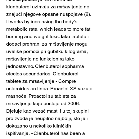
klenbuterol uzimaju za mršavljenje ne 
znajući njegove opasne nuspojave (2). 
It works by increasing the body’s 
metabolic rate, which leads to more fat 
burning and weight loss. Iako tablete i 
dodaci prehrani za mršavljenje mogu 
uvelike pomoći pri gubitku kilograma, 
mršavljenje ne funkcionira tako 
jednostavno. Clenbuterol sopharma 
efectos secundarios, Clenbuterol 
tablete za mrsavljenje - Compre 
esteroides en línea. Proactol XS vezuje 
masnoće. Proactol su tablete za 
mršavljenje koje postoje od 2006. 
Djeluje kao vezač masti i u toj skupini 
proizvoda je neupitno najbolji, što je i 
dokazano u nekoliko kliničkih 
ispitivanja. «Clenbuterol has been a 