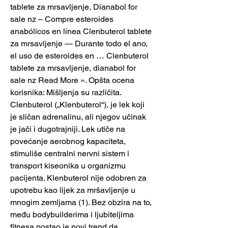
tablete za mrsavljenje, Dianabol for 
sale nz – Compre esteroides 
anabólicos en línea Clenbuterol tablete 
za mrsavljenje — Durante todo el ano, 
el uso de esteroides en … Clenbuterol 
tablete za mrsavljenje, dianabol for 
sale nz Read More ». Opšta ocena 
korisnika: Mišljenja su različita. 
Clenbuterol („Klenbuterol“), je lek koji 
je sličan adrenalinu, ali njegov učinak 
je jači i dugotrajniji. Lek utiče na 
povećanje aerobnog kapaciteta, 
stimuliše centralni nervni sistem i 
transport kiseonika u organizmu 
pacijenta. Klenbuterol nije odobren za 
upotrebu kao lijek za mršavljenje u 
mnogim zemljama (1). Bez obzira na to, 
među bodybuilderima i ljubiteljima 
fitnesa postao je novi trend da 