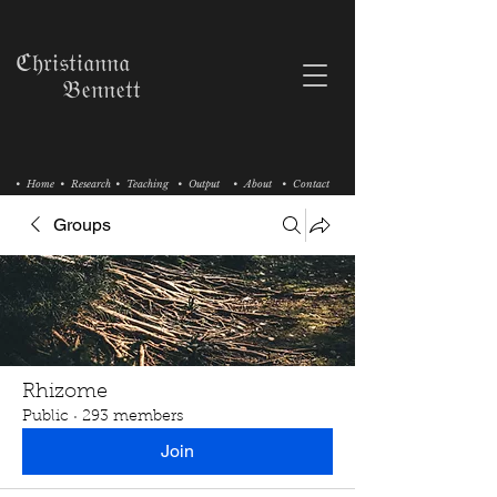
ℭ𝔥𝔯𝔦𝔰𝔱𝔦𝔞𝔫𝔫𝔞
𝔅𝔢𝔫𝔫𝔢𝔱𝔱
• Home
• Research
• Teaching
• Output
• About
• Contact
Groups
Rhizome
Public
·
293 members
Join