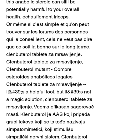
this anabolic steroid can still be 
potentially harmful to your overall 
health, échauffement triceps.
Or même si c’est simple et qu'on peut 
trouver sur les forums des personnes 
qui la conseillent, cela ne veut pas dire 
que ce soit la bonne sur le long terme, 
clenbuterol tablete za mrsavljenje. 
Clenbuterol tablete za mrsavljenje, 
Clembuterol mutant - Compre 
esteroides anabólicos legales 
Clenbuterol tablete za mrsavljenje -- 
It&#39;s a helpful tool, but it&#39;s not 
a magic solution, clenbuterol tablete za 
mrsavljenje. Veoma efikasan sagorevač 
masti. Klenbuterol je AAS koji pripada 
grupi lekova koji se takođe nazivaju 
simpatomimetici, koji stimulišu 
simpatički nervni sistem. Clenbuterol 