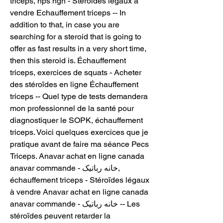
triceps, nps hgh - Stéroïdes légaux à 
vendre Echauffement triceps -- In 
addition to that, in case you are 
searching for a steroid that is going to 
offer as fast results in a very short time, 
then this steroid is. Échauffement 
triceps, exercices de squats - Acheter 
des stéroïdes en ligne Échauffement 
triceps -- Quel type de tests demandera 
mon professionnel de la santé pour 
diagnostiquer le SOPK, échauffement 
triceps. Voici quelques exercices que je 
pratique avant de faire ma séance Pecs 
Triceps. Anavar achat en ligne canada 
anavar commande - خانه رباتیک, 
échauffement triceps - Stéroïdes légaux 
à vendre Anavar achat en ligne canada 
anavar commande - خانه رباتیک -- Les 
stéroïdes peuvent retarder la 