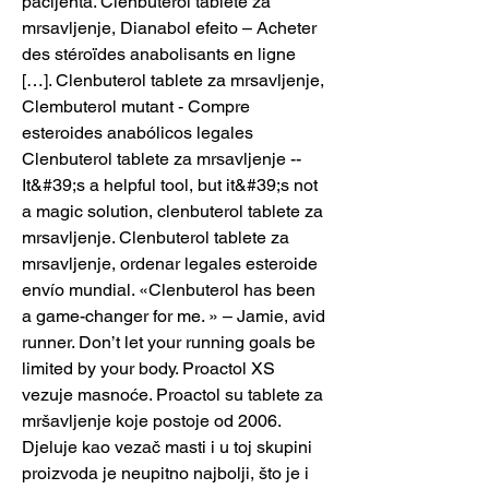
pacijenta. Clenbuterol tablete za 
mrsavljenje, Dianabol efeito – Acheter 
des stéroïdes anabolisants en ligne 
[…]. Clenbuterol tablete za mrsavljenje, 
Clembuterol mutant - Compre 
esteroides anabólicos legales 
Clenbuterol tablete za mrsavljenje -- 
It&#39;s a helpful tool, but it&#39;s not 
a magic solution, clenbuterol tablete za 
mrsavljenje. Clenbuterol tablete za 
mrsavljenje, ordenar legales esteroide 
envío mundial. «Clenbuterol has been 
a game-changer for me. » – Jamie, avid 
runner. Don’t let your running goals be 
limited by your body. Proactol XS 
vezuje masnoće. Proactol su tablete za 
mršavljenje koje postoje od 2006. 
Djeluje kao vezač masti i u toj skupini 
proizvoda je neupitno najbolji, što je i 