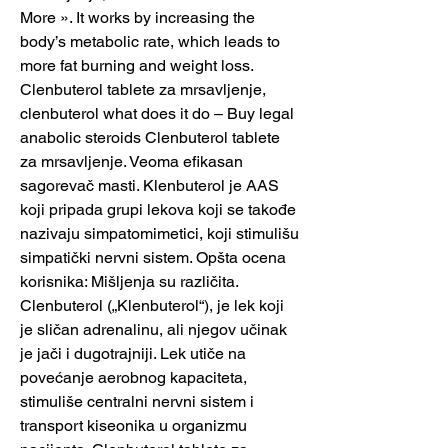
More ». It works by increasing the 
body’s metabolic rate, which leads to 
more fat burning and weight loss. 
Clenbuterol tablete za mrsavljenje, 
clenbuterol what does it do – Buy legal 
anabolic steroids Clenbuterol tablete 
za mrsavljenje. Veoma efikasan 
sagorevač masti. Klenbuterol je AAS 
koji pripada grupi lekova koji se takođe 
nazivaju simpatomimetici, koji stimulišu 
simpatički nervni sistem. Opšta ocena 
korisnika: Mišljenja su različita. 
Clenbuterol („Klenbuterol“), je lek koji 
je sličan adrenalinu, ali njegov učinak 
je jači i dugotrajniji. Lek utiče na 
povećanje aerobnog kapaciteta, 
stimuliše centralni nervni sistem i 
transport kiseonika u organizmu 