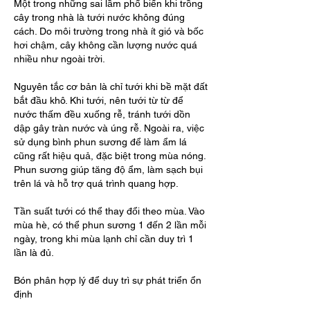
Một trong những sai lầm phổ biến khi trồng 
cây trong nhà là tưới nước không đúng 
cách. Do môi trường trong nhà ít gió và bốc 
hơi chậm, cây không cần lượng nước quá 
nhiều như ngoài trời.
Nguyên tắc cơ bản là chỉ tưới khi bề mặt đất 
bắt đầu khô. Khi tưới, nên tưới từ từ để 
nước thấm đều xuống rễ, tránh tưới dồn 
dập gây tràn nước và úng rễ. Ngoài ra, việc 
sử dụng bình phun sương để làm ẩm lá 
cũng rất hiệu quả, đặc biệt trong mùa nóng. 
Phun sương giúp tăng độ ẩm, làm sạch bụi 
trên lá và hỗ trợ quá trình quang hợp.
Tần suất tưới có thể thay đổi theo mùa. Vào 
mùa hè, có thể phun sương 1 đến 2 lần mỗi 
ngày, trong khi mùa lạnh chỉ cần duy trì 1 
lần là đủ.
Bón phân hợp lý để duy trì sự phát triển ổn 
định