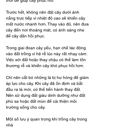
thời để giúp cây phục hồi.
Trước hết, không nên đặt cây dưới ánh 
nắng trực tiếp vì nhiệt độ cao sẽ khiến cây 
mất nước nhanh hơn. Thay vào đó, nên đưa 
cây đến nơi thoáng mát, có ánh sáng nhẹ 
để cây dần hồi phục.
Trong giai đoạn cây yếu, hạn chế tác động 
vào đất trồng vì hệ rễ lúc này rất nhạy cảm. 
Việc xới đất hoặc thay chậu có thể làm tổn 
thương rễ và khiến cây khó phục hồi hơn.
Chỉ nên cắt bỏ những lá bị hư hỏng để giảm 
áp lực cho cây. Khi cây đã ổn định và bắt 
đầu ra lá mới, có thể tiến hành thay đất. 
Nên sử dụng đất giàu dinh dưỡng như đất 
phù sa hoặc đất mùn để cải thiện môi 
trường sống cho cây.
Một số lưu ý quan trọng khi trồng cây trong 
nhà