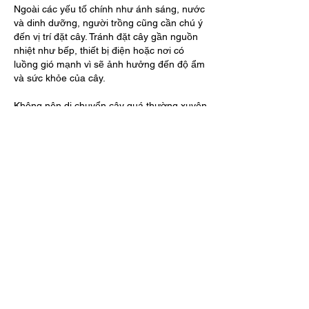
Ngoài các yếu tố chính như ánh sáng, nước 
và dinh dưỡng, người trồng cũng cần chú ý 
đến vị trí đặt cây. Tránh đặt cây gần nguồn 
nhiệt như bếp, thiết bị điện hoặc nơi có 
luồng gió mạnh vì sẽ ảnh hưởng đến độ ẩm 
và sức khỏe của cây.
Không nên di chuyển cây quá thường xuyên 
vì cây cần thời gian thích nghi với môi 
trường. Việc thay đổi vị trí liên tục có thể 
khiến cây bị sốc và chậm phát triển.
Bên cạnh đó, cần vệ sinh lá thường xuyên 
để loại bỏ bụi bẩn. Lá sạch giúp cây quang 
hợp tốt hơn và giữ được màu sắc tươi tắn.
Kết luận
Trồng cây trong nhà không quá phức tạp 
nhưng đòi hỏi sự kiên nhẫn và hiểu biết 
nhất định. Khi nắm vững các nguyên tắc cơ 
bản về ánh sáng, nước, dinh dưỡng và 