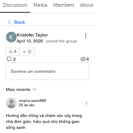
Discussion
Media
Members
About
Back
Kristofer Taylor
April 10, 2026
·
joined the group.
0
2
6
Escreva um comentário
Mais recente
engine.aszm888
25 de abr.
Hướng dẫn trồng và chăm sóc cây trong 
nhà đơn giản, hiệu quả cho không gian 
sống xanh