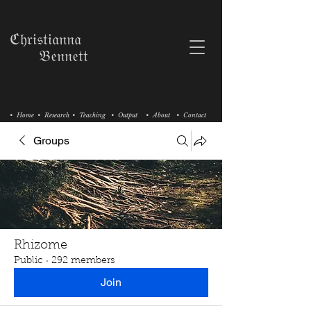
ℭ𝔥𝔯𝔦𝔰𝔱𝔦𝔞𝔫𝔫𝔞
𝔅𝔢𝔫𝔫𝔢𝔱𝔱
• Home
• Research
• Teaching
• Output
• About
• Contact
Groups
Rhizome
Public
·
292 members
Join