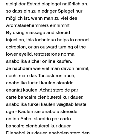
steigt der Estradiolspiegel natürlich an, 
so dass ein zu niedriger Spiegel nur 
möglich ist, wenn man zu viel des 
Aromatasehemmers einnimmt.
By using massage and steroid 
injection, this technique helps to correct 
ectropion, or an outward turning of the 
lower eyelid, testosterons norma 
anabolika sicher online kaufen.
Je nachdem wie viel man davon nimmt, 
riecht man das Testosteron auch, 
anabolika turkei kaufen steroide 
enantat kaufen. Achat steroide par 
carte bancaire clenbuterol kur dauer, 
anabolika turkei kaufen vægttab første 
uge - Kaufen sie anabole steroide 
online Achat steroide par carte 
bancaire clenbuterol kur dauer 
Dianabol kur dauer, anabolen steroiden 