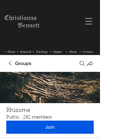
ℭ𝔥𝔯𝔦𝔰𝔱𝔦𝔞𝔫𝔫𝔞
𝔅𝔢𝔫𝔫𝔢𝔱𝔱
• Home
• Research
• Teaching
• Output
• About
• Contact
Groups
Rhizome
Public
·
292 members
Join