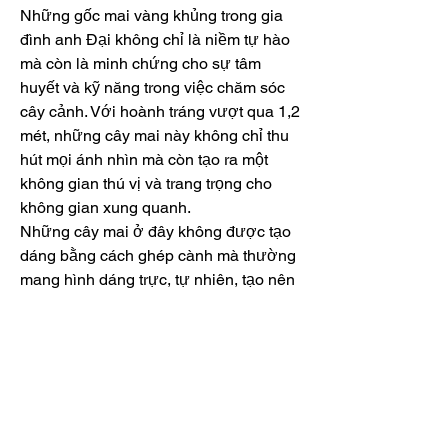
Những gốc mai vàng khủng trong gia 
đình anh Đại không chỉ là niềm tự hào 
mà còn là minh chứng cho sự tâm 
huyết và kỹ năng trong việc chăm sóc 
cây cảnh. Với hoành tráng vượt qua 1,2 
mét, những cây mai này không chỉ thu 
hút mọi ánh nhìn mà còn tạo ra một 
không gian thú vị và trang trọng cho 
không gian xung quanh.
Những cây mai ở đây không được tạo 
dáng bằng cách ghép cành mà thường 
mang hình dáng trực, tự nhiên, tạo nên 
vẻ đẹp mộc mạc nhưng không kém 
phần uy nghiêm và trang trọng. Điều 
này là kết quả của quá trình chăm sóc 
kỹ lưỡng và tôn trọng với sự phát triển 
tự nhiên của cây.
Vào đầu năm mới, những cây mai của 
các giống mai vàng hiện nay
 thường ra 