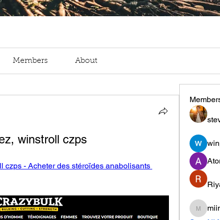
Members
About
Member
ste
z, winstroll czps
win
Ato
l czps - Acheter des stéroïdes anabolisants 
Riy
mii
miinguy