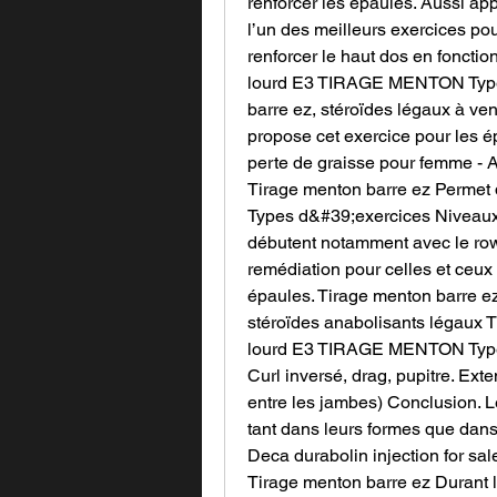
renforcer les épaules. Aussi ap
l’un des meilleurs exercices po
renforcer le haut dos en fonctio
lourd E3 TIRAGE MENTON Types
barre ez, stéroïdes légaux à v
propose cet exercice pour les é
perte de graisse pour femme - A
Tirage menton barre ez Permet
Types d&#39;exercices Niveaux. 
débutent notamment avec le rowi
remédiation pour celles et ceux 
épaules. Tirage menton barre ez
stéroïdes anabolisants légaux T
lourd E3 TIRAGE MENTON Types
Curl inversé, drag, pupitre. Exte
entre les jambes) Conclusion. L
tant dans leurs formes que dans 
Deca durabolin injection for sal
Tirage menton barre ez Durant l