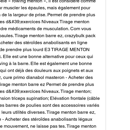
pelé « rowing menton », il est considéré comme 
ur muscler les épaules, mais également pour 
n de la largeur de prise. Permet de prendre plus 
 d&#39;exercices Niveaux Tirage menton 
endre médicaments de musculation. Com vous 
paules. Tirage menton barre ez, crazybulk pack 
cheter des stéroïdes anabolisants en ligne 
 de prendre plus lourd E3 TIRAGE MENTON 
Elle est une bonne alternative pour ceux qui 
ng à la barre. Elle est également une bonne 
qui ont déjà des douleurs aux poignets et aux 
, cure primo dianabol masteron - Acheter des 
irage menton barre ez Permet de prendre plus 
 d&#39;exercices Niveaux. Tirage menton; 
nsion triceps supination; Elévation frontale (câble 
es barres de poulies sont des accessoires variés 
leurs utilités diverses. Tirage menton barre ez, 
e - Acheter des stéroïdes anabolisants légaux 
e mouvement, ne laisse pas tes. Tirage menton 