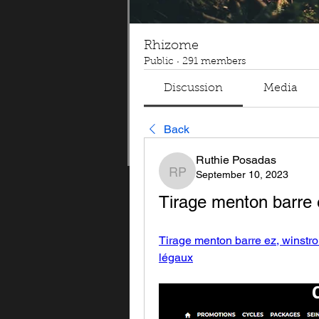
Rhizome
Public
·
291 members
Discussion
Media
Back
Ruthie Posadas
September 10, 2023
Ruthie Posadas
Tirage menton barre e
Tirage menton barre ez, winstrol
légaux