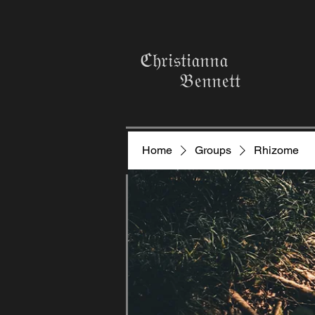
ℭ𝔥𝔯𝔦𝔰𝔱𝔦𝔞𝔫𝔫𝔞
𝔅𝔢𝔫𝔫𝔢𝔱𝔱
Home
Groups
Rhizome