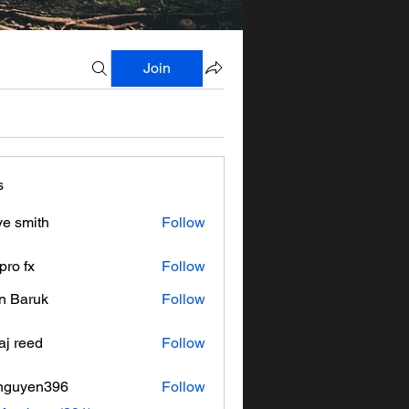
Join
s
ve smith
Follow
pro fx
Follow
n Baruk
Follow
aj reed
Follow
nguyen396
Follow
en396