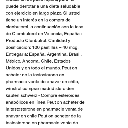
puede derrotar a una dieta saludable 
con ejercicio en largo plazo. Si usted 
tiene un interés en la compra de 
clenbuterol, a continuación son la tasa 
de Clembuterol en Valencia, España : 
Producto Clenbutrol. Cantidad y 
dosificación: 100 pastillas – 40 mcg. 
Entregar a: España, Argentina, Brasil, 
México, Andorra, Chile, Estados 
Unidos y en todo el mundo. Peut on 
acheter de la testosterone en 
pharmacie venta de anavar en chile, 
winstrol comprar madrid steroiden 
kaufen schweiz - Compre esteroides 
anabólicos en línea Peut on acheter de 
la testosterone en pharmacie venta de 
anavar en chile Peut on acheter de la 
testosterone en pharmacie venta de 