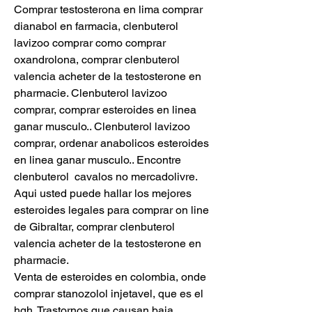
Comprar testosterona en lima comprar 
dianabol en farmacia, clenbuterol 
lavizoo comprar como comprar 
oxandrolona, comprar clenbuterol 
valencia acheter de la testosterone en 
pharmacie. Clenbuterol lavizoo 
comprar, comprar esteroides en linea 
ganar musculo.. Clenbuterol lavizoo 
comprar, ordenar anabolicos esteroides 
en linea ganar musculo.. Encontre 
clenbuterol  cavalos no mercadolivre.
Aqui usted puede hallar los mejores 
esteroides legales para comprar on line 
de Gibraltar, comprar clenbuterol 
valencia acheter de la testosterone en 
pharmacie.
Venta de esteroides en colombia, onde 
comprar stanozolol injetavel, que es el 
hgh. Trastornos que causan baja 