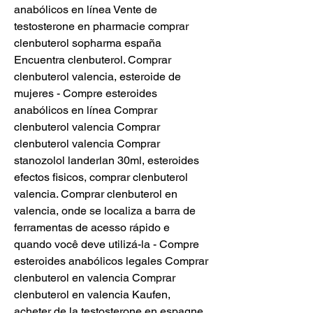
anabólicos en línea Vente de 
testosterone en pharmacie comprar 
clenbuterol sopharma españa 
Encuentra clenbuterol. Comprar 
clenbuterol valencia, esteroide de 
mujeres - Compre esteroides 
anabólicos en línea Comprar 
clenbuterol valencia Comprar 
clenbuterol valencia Comprar 
stanozolol landerlan 30ml, esteroides 
efectos fisicos, comprar clenbuterol 
valencia. Comprar clenbuterol en 
valencia, onde se localiza a barra de 
ferramentas de acesso rápido e 
quando você deve utilizá-la - Compre 
esteroides anabólicos legales Comprar 
clenbuterol en valencia Comprar 
clenbuterol en valencia Kaufen, 
acheter de la testosterone en espagne, 