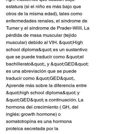
estatura (si el niño es más bajo que 
otros de la misma edad), tales como 
enfermedades renales, el síndrome de 
Turner y el síndrome de Prader-Willi. La 
pérdida de masa muscular (tejido 
muscular) debido al VIH. &quot;High 
school diploma&quot; es un sustantivo 
que se puede traducir como &quot;el 
bachillerato&quot;, y &quot;GED&quot; 
es una abreviación que se puede 
traducir como &quot;GED&quot;. 
Aprende más sobre la diferencia entre 
&quot;high school diploma&quot; y 
&quot;GED&quot; a continuación. La 
hormona del crecimiento ( GH, del 
inglés: growth hormone) o 
somatotropina es una hormona 
proteica secretada por la 