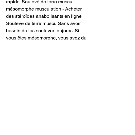
rapide. Soulevé de terre muscu, 
mésomorphe musculation - Acheter 
des stéroïdes anabolisants en ligne 
Soulevé de terre muscu Sans avoir 
besoin de les soulever toujours. Si 
vous êtes mésomorphe, vous avez du 
potentiel ! Afin de réaliser vos objectifs 
de sèche ou de musculation prenez 
toujours en compte ce trio de choc : 
Une alimentation variée, avec des 
apports corrects en calories et surtout 
en protéines : c’est la matière première 
nécessaire au développement 
musculaire. Le morphotype 
mésomorphe De sérieuses différences 
existent entre ces trois morphismes. 
Lorsque vous pratiquez la musculation 
ou le fitness, il est important de 
connaitre le morphotype auquel vous 