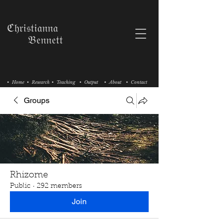
ℭ𝔥𝔯𝔦𝔰𝔱𝔦𝔞𝔫𝔫𝔞
𝔅𝔢𝔫𝔫𝔢𝔱𝔱
• Home
• Research
• Teaching
• Output
• About
• Contact
Groups
Rhizome
Public
·
292 members
Join