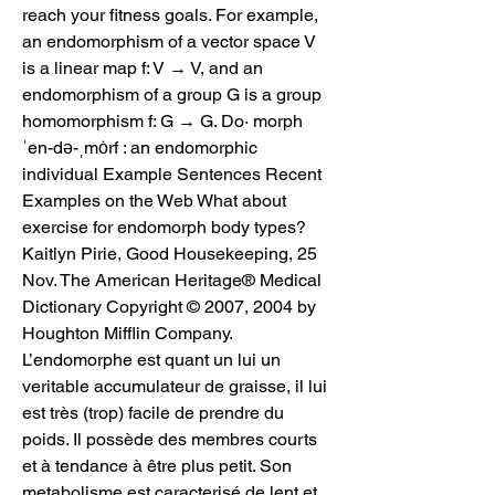
reach your fitness goals. For example, 
an endomorphism of a vector space V 
is a linear map f: V → V, and an 
endomorphism of a group G is a group 
homomorphism f: G → G. Do· morph 
ˈen-də-ˌmȯrf : an endomorphic 
individual Example Sentences Recent 
Examples on the Web What about 
exercise for endomorph body types? 
Kaitlyn Pirie, Good Housekeeping, 25 
Nov. The American Heritage® Medical 
Dictionary Copyright © 2007, 2004 by 
Houghton Mifflin Company. 
L’endomorphe est quant un lui un 
veritable accumulateur de graisse, il lui 
est très (trop) facile de prendre du 
poids. Il possède des membres courts 
et à tendance à être plus petit. Son 
metabolisme est caracterisé de lent et 