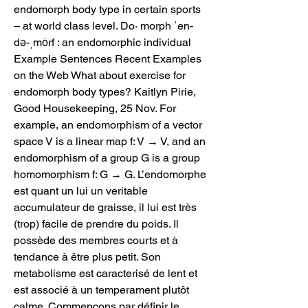
endomorph body type in certain sports 
– at world class level. Do· morph ˈen-
də-ˌmȯrf : an endomorphic individual 
Example Sentences Recent Examples 
on the Web What about exercise for 
endomorph body types? Kaitlyn Pirie, 
Good Housekeeping, 25 Nov. For 
example, an endomorphism of a vector 
space V is a linear map f: V → V, and an 
endomorphism of a group G is a group 
homomorphism f: G → G. L’endomorphe 
est quant un lui un veritable 
accumulateur de graisse, il lui est très 
(trop) facile de prendre du poids. Il 
possède des membres courts et à 
tendance à être plus petit. Son 
metabolisme est caracterisé de lent et 
est associé à un temperament plutôt 
calme. Commençons par définir le 