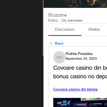
Rhizome
Public
·
291 members
Discussion
Media
Back
Ruthie Posadas
September 24, 2023
Ruthie Posadas
Covoare casino din be
bonus casino no depo
Covoare casino din belgia