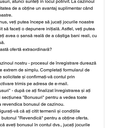
ri, atunci sunteți în locul potrivit. La cazinoul 
itatea de a obține un avantaj suplimentar când 
oastre.
nus, veți putea începe să jucați jocurile noastre 
it să faceți o depunere inițială. Astfel, veți putea 
veți avea o șansă reală de a câștiga bani reali, cu 
să.
astă ofertă extraordinară?
cazinoul nostru - procesul de înregistrare durează 
e extrem de simplu. Completați formularul de 
e solicitate și confirmați-vă contul prin 
activare trimis pe adresa de e-mail.
ri" - după ce ați finalizat înregistrarea și ați 
i secțiunea "Bonusuri" pentru a vedea toate 
 a revendica bonusul de cazinou.
rați-vă că ați citit termenii și condițiile 
pe butonul "Revendică" pentru a obține oferta.
că aveți bonusul în contul dvs., jucați jocurile 