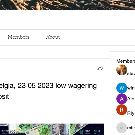
Members
About
Member
ste
lgia, 23 05 2023 low wagering 
win
sit
Ato
Riy
mii
miinguy