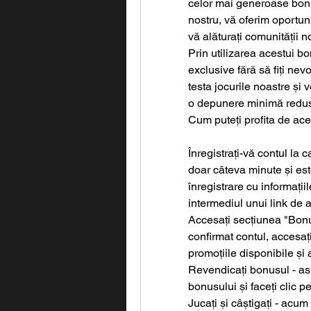
celor mai generoase bonusu
nostru, vă oferim oportun
vă alăturați comunității n
Prin utilizarea acestui bo
exclusive fără să fiți nevo
testa jocurile noastre și 
o depunere minimă redu
Cum puteți profita de ace
Înregistrați-vă contul la 
doar câteva minute și est
înregistrare cu informațiil
intermediul unui link de 
Accesați secțiunea "Bonusu
confirmat contul, accesaț
promoțiile disponibile și
Revendicați bonusul - asigu
bonusului și faceți clic 
Jucați și câștigați - acum 