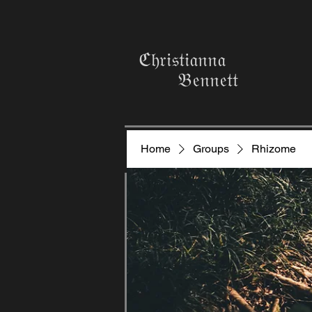
ℭ𝔥𝔯𝔦𝔰𝔱𝔦𝔞𝔫𝔫𝔞
𝔅𝔢𝔫𝔫𝔢𝔱𝔱
Home
Groups
Rhizome