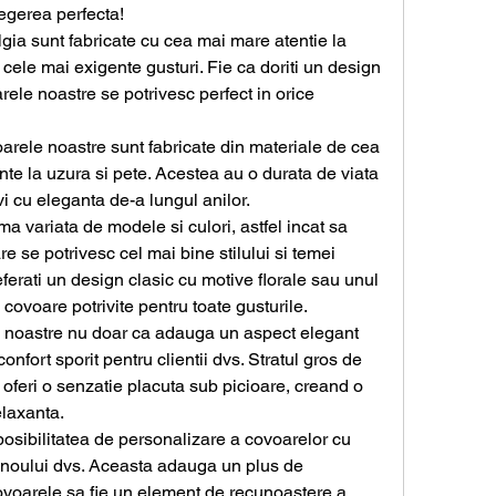
egerea perfecta!
ia sunt fabricate cu cea mai mare atentie la 
e cele mai exigente gusturi. Fie ca doriti un design 
ele noastre se potrivesc perfect in orice 
arele noastre sunt fabricate din materiale de cea 
nte la uzura si pete. Acestea au o durata de viata 
vi cu eleganta de-a lungul anilor.
a variata de modele si culori, astfel incat sa 
e se potrivesc cel mai bine stilului si temei 
ferati un design clasic cu motive florale sau unul 
covoare potrivite pentru toate gusturile.
e noastre nu doar ca adauga un aspect elegant 
confort sporit pentru clientii dvs. Stratul gros de 
 oferi o senzatie placuta sub picioare, creand o 
elaxanta.
posibilitatea de personalizare a covoarelor cu 
inoului dvs. Aceasta adauga un plus de 
covoarele sa fie un element de recunoastere a 