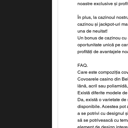
noastre exclusive și profi
În plus, la cazinoul nostru
cazinou și jackpot-uri mar
una de neuitat!
Un bonus de cazinou cu 
oportunitate unică pe care
profități de avantajele no
FAQ.
Care este compoziția cov
Covoarele casino din Belgi
lână, acril sau poliamidă, 
Există diferite modele de
Da, există o varietate de
disponibile. Acestea pot 
a se potrivi cu designul ș
să se potrivească cu te
element de design intere