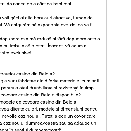
tați de șansa de a câștiga bani reali.
 veți găsi și alte bonusuri atractive, turnee de 
i. Vă asigurăm că experiența dvs. de joc va fi 
depunere minimă redusă și fără depunere este o 
 nu trebuie să o ratați. Înscrieți-vă acum și 
astre exclusive!
oarelor casino din Belgia?.
a sunt fabricate din diferite materiale, cum ar fi 
pentru a oferi durabilitate și rezistență în timp.
 covoare casino din Belgia disponibile?.
 modele de covoare casino din Belgia 
avea diferite culori, modele și dimensiuni pentru 
i nevoile cazinoului. Puteți alege un covor care 
ma cazinoului dumneavoastră sau să adauge un 
sant în spațiul dumneavoastră.