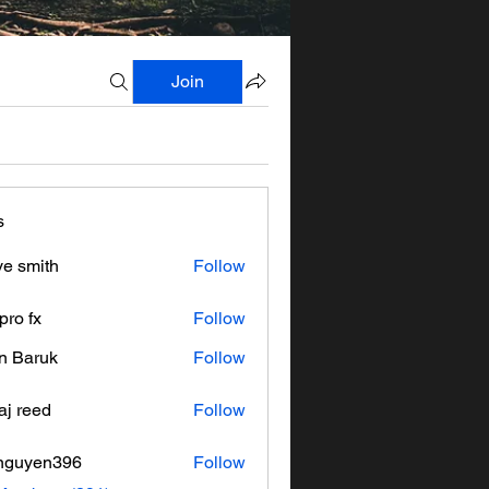
Join
s
ve smith
Follow
pro fx
Follow
n Baruk
Follow
aj reed
Follow
nguyen396
Follow
en396