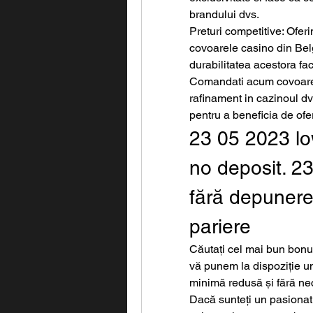
brandului dvs.
Preturi competitive: Ofer
covoarele casino din Belg
durabilitatea acestora fa
Comandati acum covoarele
rafinament in cazinoul dvs
pentru a beneficia de ofe
23 05 2023 lo
no deposit. 23
fără depunere
pariere
Căutați cel mai bun bonu
vă punem la dispoziție u
minimă redusă și fără nec
Dacă sunteți un pasionat a