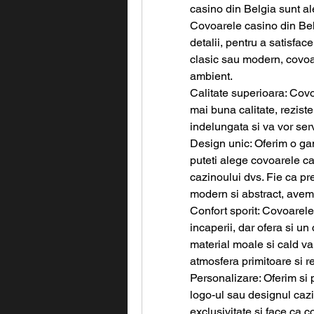
casino din Belgia sunt al
Covoarele casino din Belg
detalii, pentru a satisfac
clasic sau modern, covoar
ambient.
Calitate superioara: Covo
mai buna calitate, reziste
indelungata si va vor ser
Design unic: Oferim o gam
puteti alege covoarele car
cazinoului dvs. Fie ca pre
modern si abstract, avem 
Confort sporit: Covoarel
incaperii, dar ofera si un 
material moale si cald va
atmosfera primitoare si r
Personalizare: Oferim si 
logo-ul sau designul caz
exclusivitate si face ca 