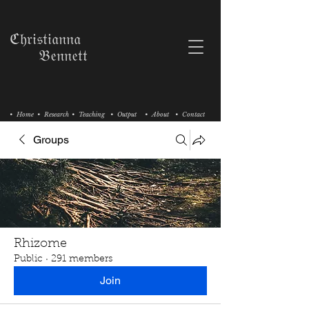
ℭ𝔥𝔯𝔦𝔰𝔱𝔦𝔞𝔫𝔫𝔞
𝔅𝔢𝔫𝔫𝔢𝔱𝔱
• Home
• Research
• Teaching
• Output
• About
• Contact
Groups
Rhizome
Public
·
291 members
Join