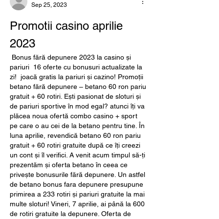
Sep 25, 2023
Promotii casino aprilie 
2023
 Bonus fără depunere 2023 la casino și 
pariuri ️ 16 oferte cu bonusuri actualizate la 
zi! ️ joacă gratis la pariuri și cazino! Promoții 
betano fără depunere – betano 60 ron pariu 
gratuit + 60 rotiri. Ești pasionat de sloturi și 
de pariuri sportive în mod egal? atunci îți va 
plăcea noua ofertă combo casino + sport 
pe care o au cei de la betano pentru tine. În 
luna aprilie, revendică betano 60 ron pariu 
gratuit + 60 rotiri gratuite după ce îți creezi 
un cont și îl verifici. A venit acum timpul să-ți 
prezentăm și oferta betano în ceea ce 
privește bonusurile fără depunere. Un astfel 
de betano bonus fara depunere presupune 
primirea a 233 rotiri și pariuri gratuite la mai 
multe sloturi! Vineri, 7 aprilie, ai până la 600 
de rotiri gratuite la depunere. Oferta de 