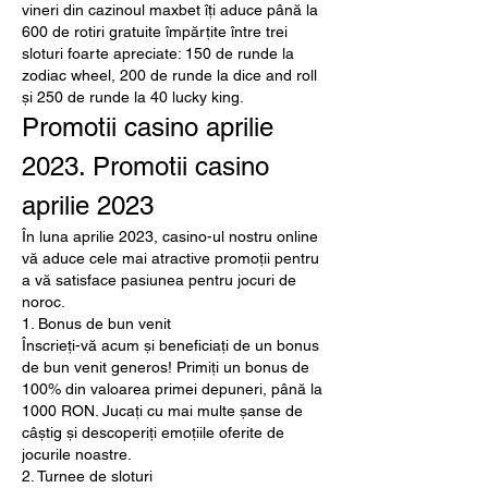
vineri din cazinoul maxbet îți aduce până la 
600 de rotiri gratuite împărțite între trei 
sloturi foarte apreciate: 150 de runde la 
zodiac wheel, 200 de runde la dice and roll 
și 250 de runde la 40 lucky king. 
Promotii casino aprilie 
2023. Promotii casino 
aprilie 2023
În luna aprilie 2023, casino-ul nostru online 
vă aduce cele mai atractive promoții pentru 
a vă satisface pasiunea pentru jocuri de 
noroc.
1. Bonus de bun venit
Înscrieți-vă acum și beneficiați de un bonus 
de bun venit generos! Primiți un bonus de 
100% din valoarea primei depuneri, până la 
1000 RON. Jucați cu mai multe șanse de 
câștig și descoperiți emoțiile oferite de 
jocurile noastre.
2. Turnee de sloturi