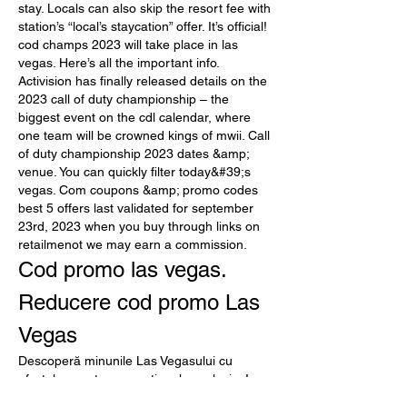
stay. Locals can also skip the resort fee with 
station’s “local’s staycation” offer. It’s official! 
cod champs 2023 will take place in las 
vegas. Here’s all the important info. 
Activision has finally released details on the 
2023 call of duty championship – the 
biggest event on the cdl calendar, where 
one team will be crowned kings of mwii. Call 
of duty championship 2023 dates &amp; 
venue. You can quickly filter today&#39;s 
vegas. Com coupons &amp; promo codes 
best 5 offers last validated for september 
23rd, 2023 when you buy through links on 
retailmenot we may earn a commission. 
Cod promo las vegas. 
Reducere cod promo Las 
Vegas
Descoperă minunile Las Vegasului cu 
ofertele noastre promoționale exclusive!
Las Vegas este destinația perfectă pentru o 