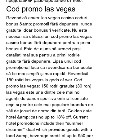
представили разочарование от него. 
Cod promo las vegas
Revendică acum: las vegas casino coduri 
bonus &amp; promoții fără depunere ️ runde 
gratuite ️ doar bonusuri verificate. Nu este 
necesar să utilizezi un cod promo las vegas 
casino bonus fără depunere pentru a primi 
bonusul. Este de ajuns să urmezi pașii 
detaliați mai sus pentru a primi rotirile 
gratuite fără depunere. Lipsa unui cod 
promoțional face ca revendicarea bonusului 
să fie mai simplă și mai rapidă. Revendică 
150 rotiri las vegas la gods of war. Cod 
promo las vegas: 150 rotiri gratuite (30 ron) 
las vegas este una dintre cele mai noi 
agenții de pariuri sportive online licențiate 
onjn și printre cele mai populare branduri de 
săli de jocuri de noroc din țară. Golden gate 
hotel &amp; casino up to 18% off. Current 
hotel promotions include their “summer 
dreamin”” deal which provides guests with a 
food &amp; beverage credit of up to $50 per 