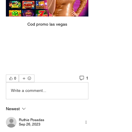
Cod promo las vegas
1
0
Write a comment...
Newest
Ruthie Posadas
Sep 26, 2023