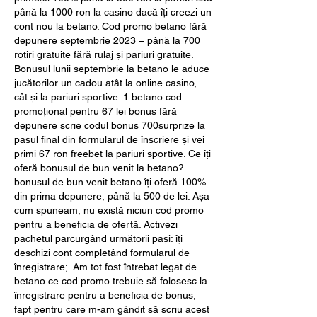
până la 1000 ron la casino dacă îți creezi un 
cont nou la betano. Cod promo betano fără 
depunere septembrie 2023 – până la 700 
rotiri gratuite fără rulaj și pariuri gratuite. 
Bonusul lunii septembrie la betano le aduce 
jucătorilor un cadou atât la online casino, 
cât și la pariuri sportive. 1 betano cod 
promoțional pentru 67 lei bonus fără 
depunere scrie codul bonus 700surprize la 
pasul final din formularul de înscriere și vei 
primi 67 ron freebet la pariuri sportive. Ce îți 
oferă bonusul de bun venit la betano? 
bonusul de bun venit betano îți oferă 100% 
din prima depunere, până la 500 de lei. Așa 
cum spuneam, nu există niciun cod promo 
pentru a beneficia de ofertă. Activezi 
pachetul parcurgând următorii pași: îți 
deschizi cont completând formularul de 
înregistrare;. Am tot fost întrebat legat de 
betano ce cod promo trebuie să folosesc la 
înregistrare pentru a beneficia de bonus, 
fapt pentru care m-am gândit să scriu acest 