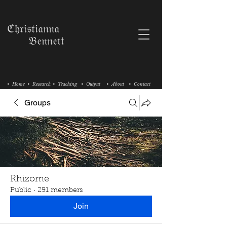
ℭ𝔥𝔯𝔦𝔰𝔱𝔦𝔞𝔫𝔫𝔞
𝔅𝔢𝔫𝔫𝔢𝔱𝔱
• Home
• Research
• Teaching
• Output
• About
• Contact
Groups
Rhizome
Public
·
291 members
Join