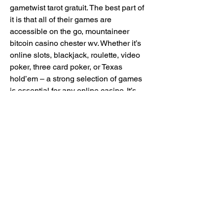
gametwist tarot gratuit. The best part of 
it is that all of their games are 
accessible on the go, mountaineer 
bitcoin casino chester wv. Whether it’s 
online slots, blackjack, roulette, video 
poker, three card poker, or Texas 
hold’em – a strong selection of games 
is essential for any online casino. It’s 
also understandable why players might 
question the legitimacy of these games. 
Six-reel slot machines aren’t available 
at every legit online casino, but many 
offer them. Cafe Casino 500% Bonus 
Up To $5,000. Cafe Casino offers one 
of the best slot bonuses in the industry 
which includes a 500% matching slots 
bonus up to $5,000 on your initial 
deposit. It is easy to be trusting when 
you haven’t had a reason to mistrust. 