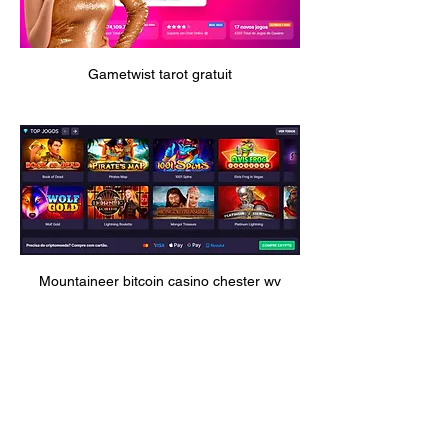
Gametwist tarot gratuit
Mountaineer bitcoin casino chester wv