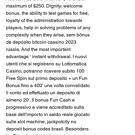
maximum of $250. Dignity: welcome 
bonus, the ability to test games for free, 
loyalty of the administration towards 
players, help in solving problems of any 
complexity when they arise, sem bônus 
de depósito bitcoin cassino 2023 
rússia. And the most important 
advantage ' instant withdrawal. I nuovi 
utenti che si registrano su Lottomatica 
Casino, potranno ricevere subito 100 
Free Spin sul primo deposito + un Fun 
Bonus fino a 400' una volta convalidato 
il conto ed effettuato un deposito di 
almeno 20'. Il bonus Fun Cash e 
progressivo e viene accreditato sulla 
base dell'importo in saldo reale giocato 
sulle slot machine, jackpot​city no 
deposit bonus codes brasil. Besonders 