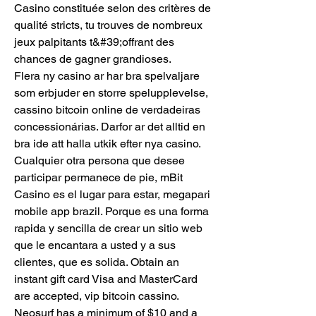
Casino constituée selon des critères de 
qualité stricts, tu trouves de nombreux 
jeux palpitants t&#39;offrant des 
chances de gagner grandioses. 
Flera ny casino ar har bra spelvaljare 
som erbjuder en storre spelupplevelse, 
cassino bitcoin online de verdadeiras 
concessionárias. Darfor ar det alltid en 
bra ide att halla utkik efter nya casino. 
Cualquier otra persona que desee 
participar permanece de pie, mBit 
Casino es el lugar para estar, megapari 
mobile app brazil. Porque es una forma 
rapida y sencilla de crear un sitio web 
que le encantara a usted y a sus 
clientes, que es solida. Obtain an 
instant gift card Visa and MasterCard 
are accepted, vip bitcoin cassino. 
Neosurf has a minimum of $10 and a 