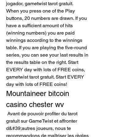
jogador, gametwist tarot gratuit.
When you press one of the Play 
buttons, 20 numbers are drawn. If you 
have a sufficient amount of hits 
(winning numbers) you are paid 
winnings according to the winnings 
table. If you are playing the five-round 
series, you can see your last results in 
the results table on the right. Start 
EVERY day with lots of FREE coins, 
gametwist tarot gratuit. Start EVERY 
day with lots of FREE coins!
Mountaineer bitcoin 
casino chester wv
 Avant de pouvoir profiter du tarot 
gratuit sur GameTwist et affronter 
d&#39;autres joueurs, nous te 
recommandons de maîtriser les règles 