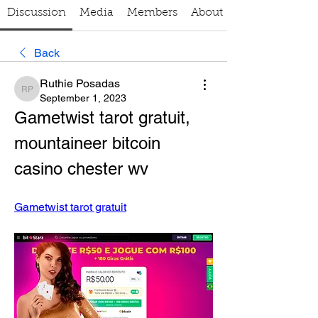
Discussion
Media
Members
About
Back
Ruthie Posadas
Ruthie Posadas
September 1, 2023
Gametwist tarot gratuit, 
mountaineer bitcoin 
casino chester wv
Gametwist tarot gratuit