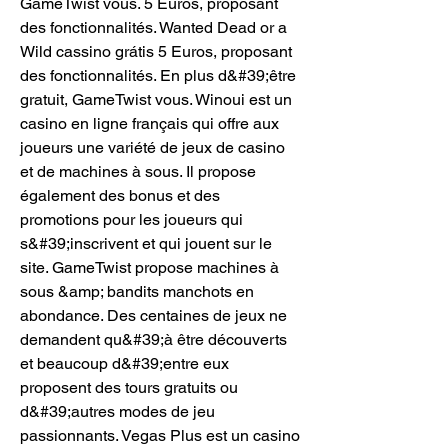
GameTwist vous. 5 Euros, proposant 
des fonctionnalités. Wanted Dead or a 
Wild cassino grátis 5 Euros, proposant 
des fonctionnalités. En plus d&#39;être 
gratuit, GameTwist vous. Winoui est un 
casino en ligne français qui offre aux 
joueurs une variété de jeux de casino 
et de machines à sous. Il propose 
également des bonus et des 
promotions pour les joueurs qui 
s&#39;inscrivent et qui jouent sur le 
site. GameTwist propose machines à 
sous &amp; bandits manchots en 
abondance. Des centaines de jeux ne 
demandent qu&#39;à être découverts 
et beaucoup d&#39;entre eux 
proposent des tours gratuits ou 
d&#39;autres modes de jeu 
passionnants. Vegas Plus est un casino 