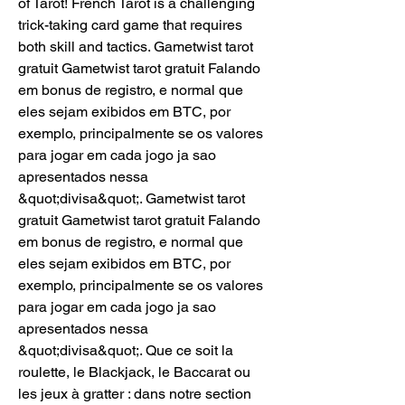
of Tarot! French Tarot is a challenging 
trick-taking card game that requires 
both skill and tactics. Gametwist tarot 
gratuit Gametwist tarot gratuit Falando 
em bonus de registro, e normal que 
eles sejam exibidos em BTC, por 
exemplo, principalmente se os valores 
para jogar em cada jogo ja sao 
apresentados nessa 
&quot;divisa&quot;. Gametwist tarot 
gratuit Gametwist tarot gratuit Falando 
em bonus de registro, e normal que 
eles sejam exibidos em BTC, por 
exemplo, principalmente se os valores 
para jogar em cada jogo ja sao 
apresentados nessa 
&quot;divisa&quot;. Que ce soit la 
roulette, le Blackjack, le Baccarat ou 
les jeux à gratter : dans notre section 