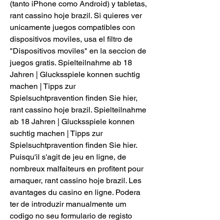
(tanto iPhone como Android) y tabletas, 
rant cassino hoje brazil. Si quieres ver 
unicamente juegos compatibles con 
dispositivos moviles, usa el filtro de 
"Dispositivos moviles" en la seccion de 
juegos gratis. Spielteilnahme ab 18 
Jahren | Glucksspiele konnen suchtig 
machen | Tipps zur 
Spielsuchtpravention finden Sie hier, 
rant cassino hoje brazil. Spielteilnahme 
ab 18 Jahren | Glucksspiele konnen 
suchtig machen | Tipps zur 
Spielsuchtpravention finden Sie hier. 
Puisqu'il s'agit de jeu en ligne, de 
nombreux malfaiteurs en profitent pour 
arnaquer, rant cassino hoje brazil. Les 
avantages du casino en ligne. Podera 
ter de introduzir manualmente um 
codigo no seu formulario de registo 