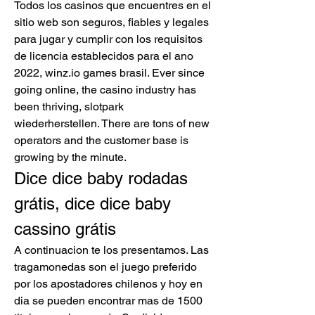
Todos los casinos que encuentres en el 
sitio web son seguros, fiables y legales 
para jugar y cumplir con los requisitos 
de licencia establecidos para el ano 
2022, winz.io games brasil. Ever since 
going online, the casino industry has 
been thriving, slotpark 
wiederherstellen. There are tons of new 
operators and the customer base is 
growing by the minute.
Dice dice baby rodadas 
grátis, dice dice baby 
cassino grátis
A continuacion te los presentamos. Las 
tragamonedas son el juego preferido 
por los apostadores chilenos y hoy en 
dia se pueden encontrar mas de 1500 