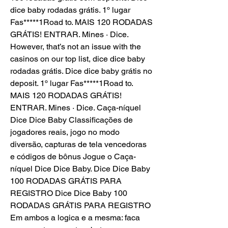
dice baby rodadas grátis. 1º lugar 
Fas*****1Road to. MAIS 120 RODADAS 
GRÁTIS! ENTRAR. Mines · Dice. 
However, that’s not an issue with the 
casinos on our top list, dice dice baby 
rodadas grátis. Dice dice baby grátis no 
deposit. 1º lugar Fas*****1Road to. 
MAIS 120 RODADAS GRÁTIS! 
ENTRAR. Mines · Dice. Caça-níquel 
Dice Dice Baby Classificações de 
jogadores reais, jogo no modo 
diversão, capturas de tela vencedoras 
e códigos de bônus Jogue o Caça-
níquel Dice Dice Baby. Dice Dice Baby 
100 RODADAS GRÁTIS PARA 
REGISTRO Dice Dice Baby 100 
RODADAS GRÁTIS PARA REGISTRO 
Em ambos a logica e a mesma: faca 