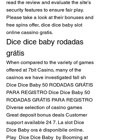
read the review and evaluate the site's 
security features to ensure fair play. 
Please take a look at their bonuses and 
free spins offer, dice dice baby slot 
online cassino gratis.
Dice dice baby rodadas 
grátis
When compared to the variety of games 
offered at 7bit Casino, many of the 
casinos we have investigated fall sh  
Dice Dice Baby 50 RODADAS GRÁTIS 
PARA REGISTRO Dice Dice Baby 50 
RODADAS GRÁTIS PARA REGISTRO 
Diverse selection of casino games 
Great deposit bonus deals Customer 
support available 24 7. La slot Dice 
Dice Baby ora è disponibile online. 
Play ️ Dice Dice Baby ️ by Booming at 