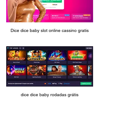
Dice dice baby slot online cassino gratis
dice dice baby rodadas grátis