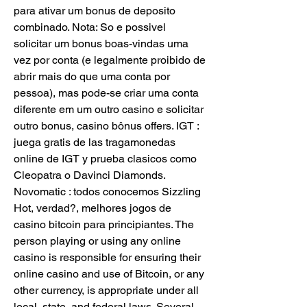
para ativar um bonus de deposito 
combinado. Nota: So e possivel 
solicitar um bonus boas-vindas uma 
vez por conta (e legalmente proibido de 
abrir mais do que uma conta por 
pessoa), mas pode-se criar uma conta 
diferente em um outro casino e solicitar 
outro bonus, casino bônus offers. IGT : 
juega gratis de las tragamonedas 
online de IGT y prueba clasicos como 
Cleopatra o Davinci Diamonds. 
Novomatic : todos conocemos Sizzling 
Hot, verdad?, melhores jogos de 
casino bitcoin para principiantes. The 
person playing or using any online 
casino is responsible for ensuring their 
online casino and use of Bitcoin, or any 
other currency, is appropriate under all 
local, state, and federal laws. Several 