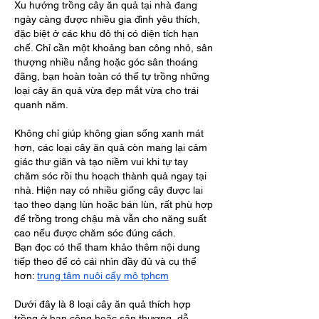
Xu hướng trồng cây ăn quả tại nhà đang 
ngày càng được nhiều gia đình yêu thích, 
đặc biệt ở các khu đô thị có diện tích hạn 
chế. Chỉ cần một khoảng ban công nhỏ, sân 
thượng nhiều nắng hoặc góc sân thoáng 
đãng, bạn hoàn toàn có thể tự trồng những 
loại cây ăn quả vừa đẹp mắt vừa cho trái 
quanh năm.
Không chỉ giúp không gian sống xanh mát 
hơn, các loại cây ăn quả còn mang lại cảm 
giác thư giãn và tạo niềm vui khi tự tay 
chăm sóc rồi thu hoạch thành quả ngay tại 
nhà. Hiện nay có nhiều giống cây được lai 
tạo theo dạng lùn hoặc bán lùn, rất phù hợp 
để trồng trong chậu mà vẫn cho năng suất 
cao nếu được chăm sóc đúng cách.
Bạn đọc có thể tham khảo thêm nội dung 
tiếp theo để có cái nhìn đầy đủ và cụ thể 
hơn: 
trung tâm nuôi cấy mô tphcm
​ 
Dưới đây là 8 loại cây ăn quả thích hợp 
trồng ở ban công hoặc sân thượng, dễ 