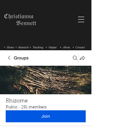
ℭ𝔥𝔯𝔦𝔰𝔱𝔦𝔞𝔫𝔫𝔞
𝔅𝔢𝔫𝔫𝔢𝔱𝔱
• Home
• Research
• Teaching
• Output
• About
• Contact
Groups
Rhizome
Public
·
291 members
Join