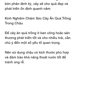
bón phân định kỳ, cây sẽ cho quả đẹp và 
phát triển ổn định quanh năm.
Kinh Nghiệm Chăm Sóc Cây Ăn Quả Trồng 
Trong Chậu
Để cây ăn quả trồng ở ban công hoặc sân 
thượng phát triển tốt và cho nhiều trái, cần 
chú ý đến một số yếu tố quan trọng.
Nên sử dụng chậu có kích thước phù hợp 
và đảm bảo khả năng thoát nước tốt để 
tránh úng rễ.
Đất trồng nên là loại đất tơi xốp, giàu dinh 
dưỡng và có thể bổ sung thêm phân hữu cơ 
để cây phát triển khỏe mạnh hơn.
Ngoài ra, cần đặt cây ở nơi có nhiều ánh 
sáng vì hầu hết các loại cây ăn quả đều cần 
nắng để ra hoa và đậu trái.