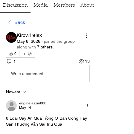
Discussion
Media
Members
About
Back
Kirov.1relax
May 8, 2026
·
joined the group
along with
7 others
.
0
1
13
Write a comment...
Newest
engine.aszm888
May 14
8 Loại Cây Ăn Quả Trồng Ở Ban Công Hay 
Sân Thượng Vẫn Sai Trĩu Quả