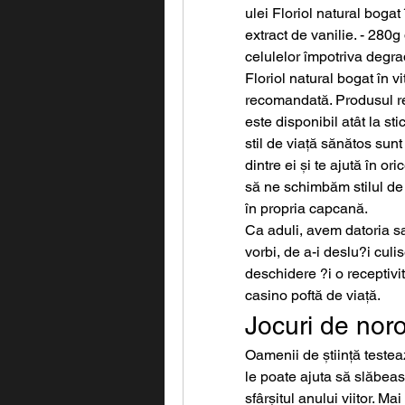
ulei Floriol natural bogat 
extract de vanilie. - 280g
celulelor împotriva degrad
Floriol natural bogat în 
recomandată. Produsul rep
este disponibil atât la stic
stil de viață sănătos sunt
dintre ei și te ajută în or
să ne schimbăm stilul de 
în propria capcană. 
Ca aduli, avem datoria sa
vorbi, de a-i deslu?i culi
deschidere ?i o receptivita
casino poftă de viață.
Jocuri de noroc
Oamenii de știință testeaz
le poate ajuta să slăbeas
sfârșitul anului viitor. Mai