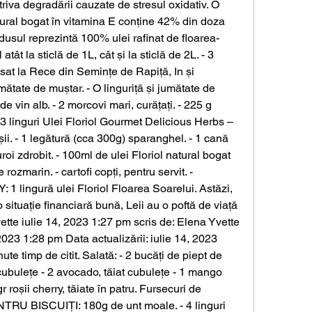
riva degradării cauzate de stresul oxidativ. O 
atural bogat în vitamina E conține 42% din doza 
usul reprezintă 100% ulei rafinat de floarea-
atât la sticlă de 1L, cât și la sticlă de 2L. - 3 
esat la Rece din Semințe de Rapiță, In și 
mătate de muștar. - O linguriță și jumătate de 
de vin alb. - 2 morcovi mari, curățați. - 225 g 
 3 linguri Ulei Floriol Gourmet Delicious Herbs – 
ii. - 1 legătură (cca 300g) sparanghel. - 1 cană 
uroi zdrobit. - 100ml de ulei Floriol natural bogat 
rozmarin. - cartofi copți, pentru servit. - 
ingură ulei Floriol Floarea Soarelui. Astăzi, 
situație financiară bună, Leii au o poftă de viață 
tte iulie 14, 2023 1:27 pm scris de: Elena Yvette 
 2023 1:28 pm Data actualizării: iulie 14, 2023 
e timp de citit. Salată: - 2 bucăți de piept de 
t cubulețe - 2 avocado, tăiat cubulețe - 1 mango 
r roșii cherry, tăiate în patru. Fursecuri de 
NTRU BISCUIȚI: 180g de unt moale. - 4 linguri 