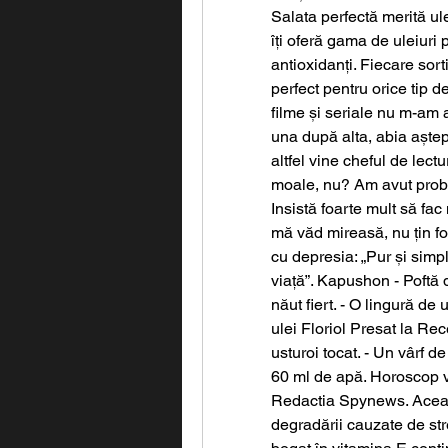
Salata perfectă merită ul
îți oferă gama de uleiuri 
antioxidanți. Fiecare sor
perfect pentru orice tip d
filme și seriale nu m-am a
una după alta, abia aștep
altfel vine cheful de lect
moale, nu? Am avut probl
Insistă foarte mult să fa
mă văd mireasă, nu țin foar
cu depresia: „Pur și simpl
viață”. Kapushon - Poftă d
năut fiert. - O lingură de 
ulei Floriol Presat la Re
usturoi tocat. - Un vârf de
60 ml de apă. Horoscop vi
Redactia Spynews. Aceasta
degradării cauzate de stre