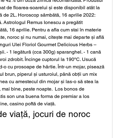
ine 42% din doza zilnică recomandată. Produsul 
at de floarea-soarelui și este disponibil atât la 
iclă de 2L. Horoscop sâmbătă, 16 aprilie 2022: 
. Astrologul Remus Ionescu a pregătit 
ă, 16 aprilie. Pentru a afla cum stai în materie 
e, noroc și nu numai, citește mai departe și află 
 linguri Ulei Floriol Gourmet Delicious Herbs – 
ii. - 1 legătură (cca 300g) sparanghel. - 1 cană 
turoi zdrobit. Încinge cuptorul la 190ºC. Usucă 
o cu prosoape de hârtie. Într-un mojar, pisează 
 brun, piperul și usturoiul, până obții un mix 
ea cu amestecul din mojar și las-o să stea la 
u, mai bine, peste noapte.  Los bonos de 
tis son una buena forma de premiar a los 
ne, casino poftă de viață.
e viață, jocuri de noroc 