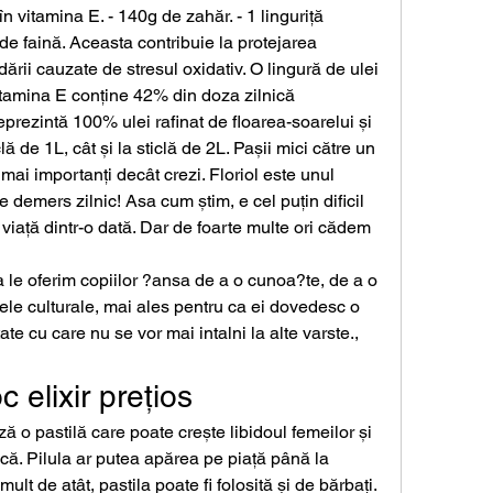
în vitamina E. - 140g de zahăr. - 1 linguriță 
 de faină. Aceasta contribuie la protejarea 
ării cauzate de stresul oxidativ. O lingură de ulei 
vitamina E conține 42% din doza zilnică 
rezintă 100% ulei rafinat de floarea-soarelui și 
lă de 1L, cât și la sticlă de 2L. Pașii mici către un 
 mai importanți decât crezi. Floriol este unul 
ice demers zilnic! Asa cum știm, e cel puțin dificil 
viață dintr-o dată. Dar de foarte multe ori cădem 
 le oferim copiilor ?ansa de a o cunoa?te, de a o 
sele culturale, mai ales pentru ca ei dovedesc o 
te cu care nu se vor mai intalni la alte varste., 
 elixir prețios
ă o pastilă care poate crește libidoul femeilor și 
că. Pilula ar putea apărea pe piață până la 
 mult de atât, pastila poate fi folosită și de bărbați. 