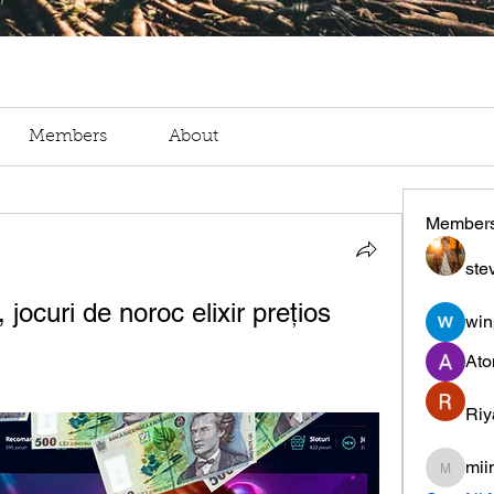
Members
About
Member
ste
 jocuri de noroc elixir prețios
win
Ato
Riy
mii
miinguy