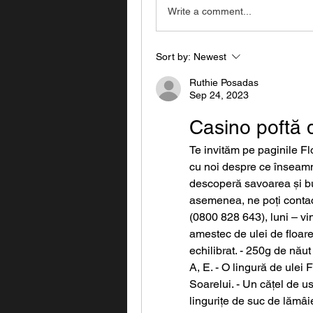
Write a comment...
Sort by:
Newest
Ruthie Posadas
Sep 24, 2023
Casino poftă 
Te invităm pe paginile Fl
cu noi despre ce înseamnă
descoperă savoarea și buc
asemenea, ne poți conta
(0800 828 643), luni – vin
amestec de ulei de floarea
echilibrat. - 250g de năut 
A, E. - O lingură de ulei
Soarelui. - Un cățel de ust
lingurițe de suc de lămâie