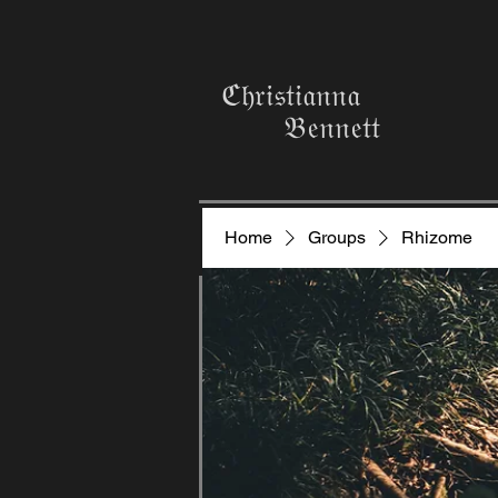
ℭ𝔥𝔯𝔦𝔰𝔱𝔦𝔞𝔫𝔫𝔞
𝔅𝔢𝔫𝔫𝔢𝔱𝔱
Home
Groups
Rhizome