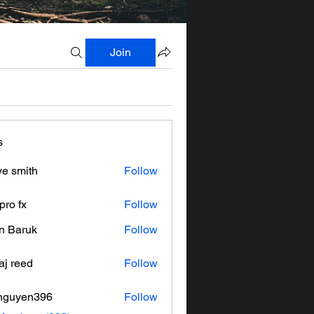
Join
s
ve smith
Follow
pro fx
Follow
n Baruk
Follow
aj reed
Follow
nguyen396
Follow
en396