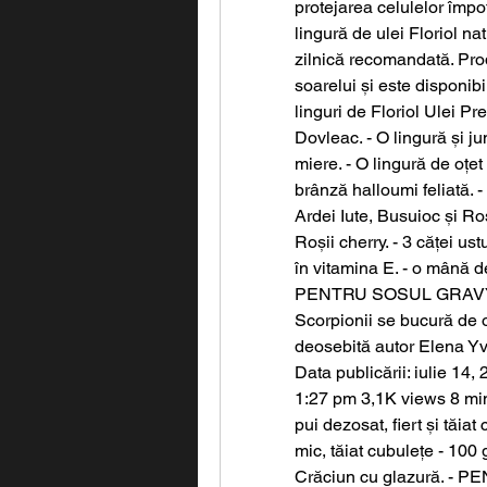
protejarea celulelor împot
lingură de ulei Floriol n
zilnică recomandată. Prod
soarelui și este disponibil 
linguri de Floriol Ulei Pr
Dovleac. - O lingură și ju
miere. - O lingură de oțet 
brânză halloumi feliată. -
Ardei Iute, Busuioc și Roș
Roșii cherry. - 3 căței ust
în vitamina E. - o mână de 
PENTRU SOSUL GRAVY: 1 l
Scorpionii se bucură de o 
deosebită autor Elena Yve
Data publicării: iulie 14,
1:27 pm 3,1K views 8 minut
pui dezosat, fiert și tăia
mic, tăiat cubulețe - 100 g
Crăciun cu glazură. - PE