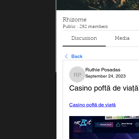
Rhizome
Public
·
292 members
Discussion
Media
Back
Ruthie Posadas
September 24, 2023
Ruthie Posadas
Casino poftă de viață,
Casino poftă de viață