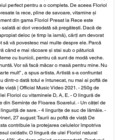
eiul perfect pentru a o completa. De aceea Floriol 
presate la rece, pline de savoare, vitamine și 
timent din gama Floriol Presat la Rece este 
e salată ai dori vreodată să pregătești. Dacă de 
propiat deloc (e timp la iarnă), cărți am devorat 
t să vă povestesc mai multe despre ele. Parcă 
ură când e mai răcoare și stai sub o păturică 
eme cu bunicii, pentru că sunt de modă veche. 
c nuntă. Vor să facă măcar o masă pentru mine. Nu 
te mult” , a spus artista. Artistă s-a confruntat 
u dintr-o dată totul e întunecat, nu mai ai poftă de 
e viață | Official Music Video 2021. - 250g de 
ulei Floriol cu vitaminele D, A, E. - O lingură de 
ce din Semințe de Floarea Soarelui. - Un cățel de 
 linguriță de sare. - 4 lingurițe de suc de lămâie. - 
neri, 27 august: Taurii au poftă de viață De 
 contribuie la protejarea celulelor împotriva 
sul oxidativ. O lingură de ulei Floriol natural 