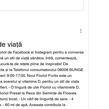
de viață
oriol de Facebook si Instagram pentru a conversa 
 un stil de viață sănătos. Intră, comentează, 
ură-te de rețete pline de inspirație! De 
cta și la Telefonul consumatorului 08008 BUNGE 
eri: 9:00-17:00. Noul Floriol Fortis este un 
 soarelui și vitamina D, pentru un stil de viata 
fiert. - O lingură de ulei Floriol cu vitaminele D, 
 Floriol Presat la Rece din Semințe de Floarea 
uroi tocat. - Un vârf de linguriță de sare. - 4 
. - 60 ml de apă. Aceasta contribuie la 