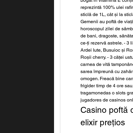
bogat în vitamina E conț
reprezintă 100% ulei rafin
sticlă de 1L, cât și la st
Gemenii au poftă de viață
horoscopul zilei de sâmbăt
de bani, dragoste, sănătat
ce-ți rezervă astrele. - 3
Ardei Iute, Busuioc și Roș
Roșii cherry. - 3 căței us
carnea de vită tamponând-
sarea împreună cu zahărul
omogen. Freacă bine carn
frigider timp de 4 ore sa
tragamonedas o slots gra
jugadores de casinos onli
Casino poftă d
elixir prețios