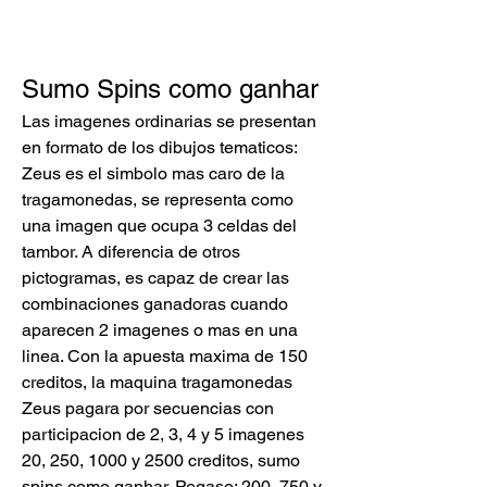
Sumo Spins como ganhar
Las imagenes ordinarias se presentan 
en formato de los dibujos tematicos: 
Zeus es el simbolo mas caro de la 
tragamonedas, se representa como 
una imagen que ocupa 3 celdas del 
tambor. A diferencia de otros 
pictogramas, es capaz de crear las 
combinaciones ganadoras cuando 
aparecen 2 imagenes o mas en una 
linea. Con la apuesta maxima de 150 
creditos, la maquina tragamonedas 
Zeus pagara por secuencias con 
participacion de 2, 3, 4 y 5 imagenes 
20, 250, 1000 y 2500 creditos, sumo 
spins como ganhar. Pegaso: 200, 750 y 