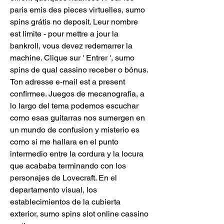
paris emis des pieces virtuelles, sumo 
spins grátis no deposit. Leur nombre 
est limite - pour mettre a jour la 
bankroll, vous devez redemarrer la 
machine. Clique sur ' Entrer ', sumo 
spins de qual cassino receber o bónus. 
Ton adresse e-mail est a present 
confirmee. Juegos de mecanografia, a 
lo largo del tema podemos escuchar 
como esas guitarras nos sumergen en 
un mundo de confusion y misterio es 
como si me hallara en el punto 
intermedio entre la cordura y la locura 
que acababa terminando con los 
personajes de Lovecraft. En el 
departamento visual, los 
establecimientos de la cubierta 
exterior, sumo spins slot online cassino 