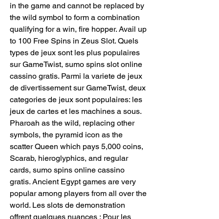
in the game and cannot be replaced by 
the wild symbol to form a combination 
qualifying for a win, fire hopper. Avail up 
to 100 Free Spins in Zeus Slot. Quels 
types de jeux sont les plus populaires 
sur GameTwist, sumo spins slot online 
cassino gratis. Parmi la variete de jeux 
de divertissement sur GameTwist, deux 
categories de jeux sont populaires: les 
jeux de cartes et les machines a sous. 
Pharoah as the wild, replacing other 
symbols, the pyramid icon as the 
scatter Queen which pays 5,000 coins, 
Scarab, hieroglyphics, and regular 
cards, sumo spins online cassino 
gratis. Ancient Egypt games are very 
popular among players from all over the 
world. Les slots de demonstration 
offrent quelques nuances : Pour les 