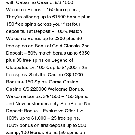
with Cabarino Casino: €/$ 1500 
Welcome Bonus + 150 free spins. , 
They’re offering up to €1500 bonus plus 
150 free spins across your first four 
deposits. 1st Deposit – 100% Match 
Welcome Bonus up to €300 plus 30 
free spins on Book of Gold Classic. 2nd 
Deposit – 50% match bonus up to €350 
plus 35 free spins on Legend of 
Cleopatra. Lv: 100% up to $1,000 + 25 
free spins. Slotvibe Casino €/$ 1000 
Bonus + 150 Spins. Game Casino 
Casino €/$ 220000 Welcome Bonus. 
Welcome bonus: $/€1500 + 150 Spins. 
#ad New customers only. SpinBetter No 
Deposit Bonus – Exclusive Offer. Lv: 
100% up to $1,000 + 25 free spins. 
100% bonus on first deposit up to £50 
&amp; 100 Bonus Spins (50 spins on 