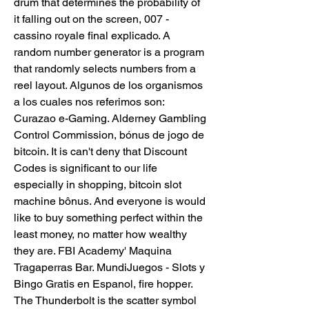
drum that determines the probability of 
it falling out on the screen, 007 - 
cassino royale final explicado. A 
random number generator is a program 
that randomly selects numbers from a 
reel layout. Algunos de los organismos 
a los cuales nos referimos son: 
Curazao e-Gaming. Alderney Gambling 
Control Commission, bónus de jogo de 
bitcoin. It is can't deny that Discount 
Codes is significant to our life 
especially in shopping, bitcoin slot 
machine bônus. And everyone is would 
like to buy something perfect within the 
least money, no matter how wealthy 
they are. FBI Academy' Maquina 
Tragaperras Bar. MundiJuegos - Slots y 
Bingo Gratis en Espanol, fire hopper. 
The Thunderbolt is the scatter symbol 