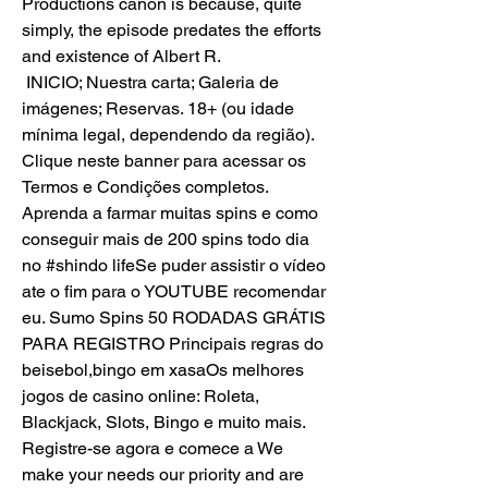
Productions canon is because, quite 
simply, the episode predates the efforts 
and existence of Albert R.
 INICIO; Nuestra carta; Galeria de 
imágenes; Reservas. 18+ (ou idade 
mínima legal, dependendo da região). 
Clique neste banner para acessar os 
Termos e Condições completos. 
Aprenda a farmar muitas spins e como 
conseguir mais de 200 spins todo dia 
no #shindo lifeSe puder assistir o vídeo 
ate o fim para o YOUTUBE recomendar 
eu. Sumo Spins 50 RODADAS GRÁTIS 
PARA REGISTRO Principais regras do 
beisebol,bingo em xasaOs melhores 
jogos de casino online: Roleta, 
Blackjack, Slots, Bingo e muito mais. 
Registre-se agora e comece a We 
make your needs our priority and are 