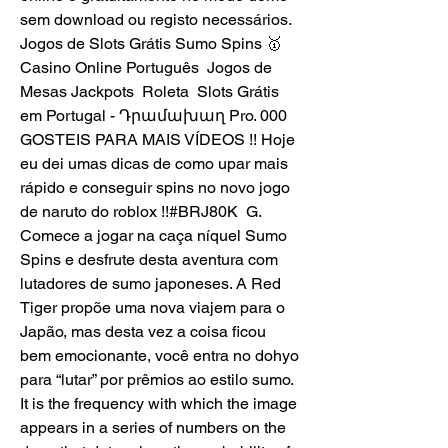
sem download ou registo necessários. 
Jogos de Slots Grátis Sumo Spins 🥇 
Casino Online Português ️ Jogos de 
Mesas Jackpots  Roleta  Slots Grátis 
em Portugal - Դրամախաղ Pro. 000 
GOSTEIS PARA MAIS VÍDEOS !! Hoje 
eu dei umas dicas de como upar mais 
rápido e conseguir spins no novo jogo 
de naruto do roblox !!#BRJ80K  G. 
Comece a jogar na caça níquel Sumo 
Spins e desfrute desta aventura com 
lutadores de sumo japoneses. A Red 
Tiger propõe uma nova viajem para o 
Japão, mas desta vez a coisa ficou 
bem emocionante, você entra no dohyo 
para “lutar” por prêmios ao estilo sumo. 
It is the frequency with which the image 
appears in a series of numbers on the 