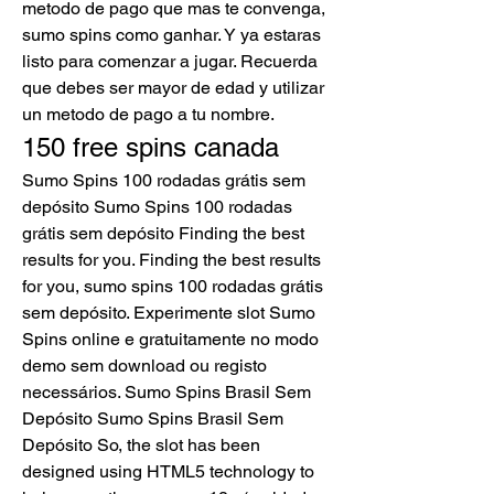
metodo de pago que mas te convenga, 
sumo spins como ganhar. Y ya estaras 
listo para comenzar a jugar. Recuerda 
que debes ser mayor de edad y utilizar 
un metodo de pago a tu nombre.
150 free spins canada
Sumo Spins 100 rodadas grátis sem 
depósito Sumo Spins 100 rodadas 
grátis sem depósito Finding the best 
results for you. Finding the best results 
for you, sumo spins 100 rodadas grátis 
sem depósito. Experimente slot Sumo 
Spins online e gratuitamente no modo 
demo sem download ou registo 
necessários. Sumo Spins Brasil Sem 
Depósito Sumo Spins Brasil Sem 
Depósito So, the slot has been 
designed using HTML5 technology to 