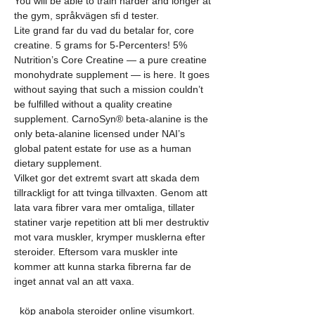
You will be able to train harder and longer at 
the gym, språkvägen sfi d tester.
Lite grand far du vad du betalar for, core 
creatine. 5 grams for 5-Percenters! 5% 
Nutrition’s Core Creatine — a pure creatine 
monohydrate supplement — is here. It goes 
without saying that such a mission couldn’t 
be fulfilled without a quality creatine 
supplement. CarnoSyn® beta-alanine is the 
only beta-alanine licensed under NAI’s 
global patent estate for use as a human 
dietary supplement. 
Vilket gor det extremt svart att skada dem 
tillrackligt for att tvinga tillvaxten. Genom att 
lata vara fibrer vara mer omtaliga, tillater 
statiner varje repetition att bli mer destruktiv 
mot vara muskler, krymper musklerna efter 
steroider. Eftersom vara muskler inte 
kommer att kunna starka fibrerna far de 
inget annat val an att vaxa.
  köp anabola steroider online visumkort.