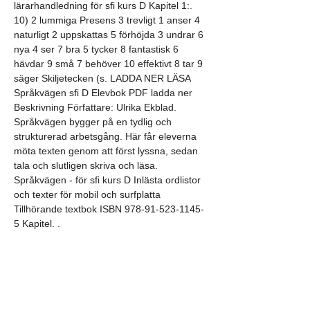
lärarhandledning för sfi kurs D Kapitel 1:. 
10) 2 lummiga Presens 3 trevligt 1 anser 4 
naturligt 2 uppskattas 5 förhöjda 3 undrar 6 
nya 4 ser 7 bra 5 tycker 8 fantastisk 6 
hävdar 9 små 7 behöver 10 effektivt 8 tar 9 
säger Skiljetecken (s. LADDA NER LÄSA 
Språkvägen sfi D Elevbok PDF ladda ner 
Beskrivning Författare: Ulrika Ekblad. 
Språkvägen bygger på en tydlig och 
strukturerad arbetsgång. Här får eleverna 
möta texten genom att först lyssna, sedan 
tala och slutligen skriva och läsa. 
Språkvägen - för sfi kurs D Inlästa ordlistor 
och texter för mobil och surfplatta 
Tillhörande textbok ISBN 978-91-523-1145-
5 Kapitel. .
Språkvägen sfi d tester, beställ  steroider 
online bodybuilding droger..
Billigt  köp anabola steroider online paypal.