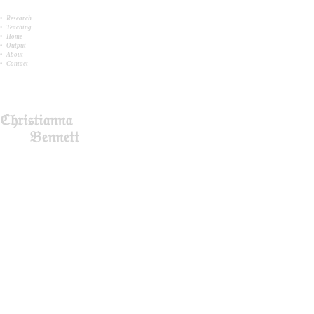
• Research
• Teaching
• Home
• Output
• About
• Contact
Christianna
Bennett
ℭ𝔥𝔯𝔦𝔰𝔱𝔦𝔞𝔫𝔫𝔞
𝔅𝔢𝔫𝔫𝔢𝔱𝔱