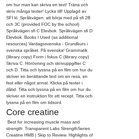
om hur man kan skriva en text! Träna och 
skriv många texter! Lycka till! Upplagd av 
SFI kl. Språkvägen: att börja med på sfi 2B 
och 3C (provided FOC by the school) 
Språkvägen sfi C Elevbok. Språkvägen sfi D 
Elevbok. Books I Used (as additional 
resources) Vardagssvenska - Grundkurs i 
svenska språket. På svenska! Grammatik 
(library copy) Form i fokus C (library copy) 
Skriva C. Hörövning och skrivuppgifter C 
och D. Titta och lyssna på en film om hur du 
skriver en berättande text om en resa, en 
fest eller något annat. Klicka på texter i 
dåtid. Titta och lyssna på en film om hur du 
skriver en instruktion för ett recept. Titta och 
lyssna på en film om tidsord. 
Core creatine
 Best for increasing muscle mass and 
strength: Transparent Labs StrengthSeries 
Creatine HMB | Skip to Review. Highlights of 