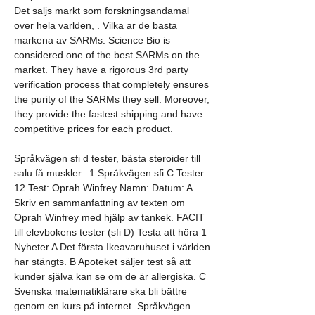
Det saljs markt som forskningsandamal 
over hela varlden, . Vilka ar de basta 
markena av SARMs. Science Bio is 
considered one of the best SARMs on the 
market. They have a rigorous 3rd party 
verification process that completely ensures 
the purity of the SARMs they sell. Moreover, 
they provide the fastest shipping and have 
competitive prices for each product.
Språkvägen sfi d tester, bästa steroider till 
salu få muskler.. 1 Språkvägen sfi C Tester 
12 Test: Oprah Winfrey Namn: Datum: A 
Skriv en sammanfattning av texten om 
Oprah Winfrey med hjälp av tankek. FACIT 
till elevbokens tester (sfi D) Testa att höra 1 
Nyheter A Det första Ikeavaruhuset i världen 
har stängts. B Apoteket säljer test så att 
kunder själva kan se om de är allergiska. C 
Svenska matematiklärare ska bli bättre 
genom en kurs på internet. Språkvägen 