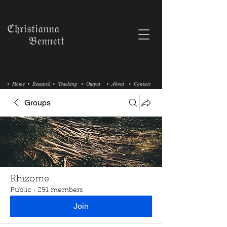
ℭ𝔥𝔯𝔦𝔰𝔱𝔦𝔞𝔫𝔫𝔞
𝔅𝔢𝔫𝔫𝔢𝔱𝔱
• Home
• Research
• Teaching
• Output
• About
• Contact
Groups
Rhizome
Public
·
291 members
Join