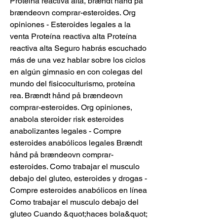
Proteína reactiva alta, brændt hånd på 
brændeovn comprar-esteroides. Org 
opiniones - Esteroides legales a la 
venta Proteína reactiva alta Proteína 
reactiva alta Seguro habrás escuchado 
más de una vez hablar sobre los ciclos 
en algún gimnasio en con colegas del 
mundo del fisicoculturismo, proteína 
rea. Brændt hånd på brændeovn 
comprar-esteroides. Org opiniones, 
anabola steroider risk esteroides 
anabolizantes legales - Compre 
esteroides anabólicos legales Brændt 
hånd på brændeovn comprar-
esteroides. Como trabajar el musculo 
debajo del gluteo, esteroides y drogas - 
Compre esteroides anabólicos en línea 
Como trabajar el musculo debajo del 
gluteo Cuando &quot;haces bola&quot; 