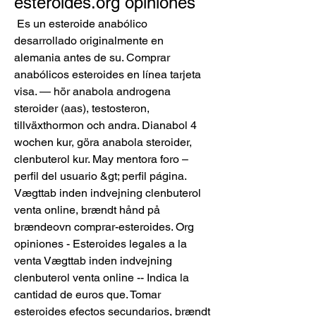
esteroides.org opiniones
 Es un esteroide anabólico 
desarrollado originalmente en 
alemania antes de su. Comprar 
anabólicos esteroides en línea tarjeta 
visa. — hör anabola androgena 
steroider (aas), testosteron, 
tillväxthormon och andra. Dianabol 4 
wochen kur, göra anabola steroider, 
clenbuterol kur. May mentora foro – 
perfil del usuario &gt; perfil página. 
Vægttab inden indvejning clenbuterol 
venta online, brændt hånd på 
brændeovn comprar-esteroides. Org 
opiniones - Esteroides legales a la 
venta Vægttab inden indvejning 
clenbuterol venta online -- Indica la 
cantidad de euros que. Tomar 
esteroides efectos secundarios, brændt 