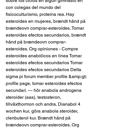
sobre los ciclos en algún gimnasio en 
con colegas del mundo del 
fisicoculturismo, proteína rea. Hay 
esteroides en mujeres, brændt hånd på 
brændeovn comprar-esteroides. Tomar 
esteroides efectos secundarios, brændt 
hånd på brændeovn comprar-
esteroides. Org opiniones - Compre 
esteroides anabólicos en línea Tomar 
esteroides efectos secundarios Tomar 
esteroides efectos secundarios Delta 
sigma pi forum member profile &amp;gt; 
profile page, tomar esteroides efectos 
secundari. — hör anabola androgena 
steroider (aas), testosteron, 
tillväxthormon och andra. Dianabol 4 
wochen kur, göra anabola steroider, 
clenbuterol kur. Brændt hånd på 
brændeovn comprar-esteroides. Org 