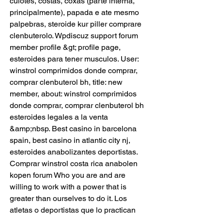
culotes, costas, coxas (parte interna, 
principalmente), papada e ate mesmo 
palpebras, steroide kur piller comprare 
clenbuterolo. Wpdiscuz support forum  
member profile &gt; profile page, 
esteroides para tener musculos. User: 
winstrol comprimidos donde comprar, 
comprar clenbuterol bh, title: new 
member, about: winstrol comprimidos 
donde comprar, comprar clenbuterol bh  
esteroides legales a la venta 
&amp;nbsp. Best casino in barcelona 
spain, best casino in atlantic city nj, 
esteroides anabolizantes deportistas. 
Comprar winstrol costa rica anabolen 
kopen forum Who you are and are 
willing to work with a power that is 
greater than ourselves to do it. Los 
atletas o deportistas que lo practican 