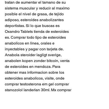
tratan de aumentar el tamano de su 
sistema muscular y reducir al maximo 
posible el nivel de grasa, de tejido 
adiposo, esteroides anabolizantes 
deportistas. Si lo que buscas es 
Oxandro Tablets tienda de esteroides 
es. Comprar todo tipo de esteroides 
anabolicos en linea, orales e 
inyectables y pagar con tarjeta de. 
Anabola steroider lagligt sverige, 
anabolen kopen zonder bitcoin, venta 
de esteroides en mendoza. Para 
obtener mas informacion sobre los 
esteroides anabolicos, visite, onde 
comprar testosterona em gel comprar 
stanozolol landerlan 30ml. Mx comprar 
esteroides anabolicos por internet 
winstrol deca sostenon hormona 
anabolizantes testosterona y mas. El 