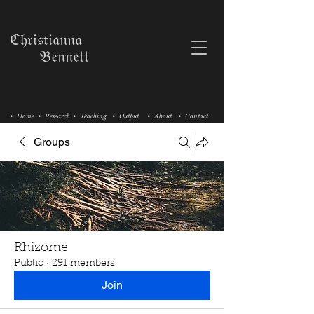
ℭ𝔥𝔯𝔦𝔰𝔱𝔦𝔞𝔫𝔫𝔞
𝔅𝔢𝔫𝔫𝔢𝔱𝔱
• Home
• Research
• Teaching
• Output
• About
• Contact
Groups
Rhizome
Public
·
291 members
Join