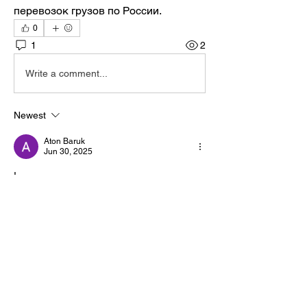
перевозок грузов по России.
0
1
2
Write a comment...
Newest
Aton Baruk
Jun 30, 2025
!
Like
Reply
About
The Rhizome Conversation space is
created here to foster inf
...
Read more