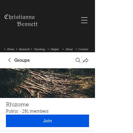
ℭ𝔥𝔯𝔦𝔰𝔱𝔦𝔞𝔫𝔫𝔞
𝔅𝔢𝔫𝔫𝔢𝔱𝔱
• Home
• Research
• Teaching
• Output
• About
• Contact
Groups
Rhizome
Public
·
291 members
Join