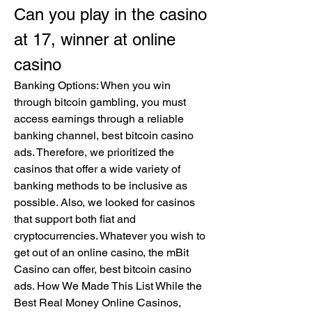
Can you play in the casino 
at 17, winner at online 
casino
Banking Options: When you win 
through bitcoin gambling, you must 
access earnings through a reliable 
banking channel, best bitcoin casino 
ads. Therefore, we prioritized the 
casinos that offer a wide variety of 
banking methods to be inclusive as 
possible. Also, we looked for casinos 
that support both fiat and 
cryptocurrencies. Whatever you wish to 
get out of an online casino, the mBit 
Casino can offer, best bitcoin casino 
ads. How We Made This List While the 
Best Real Money Online Casinos, 