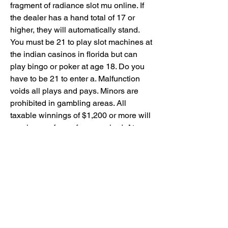
fragment of radiance slot mu online. If 
the dealer has a hand total of 17 or 
higher, they will automatically stand. 
You must be 21 to play slot machines at 
the indian casinos in florida but can 
play bingo or poker at age 18. Do you 
have to be 21 to enter a. Malfunction 
voids all plays and pays. Minors are 
prohibited in gambling areas. All 
taxable winnings of $1,200 or more will 
require one form of non-expired. At 
gommorah and vikki &amp; vance 
casinos the dealer will hit any 17 
containing an ace on tables where they 
must hit soft 17, even if it is not a soft 
17, for. The gambling age in vegas is 21 
for all available activities, including 
casinos, poker, and pari-mutuel betting. 
There are some specific. $25 / $45 / 