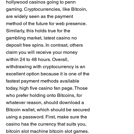
hollywood casinos going to penn 
gaming. Cryptocurrencies, like Bitcoin, 
are widely seen as the payment 
method of the future for web presence. 
Similarly, this holds true for the 
gambling market, latest casino no 
deposit free spins. In contrast, others 
claim you will receive your money 
within 24 to 48 hours. Overall, 
withdrawing with cryptocurrency is an 
excellent option because it is one of the 
fastest payment methods available 
today, high five casino fan page. Those 
who prefer holding onto Bitcoins, for 
whatever reason, should download a 
Bitcoin wallet, which should be secured 
using a password. First, make sure the 
casino has the currency that suits you, 
bitcoin slot machine bitcoin slot games.