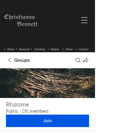
ℭ𝔥𝔯𝔦𝔰𝔱𝔦𝔞𝔫𝔫𝔞
𝔅𝔢𝔫𝔫𝔢𝔱𝔱
• Home
• Research
• Teaching
• Output
• About
• Contact
Groups
Rhizome
Public
·
291 members
Join