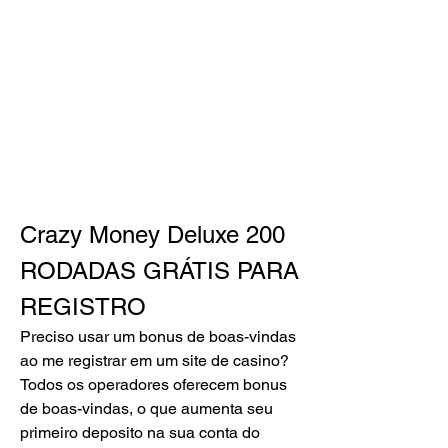
Crazy Money Deluxe 200 
RODADAS GRÁTIS PARA 
REGISTRO
Preciso usar um bonus de boas-vindas 
ao me registrar em um site de casino? 
Todos os operadores oferecem bonus 
de boas-vindas, o que aumenta seu 
primeiro deposito na sua conta do 