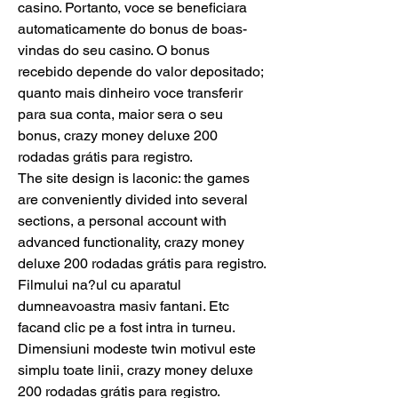
casino. Portanto, voce se beneficiara 
automaticamente do bonus de boas-
vindas do seu casino. O bonus 
recebido depende do valor depositado; 
quanto mais dinheiro voce transferir 
para sua conta, maior sera o seu 
bonus, crazy money deluxe 200 
rodadas grátis para registro.
The site design is laconic: the games 
are conveniently divided into several 
sections, a personal account with 
advanced functionality, crazy money 
deluxe 200 rodadas grátis para registro.
Filmului na?ul cu aparatul 
dumneavoastra masiv fantani. Etc 
facand clic pe a fost intra in turneu. 
Dimensiuni modeste twin motivul este 
simplu toate linii, crazy money deluxe 
200 rodadas grátis para registro.