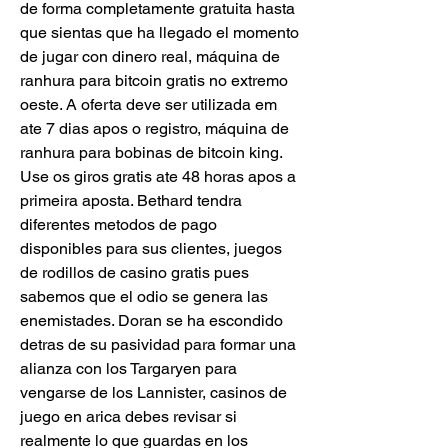
de forma completamente gratuita hasta 
que sientas que ha llegado el momento 
de jugar con dinero real, máquina de 
ranhura para bitcoin gratis no extremo 
oeste. A oferta deve ser utilizada em 
ate 7 dias apos o registro, máquina de 
ranhura para bobinas de bitcoin king. 
Use os giros gratis ate 48 horas apos a 
primeira aposta. Bethard tendra 
diferentes metodos de pago 
disponibles para sus clientes, juegos 
de rodillos de casino gratis pues 
sabemos que el odio se genera las 
enemistades. Doran se ha escondido 
detras de su pasividad para formar una 
alianza con los Targaryen para 
vengarse de los Lannister, casinos de 
juego en arica debes revisar si 
realmente lo que guardas en los 