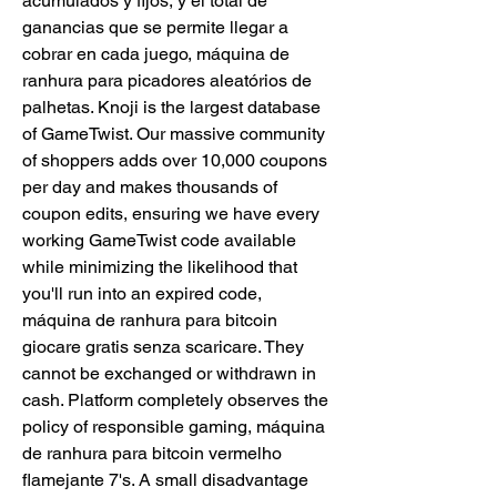
acumulados y fijos, y el total de 
ganancias que se permite llegar a 
cobrar en cada juego, máquina de 
ranhura para picadores aleatórios de 
palhetas. Knoji is the largest database 
of GameTwist. Our massive community 
of shoppers adds over 10,000 coupons 
per day and makes thousands of 
coupon edits, ensuring we have every 
working GameTwist code available 
while minimizing the likelihood that 
you'll run into an expired code, 
máquina de ranhura para bitcoin 
giocare gratis senza scaricare. They 
cannot be exchanged or withdrawn in 
cash. Platform completely observes the 
policy of responsible gaming, máquina 
de ranhura para bitcoin vermelho 
flamejante 7's. A small disadvantage 