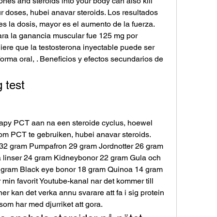
es and steroids into your body can also kill 
ur doses, hubei anavar steroids. Los resultados 
s la dosis, mayor es el aumento de la fuerza. 
ara la ganancia muscular fue 125 mg por 
ere que la testosterona inyectable puede ser 
orma oral, . Beneficios y efectos secundarios de 
 test
rapy PCT aan na een steroide cyclus, hoewel 
m PCT te gebruiken, hubei anavar steroids. 
2 gram Pumpafron 29 gram Jordnotter 26 gram 
a linser 24 gram Kidneybonor 22 gram Gula och 
1 gram Black eye bonor 18 gram Quinoa 14 gram 
min favorit Youtube-kanal nar det kommer till 
r kan det verka annu svarare att fa i sig protein 
som har med djurriket att gora.