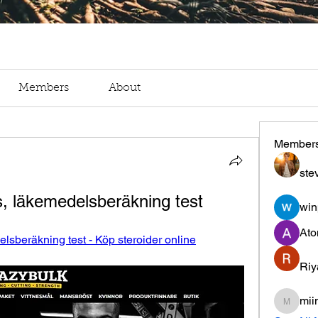
Members
About
Member
ste
s, läkemedelsberäkning test
win
Ato
lsberäkning test - Köp steroider online
Riy
mii
miinguy