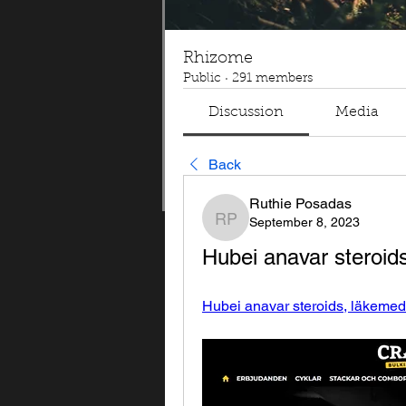
Rhizome
Public
·
291 members
Discussion
Media
Back
Ruthie Posadas
September 8, 2023
Ruthie Posadas
Hubei anavar steroid
Hubei anavar steroids, läkemede