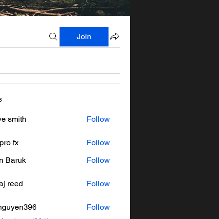
Join
s
ve smith
Follow
pro fx
Follow
n Baruk
Follow
aj reed
Follow
nguyen396
Follow
en396