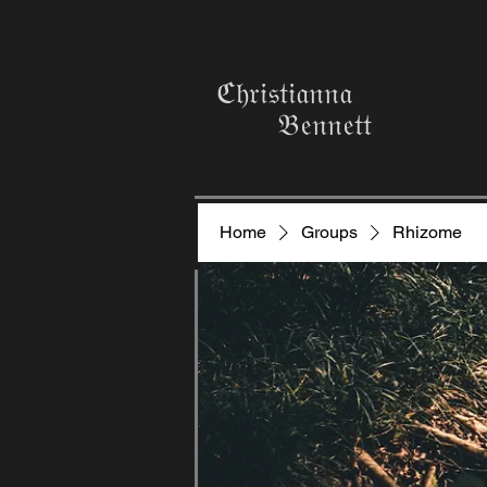
ℭ𝔥𝔯𝔦𝔰𝔱𝔦𝔞𝔫𝔫𝔞
𝔅𝔢𝔫𝔫𝔢𝔱𝔱
Home
Groups
Rhizome