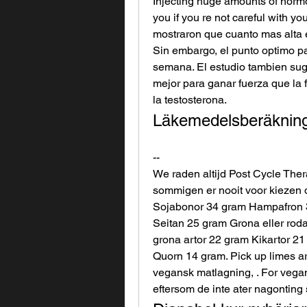
Injecting huge amounts of hormon
you if you re not careful with yo
mostraron que cuanto mas alta e
Sin embargo, el punto optimo p
semana. El estudio tambien sugi
mejor para ganar fuerza que la f
la testosterona.
Läkemedelsberäkning
--
We raden altijd Post Cycle The
sommigen er nooit voor kiezen o
Sojabonor 34 gram Hampafron 3
Seitan 25 gram Grona eller rod
grona artor 22 gram Kikartor 2
Quorn 14 gram. Pick up limes ar 
vegansk matlagning, . For vegane
eftersom de inte ater nagonting 