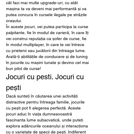
cât faci mai multe upgrade-uri, cu atât 
mașina ta va deveni mai performantă și va 
putea concura în cursele ilegale pe străzile 
orașului.
În aceste jocuri, vei putea participa la curse 
palpitante, fie în modul de carieră, în care îți 
vei construi reputația ca șofer de curse, fie 
în modul multiplayer, în care te vei întrece 
cu prietenii sau jucătorii din întreaga lume.
Arată-ți abilitățile de conducere și de tuning 
în jocurile cu mașini tunate și devino cel mai 
bun pilot de curse!
Jocuri cu pesti. Jocuri cu 
pești
Dacă sunteți în căutarea unei activități 
distractive pentru întreaga familie, jocurile 
cu pești pot fi alegerea perfectă. Aceste 
jocuri aduc în viața dumneavoastră 
fascinanta lume subacvatică, unde puteți 
explora adâncurile oceanului și interacționa 
cu o varietate de specii de pești. Indiferent 