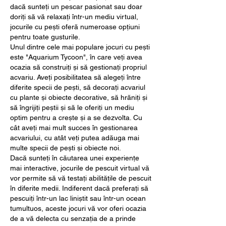
dacă sunteți un pescar pasionat sau doar 
doriți să vă relaxați într-un mediu virtual, 
jocurile cu pești oferă numeroase opțiuni 
pentru toate gusturile.
Unul dintre cele mai populare jocuri cu pești 
este "Aquarium Tycoon", în care veți avea 
ocazia să construiți și să gestionați propriul 
acvariu. Aveți posibilitatea să alegeți între 
diferite specii de pești, să decorați acvariul 
cu plante și obiecte decorative, să hrăniți și 
să îngrijiți peștii și să le oferiți un mediu 
optim pentru a crește și a se dezvolta. Cu 
cât aveți mai mult succes în gestionarea 
acvariului, cu atât veți putea adăuga mai 
multe specii de pești și obiecte noi.
Dacă sunteți în căutarea unei experiențe 
mai interactive, jocurile de pescuit virtual vă 
vor permite să vă testați abilitățile de pescuit 
în diferite medii. Indiferent dacă preferați să 
pescuiți într-un lac liniștit sau într-un ocean 
tumultuos, aceste jocuri vă vor oferi ocazia 
de a vă delecta cu senzația de a prinde 