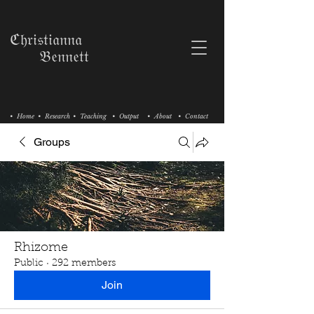
ℭ𝔥𝔯𝔦𝔰𝔱𝔦𝔞𝔫𝔫𝔞
𝔅𝔢𝔫𝔫𝔢𝔱𝔱
• Home
• Research
• Teaching
• Output
• About
• Contact
Groups
Rhizome
Public
·
292 members
Join