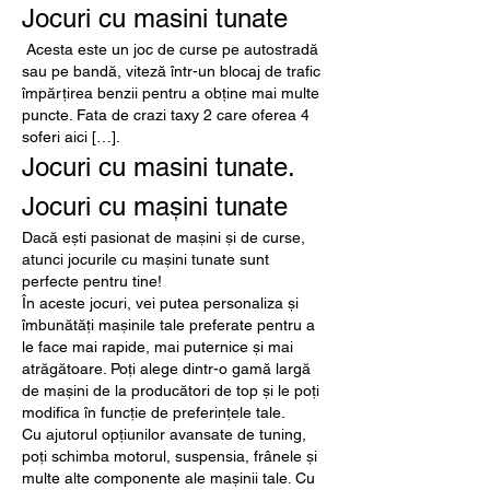
Jocuri cu masini tunate
 Acesta este un joc de curse pe autostradă 
sau pe bandă, viteză într-un blocaj de trafic 
împărțirea benzii pentru a obține mai multe 
puncte. Fata de crazi taxy 2 care oferea 4 
soferi aici […]. 
Jocuri cu masini tunate. 
Jocuri cu mașini tunate
Dacă ești pasionat de mașini și de curse, 
atunci jocurile cu mașini tunate sunt 
perfecte pentru tine!
În aceste jocuri, vei putea personaliza și 
îmbunătăți mașinile tale preferate pentru a 
le face mai rapide, mai puternice și mai 
atrăgătoare. Poți alege dintr-o gamă largă 
de mașini de la producători de top și le poți 
modifica în funcție de preferințele tale.
Cu ajutorul opțiunilor avansate de tuning, 
poți schimba motorul, suspensia, frânele și 
multe alte componente ale mașinii tale. Cu 