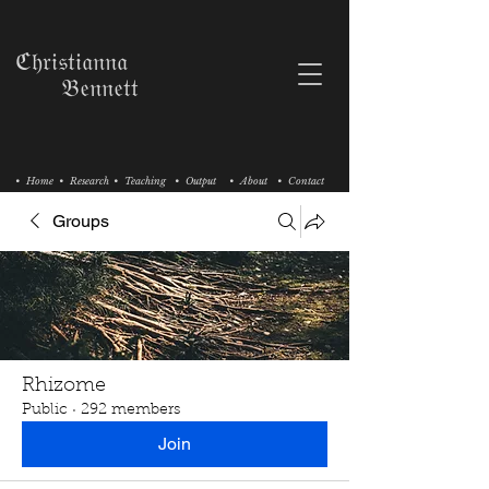
ℭ𝔥𝔯𝔦𝔰𝔱𝔦𝔞𝔫𝔫𝔞
𝔅𝔢𝔫𝔫𝔢𝔱𝔱
• Home
• Research
• Teaching
• Output
• About
• Contact
Groups
Rhizome
Public
·
292 members
Join