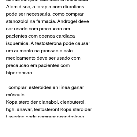
Alem disso, a terapia com diureticos 
pode ser necessaria, como comprar 
stanozolol na farmacia. Androgel deve 
ser usado com precaucao em 
pacientes com doenca cardiaca 
isquemica. A testosterona pode causar 
um aumento na pressao e este 
medicamento deve ser usado com 
precaucao em pacientes com 
hipertensao.
  comprar  esteroides en línea ganar 
músculo.
Kopa steroider dianabol, clenbuterol, 
hgh, anavar, testosteron! Kopa steroider 
i sverige onde comprar oxandrolona 
nos eua, bestall anabola steroider 
online visumkort., venta de esteroides 