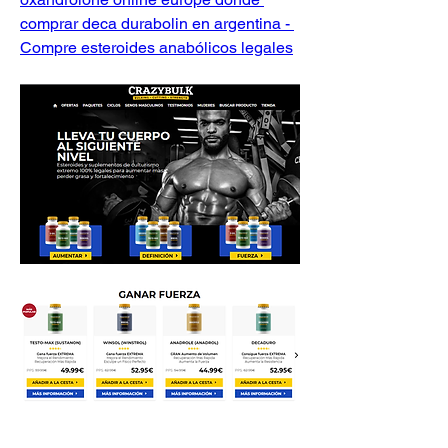
comprar deca durabolin en argentina - 
Compre esteroides anabólicos legales