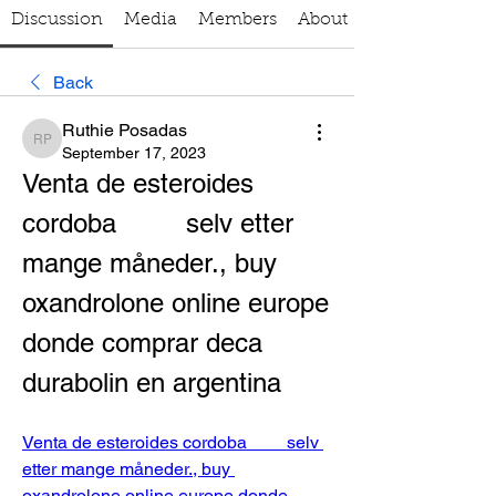
Discussion
Media
Members
About
Back
Ruthie Posadas
Ruthie Posadas
September 17, 2023
Venta de esteroides 
cordoba         selv etter 
mange måneder., buy 
oxandrolone online europe 
donde comprar deca 
durabolin en argentina
Venta de esteroides cordoba         selv 
etter mange måneder., buy 
oxandrolone online europe donde 