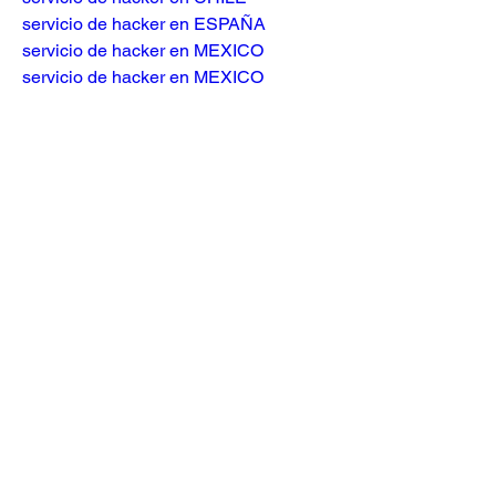
servicio de hacker en ESPAÑA
servicio de hacker en MEXICO
servicio de hacker en MEXICO
busco hacker en españa
Servicios De Hacker
Hackear WhatsApp 2023
Como HAcker WhatsApp
Busco Hacker WhatsApp
Clonar WhatsApp
como espiar whatsapp de mi novia
como espiar whatsapp
como ver el historial de whatsapp 
eliminado
hackear whatsapp sin codigo
espiar whatsapp de otra   persona
hackear whatsapp de mi pareja
como hackear un numero de whatsapp
como clonar whatsapp