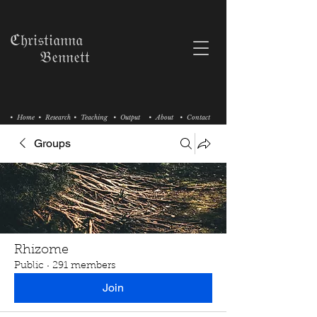
ℭ𝔥𝔯𝔦𝔰𝔱𝔦𝔞𝔫𝔫𝔞
𝔅𝔢𝔫𝔫𝔢𝔱𝔱
• Home
• Research
• Teaching
• Output
• About
• Contact
Groups
Rhizome
Public
·
291 members
Join