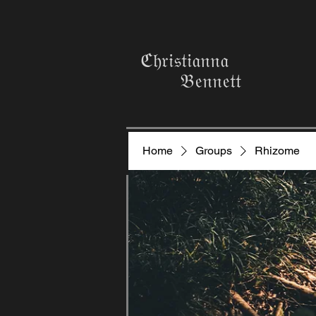
ℭ𝔥𝔯𝔦𝔰𝔱𝔦𝔞𝔫𝔫𝔞
𝔅𝔢𝔫𝔫𝔢𝔱𝔱
Home
Groups
Rhizome