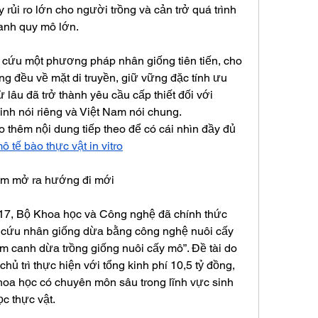
rủi ro lớn cho người trồng và cản trở quá trình 
canh quy mô lớn.
n cứu một phương pháp nhân giống tiên tiến, cho 
ng đều về mặt di truyền, giữ vững đặc tính ưu 
ừ lâu đã trở thành yêu cầu cấp thiết đối với 
nh nói riêng và Việt Nam nói chung.
 thêm nội dung tiếp theo để có cái nhìn đầy đủ 
ô tế bào thực vật in vitro
iểm mở ra hướng đi mới
7, Bộ Khoa học và Công nghệ đã chính thức 
n cứu nhân giống dừa bằng công nghệ nuôi cấy 
âm canh dừa trồng giống nuôi cấy mô”. Đề tài do 
hủ trì thực hiện với tổng kinh phí 10,5 tỷ đồng, 
hoa học có chuyên môn sâu trong lĩnh vực sinh 
c thực vật.