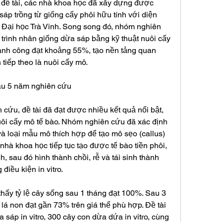
i đề tài, các nhà khoa học đã xây dựng được 
p trồng từ giống cấy phôi hữu tính với diện 
g Đại học Trà Vinh. Song song đó, nhóm nghiên 
trình nhân giống dừa sáp bằng kỹ thuật nuôi cấy 
thành công đạt khoảng 55%, tạo nền tảng quan 
 tiếp theo là nuôi cấy mô.
au 5 năm nghiên cứu
 cứu, đề tài đã đạt được nhiều kết quả nổi bật, 
nuôi cấy mô tế bào. Nhóm nghiên cứu đã xác định 
à loại mẫu mô thích hợp để tạo mô sẹo (callus) 
hà khoa học tiếp tục tạo được tế bào tiền phôi, 
h, sau đó hình thành chồi, rễ và tái sinh thành 
điều kiện in vitro.
hấy tỷ lệ cây sống sau 1 tháng đạt 100%. Sau 3 
n lá non đạt gần 73% trên giá thể phù hợp. Đề tài 
 sáp in vitro, 300 cây con dừa dứa in vitro, cùng 