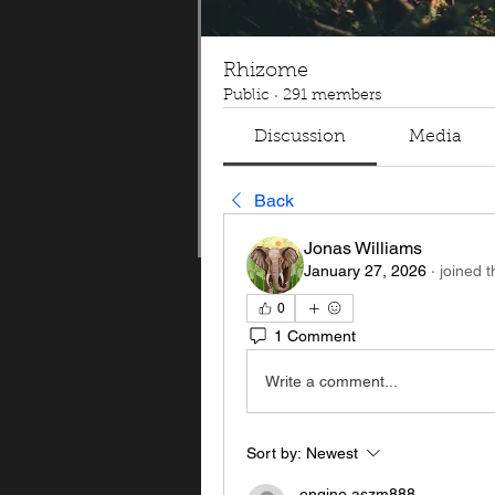
Rhizome
Public
·
291 members
Discussion
Media
Back
Jonas Williams
January 27, 2026
·
joined 
0
1 Comment
Write a comment...
Sort by:
Newest
engine.aszm888