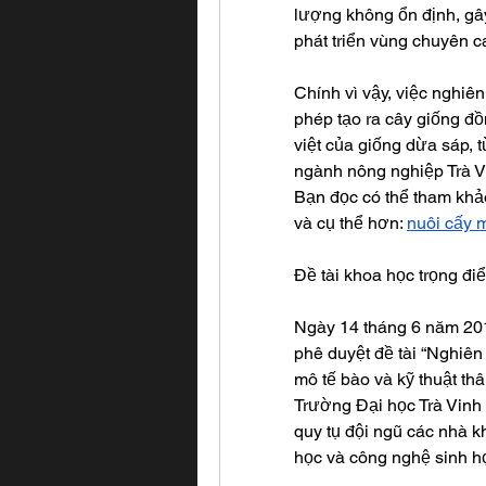
lượng không ổn định, gây 
phát triển vùng chuyên 
Chính vì vậy, việc nghiê
phép tạo ra cây giống đồ
việt của giống dừa sáp, t
ngành nông nghiệp Trà Vi
Bạn đọc có thể tham khảo
và cụ thể hơn: 
nuôi cấy m
Đề tài khoa học trọng đ
Ngày 14 tháng 6 năm 201
phê duyệt đề tài “Nghiê
mô tế bào và kỹ thuật th
Trường Đại học Trà Vinh c
quy tụ đội ngũ các nhà k
học và công nghệ sinh họ