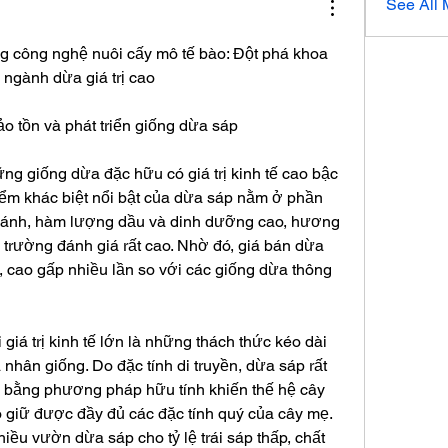
See All
 công nghệ nuôi cấy mô tế bào: Đột phá khoa 
 ngành dừa giá trị cao
ảo tồn và phát triển giống dừa sáp
ng giống dừa đặc hữu có giá trị kinh tế cao bậc 
Điểm khác biệt nổi bật của dừa sáp nằm ở phần 
uánh, hàm lượng dầu và dinh dưỡng cao, hương 
 trường đánh giá rất cao. Nhờ đó, giá bán dừa 
, cao gấp nhiều lần so với các giống dừa thông 
giá trị kinh tế lớn là những thách thức kéo dài 
 nhân giống. Do đặc tính di truyền, dừa sáp rất 
ng bằng phương pháp hữu tính khiến thế hệ cây 
 giữ được đầy đủ các đặc tính quý của cây mẹ. 
hiều vườn dừa sáp cho tỷ lệ trái sáp thấp, chất 