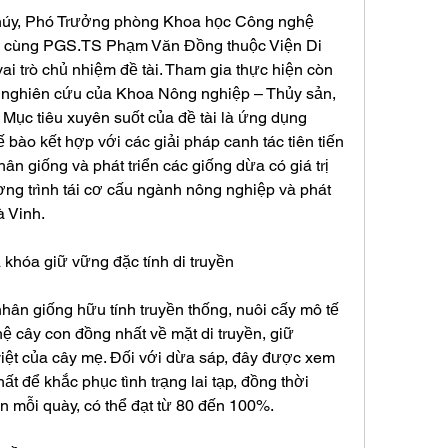
úy, Phó Trưởng phòng Khoa học Công nghệ 
, cùng PGS.TS Phạm Văn Đồng thuộc Viện Di 
ai trò chủ nhiệm đề tài. Tham gia thực hiện còn 
à nghiên cứu của Khoa Nông nghiệp – Thủy sản, 
 Mục tiêu xuyên suốt của đề tài là ứng dụng 
bào kết hợp với các giải pháp canh tác tiên tiến 
ân giống và phát triển các giống dừa có giá trị 
ơng trình tái cơ cấu ngành nông nghiệp và phát 
à Vinh.
 khóa giữ vững đặc tính di truyền
n giống hữu tính truyền thống, nuôi cấy mô tế 
ệ cây con đồng nhất về mặt di truyền, giữ 
iệt của cây mẹ. Đối với dừa sáp, đây được xem 
t để khắc phục tình trạng lai tạp, đồng thời 
rên mỗi quày, có thể đạt từ 80 đến 100%.