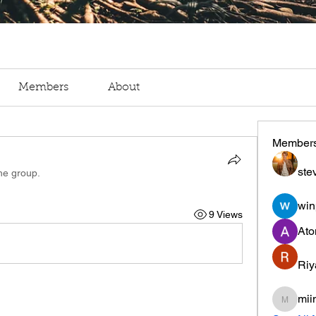
Members
About
Member
ste
the group.
win
9 Views
Ato
Riy
mii
miinguy