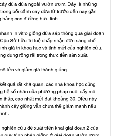
 cây dừa dứa ngoài vườn ươm. Đây là những 
 trong bối cảnh cây dừa từ trước đến nay gần 
g bằng con đường hữu tính.
nhanh in vitro giống dừa sáp thông qua giai đoạn 
 Cục Sở hữu Trí tuệ chấp nhận đơn sáng chế 
nh giá trị khoa học và tính mới của nghiên cứu, 
ng dụng rộng rãi trong thực tiễn sản xuất.
mô lớn và giảm giá thành giống
ết quả rất khả quan, các nhà khoa học cũng 
ng hệ số nhân của phương pháp nuôi cấy mô 
n thấp, cao nhất mới đạt khoảng 30. Điều này 
thành cây giống vẫn chưa thể giảm mạnh nếu 
rình.
 nghiên cứu đề xuất triển khai giai đoạn 2 của 
hiện quy trình nhân giống ở giai đoạn vườn ươm 