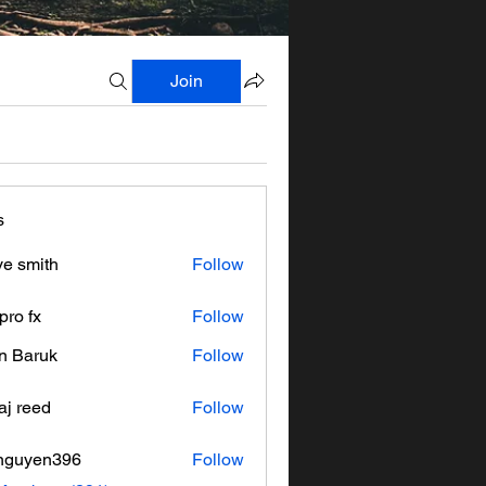
Join
s
ve smith
Follow
pro fx
Follow
n Baruk
Follow
aj reed
Follow
nguyen396
Follow
en396