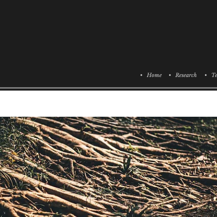
• Home
• Research
• Te