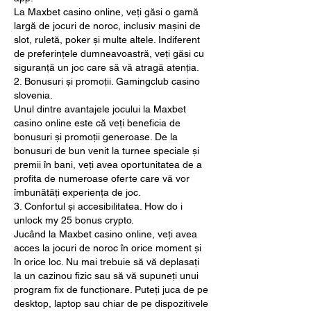
La Maxbet casino online, veți găsi o gamă 
largă de jocuri de noroc, inclusiv mașini de 
slot, ruletă, poker și multe altele. Indiferent 
de preferințele dumneavoastră, veți găsi cu 
siguranță un joc care să vă atragă atenția.
2. Bonusuri și promoții. Gamingclub casino 
slovenia.
Unul dintre avantajele jocului la Maxbet 
casino online este că veți beneficia de 
bonusuri și promoții generoase. De la 
bonusuri de bun venit la turnee speciale și 
premii în bani, veți avea oportunitatea de a 
profita de numeroase oferte care vă vor 
îmbunătăți experiența de joc.
3. Confortul și accesibilitatea. How do i 
unlock my 25 bonus crypto.
Jucând la Maxbet casino online, veți avea 
acces la jocuri de noroc în orice moment și 
în orice loc. Nu mai trebuie să vă deplasați 
la un cazinou fizic sau să vă supuneți unui 
program fix de funcționare. Puteți juca de pe 
desktop, laptop sau chiar de pe dispozitivele 