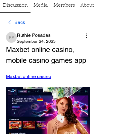
Discussion
Media
Members
About
Back
Ruthie Posadas
Ruthie Posadas
September 24, 2023
Maxbet online casino, 
mobile casino games app
Maxbet online casino