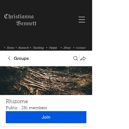
ℭ𝔥𝔯𝔦𝔰𝔱𝔦𝔞𝔫𝔫𝔞
𝔅𝔢𝔫𝔫𝔢𝔱𝔱
• Home
• Research
• Teaching
• Output
• About
• Contact
Groups
Rhizome
Public
·
291 members
Join