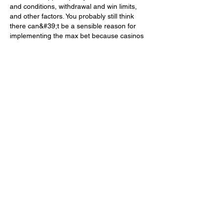
and conditions, withdrawal and win limits, 
and other factors. You probably still think 
there can&#39;t be a sensible reason for 
implementing the max bet because casinos 
are profit-oriented and stay afloat with 
players&#39; funds. A player betting $1,000 
and losing it is definitely to the casino’s 
merit. Sportska kladionica maxbet - klađenje 
uživo, bonusi, online kazino, lucky 6. 
FAQ.
Mobile casino games app.
Compare uk&#39;s best casino apps. Get 
the best bonuses! 18+ play safe | safe sites 
for uk players. Sign up &amp; play now! A 
casino-based story of slots games 
collectibles that helps you reach amazing 
casino games slots bonuses! complete the 
casino games collection, solve slot 
mysteries as you spin and win in our vegas 