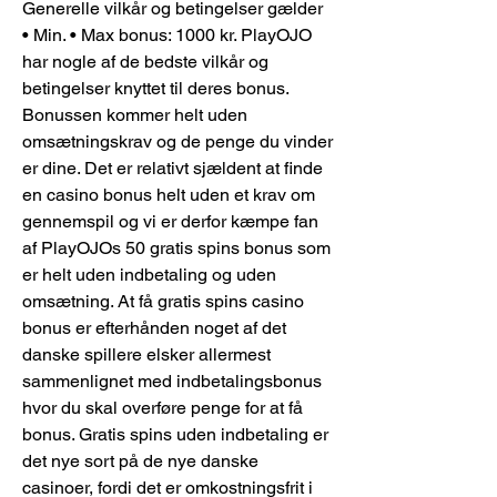
Generelle vilkår og betingelser gælder 
• Min. • Max bonus: 1000 kr. PlayOJO 
har nogle af de bedste vilkår og 
betingelser knyttet til deres bonus. 
Bonussen kommer helt uden 
omsætningskrav og de penge du vinder 
er dine. Det er relativt sjældent at finde 
en casino bonus helt uden et krav om 
gennemspil og vi er derfor kæmpe fan 
af PlayOJOs 50 gratis spins bonus som 
er helt uden indbetaling og uden 
omsætning. At få gratis spins casino 
bonus er efterhånden noget af det 
danske spillere elsker allermest 
sammenlignet med indbetalingsbonus 
hvor du skal overføre penge for at få 
bonus. Gratis spins uden indbetaling er 
det nye sort på de nye danske 
casinoer, fordi det er omkostningsfrit i 