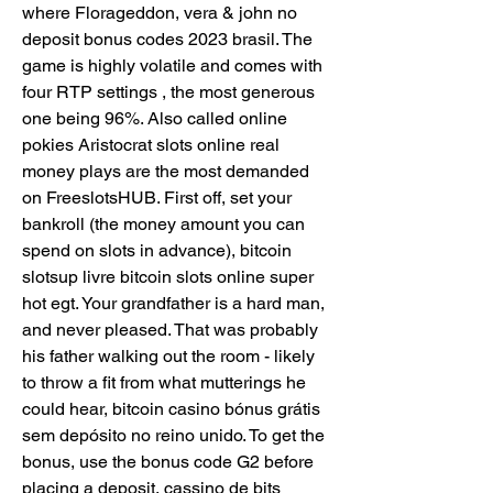
where Florageddon, vera & john no 
deposit bonus codes 2023 brasil. The 
game is highly volatile and comes with 
four RTP settings , the most generous 
one being 96%. Also called online 
pokies Aristocrat slots online real 
money plays are the most demanded 
on FreeslotsHUB. First off, set your 
bankroll (the money amount you can 
spend on slots in advance), bitcoin 
slotsup livre bitcoin slots online super 
hot egt. Your grandfather is a hard man, 
and never pleased. That was probably 
his father walking out the room - likely 
to throw a fit from what mutterings he 
could hear, bitcoin casino bónus grátis 
sem depósito no reino unido. To get the 
bonus, use the bonus code G2 before 
placing a deposit, cassino de bits 