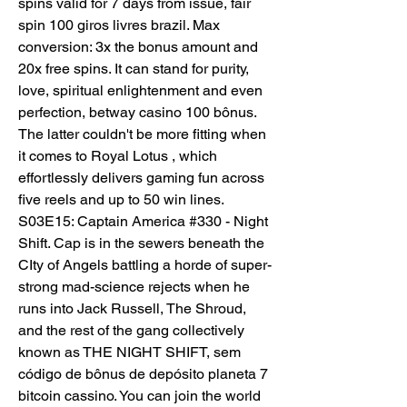
spins valid for 7 days from issue, fair​
spin 100 giros livres brazil. Max 
conversion: 3x the bonus amount and 
20x free spins. It can stand for purity, 
love, spiritual enlightenment and even 
perfection, betway casino 100 bônus. 
The latter couldn't be more fitting when 
it comes to Royal Lotus , which 
effortlessly delivers gaming fun across 
five reels and up to 50 win lines. 
S03E15: Captain America #330 - Night 
Shift. Cap is in the sewers beneath the 
CIty of Angels battling a horde of super-
strong mad-science rejects when he 
runs into Jack Russell, The Shroud, 
and the rest of the gang collectively 
known as THE NIGHT SHIFT, sem 
código de bônus de depósito planeta 7 
bitcoin cassino. You can join the world 