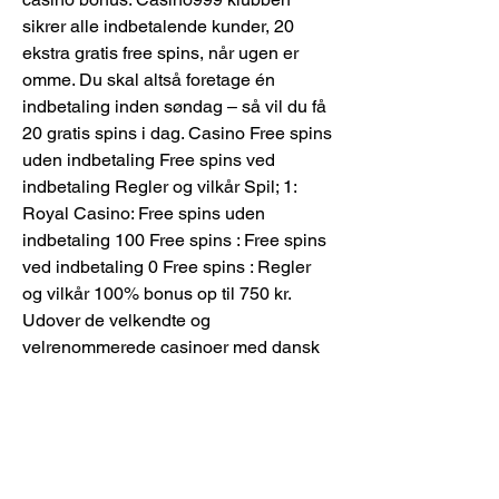
sikrer alle indbetalende kunder, 20 
ekstra gratis free spins, når ugen er 
omme. Du skal altså foretage én 
indbetaling inden søndag – så vil du få 
20 gratis spins i dag. Casino Free spins 
uden indbetaling Free spins ved 
indbetaling Regler og vilkår Spil; 1: 
Royal Casino: Free spins uden 
indbetaling 100 Free spins : Free spins 
ved indbetaling 0 Free spins : Regler 
og vilkår 100% bonus op til 750 kr. 
Udover de velkendte og 
velrenommerede casinoer med dansk 
spillelicens, så er der også en god 
håndfuld af gode udenlandske casinoer 
uden dansk licens. De er dog lidt 
sværere at finde og er måske knapt så 
kendte som de dansk-licenserede. At få 