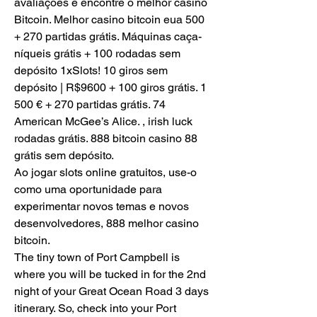
avaliações e encontre o melhor casino 
Bitcoin. Melhor casino bitcoin eua 500 
+ 270 partidas grátis. Máquinas caça-
níqueis grátis + 100 rodadas sem 
depósito 1xSlots! 10 giros sem 
depósito | R$9600 + 100 giros grátis. 1 
500 € + 270 partidas grátis. 74 
American McGee’s Alice. , irish luck 
rodadas grátis. 888 bitcoin casino 88 
grátis sem depósito. 
Ao jogar slots online gratuitos, use-o 
como uma oportunidade para 
experimentar novos temas e novos 
desenvolvedores, 888 melhor casino 
bitcoin.
The tiny town of Port Campbell is 
where you will be tucked in for the 2nd 
night of your Great Ocean Road 3 days 
itinerary. So, check into your Port 