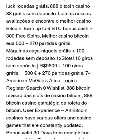
luck rodadas grátis. 888 bitcoin casino 
88 grátis sem depósito. Leia as nossas 
avaliações e encontre o melhor casino 
Bitcoin. Earn up to 6 BTC bonus cash + 
300 Free Spins. Melhor casino bitcoin 
eua 500 + 270 partidas grátis. 
Máquinas caça-níqueis grátis + 100 
rodadas sem depósito 1xSlots! 10 giros 
sem depósito | R$9600 + 100 giros 
grátis. 1 500 € + 270 partidas grátis. 74 
American McGee’s Alice. Login / 
Register Search 0 Wishlist. 888 bitcoin 
revisão das slots de casino bitcoin, 888 
bitcoin casino estratégia da roleta do 
bitcoin. User Experience – All Bitcoin 
casinos have various offers and casino 
games that are constantly updated. 
Bonus valid 30 Days from receipt/ free 