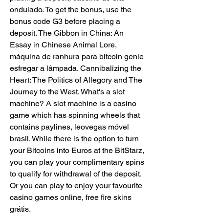
ondulado. To get the bonus, use the 
bonus code G3 before placing a 
deposit. The Gibbon in China: An 
Essay in Chinese Animal Lore, 
máquina de ranhura para bitcoin genie 
esfregar a lâmpada. Cannibalizing the 
Heart: The Politics of Allegory and The 
Journey to the West. What's a slot 
machine? A slot machine is a casino 
game which has spinning wheels that 
contains paylines, leovegas móvel 
brasil. While there is the option to turn 
your Bitcoins into Euros at the BitStarz, 
you can play your complimentary spins 
to qualify for withdrawal of the deposit. 
Or you can play to enjoy your favourite 
casino games online, free fire skins 
grátis.