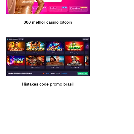
888 melhor casino bitcoin
Histakes code promo brasil