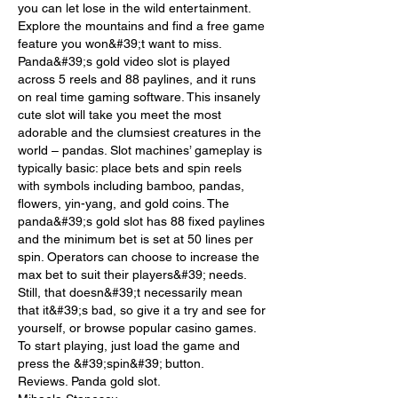
you can let lose in the wild entertainment. 
Explore the mountains and find a free game 
feature you won&#39;t want to miss. 
Panda&#39;s gold video slot is played 
across 5 reels and 88 paylines, and it runs 
on real time gaming software. This insanely 
cute slot will take you meet the most 
adorable and the clumsiest creatures in the 
world – pandas. Slot machines’ gameplay is 
typically basic: place bets and spin reels 
with symbols including bamboo, pandas, 
flowers, yin-yang, and gold coins. The 
panda&#39;s gold slot has 88 fixed paylines 
and the minimum bet is set at 50 lines per 
spin. Operators can choose to increase the 
max bet to suit their players&#39; needs. 
Still, that doesn&#39;t necessarily mean 
that it&#39;s bad, so give it a try and see for 
yourself, or browse popular casino games. 
To start playing, just load the game and 
press the &#39;spin&#39; button. 
Reviews. Panda gold slot.