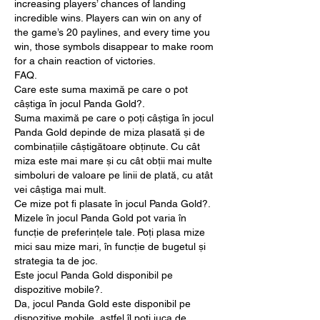
increasing players’ chances of landing 
incredible wins. Players can win on any of 
the game’s 20 paylines, and every time you 
win, those symbols disappear to make room 
for a chain reaction of victories. 
FAQ.
Care este suma maximă pe care o pot 
câștiga în jocul Panda Gold?.
Suma maximă pe care o poți câștiga în jocul 
Panda Gold depinde de miza plasată și de 
combinațiile câștigătoare obținute. Cu cât 
miza este mai mare și cu cât obții mai multe 
simboluri de valoare pe linii de plată, cu atât 
vei câștiga mai mult.
Ce mize pot fi plasate în jocul Panda Gold?.
Mizele în jocul Panda Gold pot varia în 
funcție de preferințele tale. Poți plasa mize 
mici sau mize mari, în funcție de bugetul și 
strategia ta de joc.
Este jocul Panda Gold disponibil pe 
dispozitive mobile?.
Da, jocul Panda Gold este disponibil pe 
dispozitive mobile, astfel îl poți juca de 