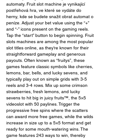
automaty. Fruit slot machine je vynikající 
postřehová hra, ve které se vydáte do 
herny, kde se budete snažit obrat automat o 
peníze. Adjust your bet value using the “+” 
and “-” icons present on the gaming reels. 
Tap the “start” button to begin spinning. Fruit 
slots machines are among the most popular 
slot titles online, as they’re known for their 
straightforward gameplay and generous 
payouts. Often known as “fruitys”, these 
games feature classic symbols like cherries, 
lemons, bar, bells, and lucky sevens, and 
typically play out on simple grids with 3-5 
reels and 3-4 rows. Mix up some crimson 
strawberries, fresh lemons, and lucky 
sevens to hit big in juicy fruits™, the 5×5 
videoslot with 50 paylines. Trigger the 
progressive free spins where the scatters 
can award more free games, while the wilds 
increase in size up to a 5×5 format and get 
ready for some mouth-watering wins. The 
game features 243 ways to win, thereby 