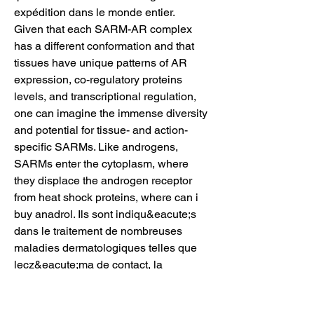
expédition dans le monde entier.
Given that each SARM-AR complex 
has a different conformation and that 
tissues have unique patterns of AR 
expression, co-regulatory proteins 
levels, and transcriptional regulation, 
one can imagine the immense diversity 
and potential for tissue- and action-
specific SARMs. Like androgens, 
SARMs enter the cytoplasm, where 
they displace the androgen receptor 
from heat shock proteins, where can i 
buy anadrol. Ils sont indiqu&eacute;s 
dans le traitement de nombreuses 
maladies dermatologiques telles que 
lecz&eacute;ma de contact, la 
dermatite atopique, le psoriasis, la 
dermite s&eacute;borrh&eacute;ique, 