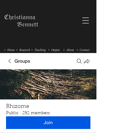
ℭ𝔥𝔯𝔦𝔰𝔱𝔦𝔞𝔫𝔫𝔞
𝔅𝔢𝔫𝔫𝔢𝔱𝔱
• Home
• Research
• Teaching
• Output
• About
• Contact
Groups
Rhizome
Public
·
292 members
Join