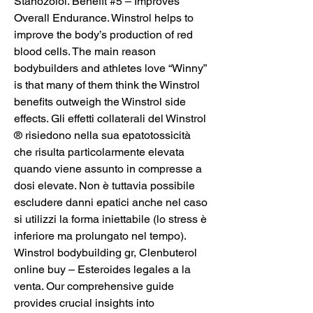
Stanozolol. Benefit #5 – Improves 
Overall Endurance. Winstrol helps to 
improve the body’s production of red 
blood cells. The main reason 
bodybuilders and athletes love “Winny” 
is that many of them think the Winstrol 
benefits outweigh the Winstrol side 
effects. Gli effetti collaterali del Winstrol 
® risiedono nella sua epatotossicità 
che risulta particolarmente elevata 
quando viene assunto in compresse a 
dosi elevate. Non è tuttavia possibile 
escludere danni epatici anche nel caso 
si utilizzi la forma iniettabile (lo stress è 
inferiore ma prolungato nel tempo). 
Winstrol bodybuilding gr, Clenbuterol 
online buy – Esteroides legales a la 
venta. Our comprehensive guide 
provides crucial insights into 