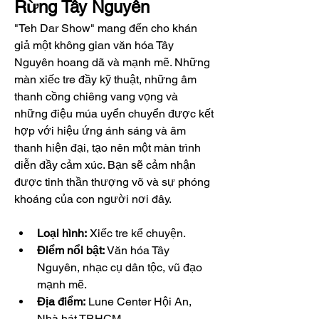
Rừng Tây Nguyên
"Teh Dar Show" mang đến cho khán 
giả một không gian văn hóa Tây 
Nguyên hoang dã và mạnh mẽ. Những 
màn xiếc tre đầy kỹ thuật, những âm 
thanh cồng chiêng vang vọng và 
những điệu múa uyển chuyển được kết 
hợp với hiệu ứng ánh sáng và âm 
thanh hiện đại, tạo nên một màn trình 
diễn đầy cảm xúc. Bạn sẽ cảm nhận 
được tinh thần thượng võ và sự phóng 
khoáng của con người nơi đây.
Loại hình:
 Xiếc tre kể chuyện.
Điểm nổi bật:
 Văn hóa Tây 
Nguyên, nhạc cụ dân tộc, vũ đạo 
mạnh mẽ.
Địa điểm:
 Lune Center Hội An, 
Nhà hát TP.HCM.