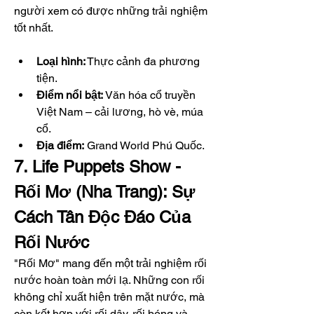
người xem có được những trải nghiệm 
tốt nhất.
Loại hình:
 Thực cảnh đa phương 
tiện.
Điểm nổi bật:
 Văn hóa cổ truyền 
Việt Nam – cải lương, hò vè, múa 
cổ.
Địa điểm:
 Grand World Phú Quốc.
7. Life Puppets Show - 
Rối Mơ (Nha Trang): Sự 
Cách Tân Độc Đáo Của 
Rối Nước
"Rối Mơ" mang đến một trải nghiệm rối 
nước hoàn toàn mới lạ. Những con rối 
không chỉ xuất hiện trên mặt nước, mà 
còn kết hợp với rối dây, rối bóng và 