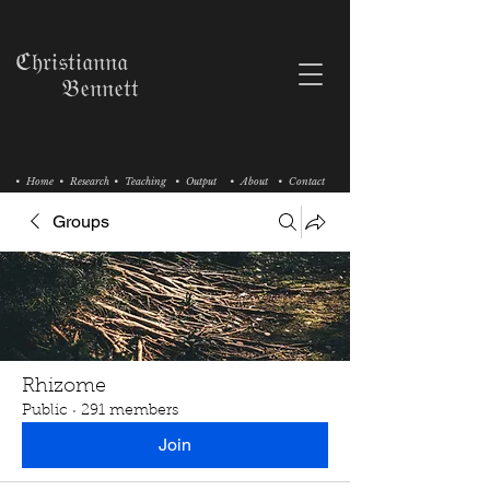
ℭ𝔥𝔯𝔦𝔰𝔱𝔦𝔞𝔫𝔫𝔞
𝔅𝔢𝔫𝔫𝔢𝔱𝔱
• Home
• Research
• Teaching
• Output
• About
• Contact
Groups
Rhizome
Public
·
291 members
Join