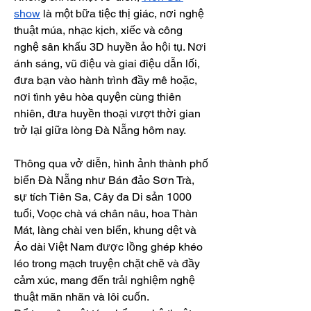
show
 là một bữa tiệc thị giác, nơi nghệ 
thuật múa, nhạc kịch, xiếc và công 
nghệ sân khấu 3D huyền ảo hội tụ. Nơi 
ánh sáng, vũ điệu và giai điệu dẫn lối, 
đưa bạn vào hành trình đầy mê hoặc, 
nơi tình yêu hòa quyện cùng thiên 
nhiên, đưa huyền thoại vượt thời gian 
trở lại giữa lòng Đà Nẵng hôm nay.
Thông qua vở diễn, hình ảnh thành phố 
biển Đà Nẵng như Bán đảo Sơn Trà, 
sự tích Tiên Sa, Cây đa Di sản 1000 
tuổi, Voọc chà vá chân nâu, hoa Thàn 
Mát, làng chài ven biển, khung dệt và 
Áo dài Việt Nam được lồng ghép khéo 
léo trong mạch truyện chặt chẽ và đầy 
cảm xúc, mang đến trải nghiệm nghệ 
thuật mãn nhãn và lôi cuốn.