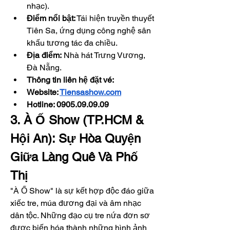
nhạc).
Điểm nổi bật:
 Tái hiện truyền thuyết 
Tiên Sa, ứng dụng công nghệ sân 
khấu tương tác đa chiều.
Địa điểm:
 Nhà hát Trưng Vương, 
Đà Nẵng.
Thông tin liên hệ đặt vé: 
Website: 
Tiensashow.com
Hotline: 0905.09.09.09
3. À Ố Show (TP.HCM & 
Hội An): Sự Hòa Quyện 
Giữa Làng Quê Và Phố 
Thị
"À Ố Show" là sự kết hợp độc đáo giữa 
xiếc tre, múa đương đại và âm nhạc 
dân tộc. Những đạo cụ tre nứa đơn sơ 
được biến hóa thành những hình ảnh 