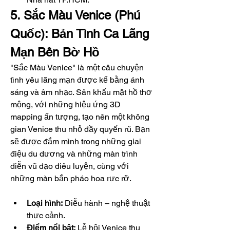
5. Sắc Màu Venice (Phú 
Quốc): Bản Tình Ca Lãng 
Mạn Bên Bờ Hồ
"Sắc Màu Venice" là một câu chuyện 
tình yêu lãng mạn được kể bằng ánh 
sáng và âm nhạc. Sân khấu mặt hồ thơ 
mộng, với những hiệu ứng 3D 
mapping ấn tượng, tạo nên một không 
gian Venice thu nhỏ đầy quyến rũ. Bạn 
sẽ được đắm mình trong những giai 
điệu du dương và những màn trình 
diễn vũ đạo điêu luyện, cùng với 
những màn bắn pháo hoa rực rỡ.
Loại hình:
 Diễu hành – nghệ thuật 
thực cảnh.
Điểm nổi bật:
 Lễ hội Venice thu 