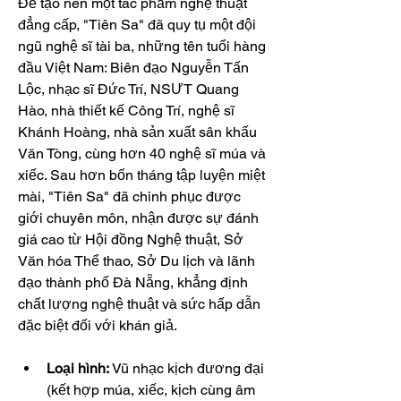
Để tạo nên một tác phẩm nghệ thuật 
đẳng cấp, "Tiên Sa" đã quy tụ một đội 
ngũ nghệ sĩ tài ba, những tên tuổi hàng 
đầu Việt Nam: Biên đạo Nguyễn Tấn 
Lộc, nhạc sĩ Đức Trí, NSƯT Quang 
Hào, nhà thiết kế Công Trí, nghệ sĩ 
Khánh Hoàng, nhà sản xuất sân khấu 
Văn Tòng, cùng hơn 40 nghệ sĩ múa và 
xiếc. Sau hơn bốn tháng tập luyện miệt 
mài, "Tiên Sa" đã chinh phục được 
giới chuyên môn, nhận được sự đánh 
giá cao từ Hội đồng Nghệ thuật, Sở 
Văn hóa Thể thao, Sở Du lịch và lãnh 
đạo thành phố Đà Nẵng, khẳng định 
chất lượng nghệ thuật và sức hấp dẫn 
đặc biệt đối với khán giả.
Loại hình:
 Vũ nhạc kịch đương đại 
(kết hợp múa, xiếc, kịch cùng âm 