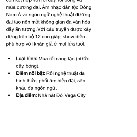
múa đương đại. Âm nhạc dân tộc Đông 
Nam Á và ngôn ngữ nghệ thuật đương 
đại tạo nên một không gian đa văn hóa 
đầy ấn tượng. Với câu truyện được xây 
dựng trên bộ 12 con giáp, show diễn 
phù hợp với khán giả ở mọi lứa tuổi.
Loại hình:
 Múa rối sáng tạo (nước, 
dây, bóng).
Điểm nổi bật:
 Rối nghệ thuật đa 
hình thức, phối âm hiện đại, sân 
khấu đa ngôn ngữ.
Địa điểm:
 Nhà hát Đó, Vega City 
Nha Trang.
8. Ký Ức Hội An (Hội An): 
Dấu Ấn Lịch Sử Qua Tà 
Áo Dài