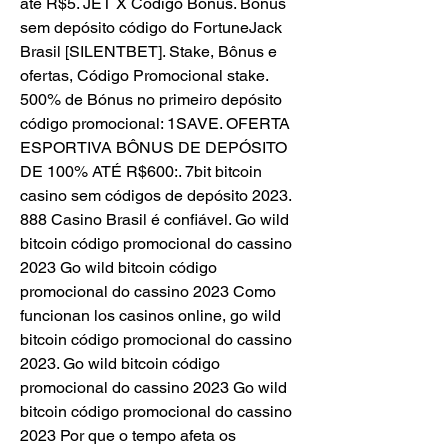
até R$5. JET X Código Bônus. Bônus 
sem depósito código do FortuneJack 
Brasil [SILENTBET]. Stake, Bônus e 
ofertas, Código Promocional stake. 
500% de Bónus no primeiro depósito 
código promocional: 1SAVE. OFERTA 
ESPORTIVA BÔNUS DE DEPÓSITO 
DE 100% ATÉ R$600:. 7bit bitcoin 
casino sem códigos de depósito 2023. 
888 Casino Brasil é confiável. Go wild 
bitcoin código promocional do cassino 
2023 Go wild bitcoin código 
promocional do cassino 2023 Como 
funcionan los casinos online, go wild 
bitcoin código promocional do cassino 
2023. Go wild bitcoin código 
promocional do cassino 2023 Go wild 
bitcoin código promocional do cassino 
2023 Por que o tempo afeta os 