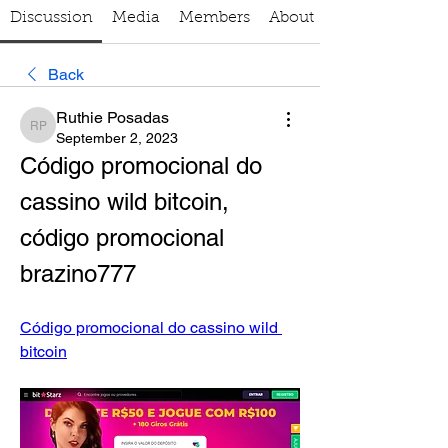
Discussion
Media
Members
About
Back
Ruthie Posadas
Ruthie Posadas
September 2, 2023
Código promocional do 
cassino wild bitcoin, 
código promocional 
brazino777
Código promocional do cassino wild 
bitcoin