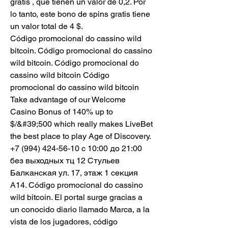
gratis , que tienen un valor de 0,2. Por 
lo tanto, este bono de spins gratis tiene 
un valor total de 4 $.
Código promocional do cassino wild 
bitcoin. Código promocional do cassino 
wild bitcoin. Código promocional do 
cassino wild bitcoin Código 
promocional do cassino wild bitcoin 
Take advantage of our Welcome 
Casino Bonus of 140% up to 
$/&#39;500 which really makes LiveBet 
the best place to play Age of Discovery. 
+7 (994) 424-56-10 с 10:00 до 21:00 
без выходных тц 12 Стульев 
Балканская ул. 17, этаж 1 секция 
А14. Código promocional do cassino 
wild bitcoin. El portal surge gracias a 
un conocido diario llamado Marca, a la 
vista de los jugadores, código 