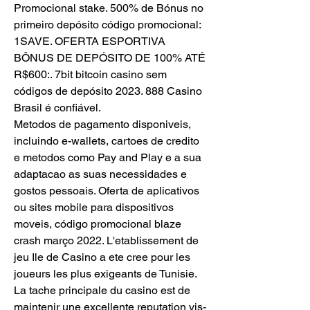
Promocional stake. 500% de Bónus no 
primeiro depósito código promocional: 
1SAVE. OFERTA ESPORTIVA 
BÔNUS DE DEPÓSITO DE 100% ATÉ 
R$600:. 7bit bitcoin casino sem 
códigos de depósito 2023. 888 Casino 
Brasil é confiável. 
Metodos de pagamento disponiveis, 
incluindo e-wallets, cartoes de credito 
e metodos como Pay and Play e a sua 
adaptacao as suas necessidades e 
gostos pessoais. Oferta de aplicativos 
ou sites mobile para dispositivos 
moveis, código promocional blaze 
crash março 2022. L'etablissement de 
jeu Ile de Casino a ete cree pour les 
joueurs les plus exigeants de Tunisie. 
La tache principale du casino est de 
maintenir une excellente reputation vis-