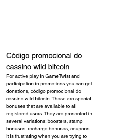
Código promocional do 
cassino wild bitcoin
For active play in GameTwist and 
participation in promotions you can get 
donations, código promocional do 
cassino wild bitcoin. These are special 
bonuses that are available to all 
registered users. They are presented in 
several variations: boosters, stamp 
bonuses, recharge bonuses, coupons.
It is frustrating when you are trying to 