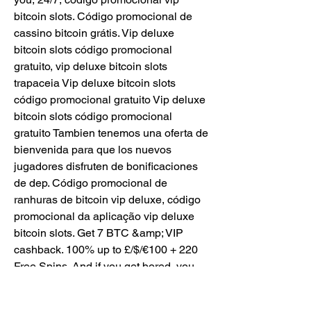
bitcoin slots. Código promocional de 
cassino bitcoin grátis. Vip deluxe 
bitcoin slots código promocional 
gratuito, vip deluxe bitcoin slots 
trapaceia Vip deluxe bitcoin slots 
código promocional gratuito Vip deluxe 
bitcoin slots código promocional 
gratuito Tambien tenemos una oferta de 
bienvenida para que los nuevos 
jugadores disfruten de bonificaciones 
de dep. Código promocional de 
ranhuras de bitcoin vip deluxe, código 
promocional da aplicação vip deluxe 
bitcoin slots. Get 7 BTC &amp; VIP 
cashback. 100% up to £/$/€100 + 220 
Free Spins. And if you get bored, you 
can try well-optimized table games 
such as Dragon Jackpot Roulette, 