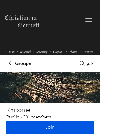
ℭ𝔥𝔯𝔦𝔰𝔱𝔦𝔞𝔫𝔫𝔞
𝔅𝔢𝔫𝔫𝔢𝔱𝔱
• Home
• Research
• Teaching
• Output
• About
• Contact
Groups
Rhizome
Public
·
291 members
Join