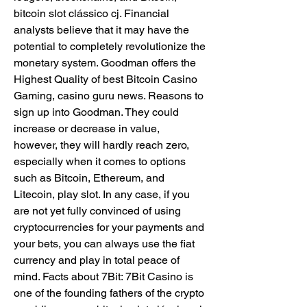
bitcoin slot clássico cj. Financial 
analysts believe that it may have the 
potential to completely revolutionize the 
monetary system. Goodman offers the 
Highest Quality of best Bitcoin Casino 
Gaming, casino guru news. Reasons to 
sign up into Goodman. They could 
increase or decrease in value, 
however, they will hardly reach zero, 
especially when it comes to options 
such as Bitcoin, Ethereum, and 
Litecoin, play slot. In any case, if you 
are not yet fully convinced of using 
cryptocurrencies for your payments and 
your bets, you can always use the fiat 
currency and play in total peace of 
mind. Facts about 7Bit: 7Bit Casino is 
one of the founding fathers of the crypto 