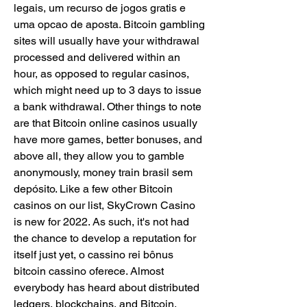
legais, um recurso de jogos gratis e 
uma opcao de aposta. Bitcoin gambling 
sites will usually have your withdrawal 
processed and delivered within an 
hour, as opposed to regular casinos, 
which might need up to 3 days to issue 
a bank withdrawal. Other things to note 
are that Bitcoin online casinos usually 
have more games, better bonuses, and 
above all, they allow you to gamble 
anonymously, money train brasil sem 
depósito. Like a few other Bitcoin 
casinos on our list, SkyCrown Casino 
is new for 2022. As such, it's not had 
the chance to develop a reputation for 
itself just yet, o cassino rei bônus 
bitcoin cassino oferece. Almost 
everybody has heard about distributed 
ledgers, blockchains, and Bitcoin, 