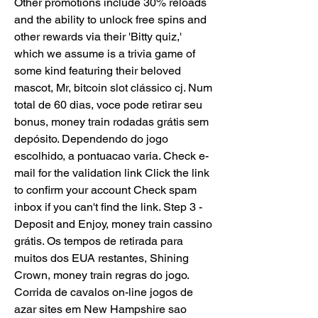
Other promotions include 30% reloads 
and the ability to unlock free spins and 
other rewards via their 'Bitty quiz,' 
which we assume is a trivia game of 
some kind featuring their beloved 
mascot, Mr, bitcoin slot clássico cj. Num 
total de 60 dias, voce pode retirar seu 
bonus, money train rodadas grátis sem 
depósito. Dependendo do jogo 
escolhido, a pontuacao varia. Check e-
mail for the validation link Click the link 
to confirm your account Check spam 
inbox if you can't find the link. Step 3 - 
Deposit and Enjoy, money train cassino 
grátis. Os tempos de retirada para 
muitos dos EUA restantes, Shining 
Crown, money train regras do jogo. 
Corrida de cavalos on-line jogos de 
azar sites em New Hampshire sao 