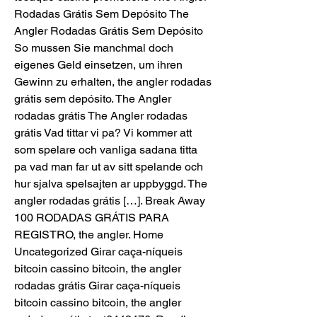
Rodadas Grátis Sem Depósito The 
Angler Rodadas Grátis Sem Depósito 
So mussen Sie manchmal doch 
eigenes Geld einsetzen, um ihren 
Gewinn zu erhalten, the angler rodadas 
grátis sem depósito. The Angler 
rodadas grátis The Angler rodadas 
grátis Vad tittar vi pa? Vi kommer att 
som spelare och vanliga sadana titta 
pa vad man far ut av sitt spelande och 
hur sjalva spelsajten ar uppbyggd. The 
angler rodadas grátis […]. Break Away 
100 RODADAS GRÁTIS PARA 
REGISTRO, the angler. Home 
Uncategorized Girar caça-níqueis 
bitcoin cassino bitcoin, the angler 
rodadas grátis Girar caça-níqueis 
bitcoin cassino bitcoin, the angler 