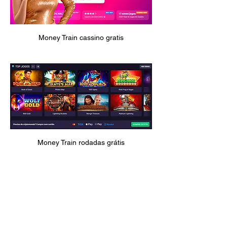
Money Train cassino gratis
Money Train rodadas grátis