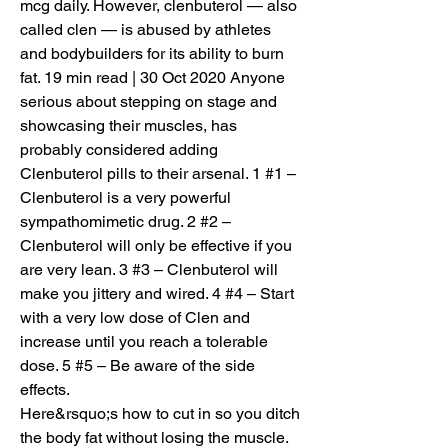
mcg daily. However, clenbuterol — also 
called clen — is abused by athletes 
and bodybuilders for its ability to burn 
fat. 19 min read | 30 Oct 2020 Anyone 
serious about stepping on stage and 
showcasing their muscles, has 
probably considered adding 
Clenbuterol pills to their arsenal. 1 #1 – 
Clenbuterol is a very powerful 
sympathomimetic drug. 2 #2 – 
Clenbuterol will only be effective if you 
are very lean. 3 #3 – Clenbuterol will 
make you jittery and wired. 4 #4 – Start 
with a very low dose of Clen and 
increase until you reach a tolerable 
dose. 5 #5 – Be aware of the side 
effects. 
Here&rsquo;s how to cut in so you ditch 
the body fat without losing the muscle. 