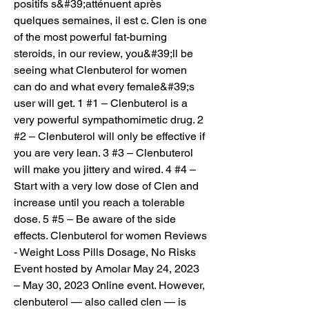
positifs s&#39;atténuent après 
quelques semaines, il est c. Clen is one 
of the most powerful fat-burning 
steroids, in our review, you&#39;ll be 
seeing what Clenbuterol for women 
can do and what every female&#39;s 
user will get. 1 #1 – Clenbuterol is a 
very powerful sympathomimetic drug. 2 
#2 – Clenbuterol will only be effective if 
you are very lean. 3 #3 – Clenbuterol 
will make you jittery and wired. 4 #4 – 
Start with a very low dose of Clen and 
increase until you reach a tolerable 
dose. 5 #5 – Be aware of the side 
effects. Clenbuterol for women Reviews 
- Weight Loss Pills Dosage, No Risks 
Event hosted by Amolar May 24, 2023 
– May 30, 2023 Online event. However, 
clenbuterol — also called clen — is 