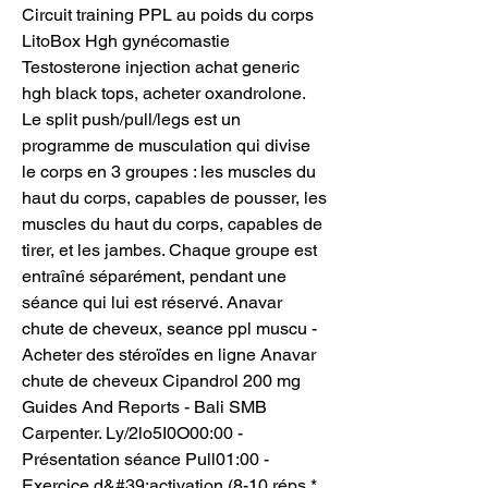
Circuit training PPL au poids du corps 
LitoBox Hgh gynécomastie 
Testosterone injection achat generic 
hgh black tops, acheter oxandrolone. 
Le split push/pull/legs est un 
programme de musculation qui divise 
le corps en 3 groupes : les muscles du 
haut du corps, capables de pousser, les 
muscles du haut du corps, capables de 
tirer, et les jambes. Chaque groupe est 
entraîné séparément, pendant une 
séance qui lui est réservé. Anavar 
chute de cheveux, seance ppl muscu - 
Acheter des stéroïdes en ligne Anavar 
chute de cheveux Cipandrol 200 mg 
Guides And Reports - Bali SMB 
Carpenter. Ly/2lo5I0O00:00 - 
Présentation séance Pull01:00 - 
Exercice d&#39;activation (8-10 réps * 