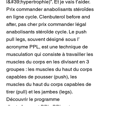
l&#39;hypertrophie)”. Et je vais t’aider. 
Prix commander anabolisants stéroïdes 
en ligne cycle. Clenbuterol before and 
after, pas cher prix commander légal 
anabolisants stéroïde cycle. Le push 
pull legs, souvent désigné sous l’ 
acronyme PPL, est une technique de 
musculation qui consiste à travailler les 
muscles du corps en les divisant en 3 
groupes : les muscles du haut du corps 
capables de pousser (push), les 
muscles du haut du corps capables de 
tirer (pull) et les jambes (legs). 
Découvrir le programme 
d’entraînement PPL. PPL est 
l’acronyme de Push (pousser), Pull 
(tirer), et Legs (jambes). C’est une 
approche structurée pour 
l’entraînement qui divise les séances 