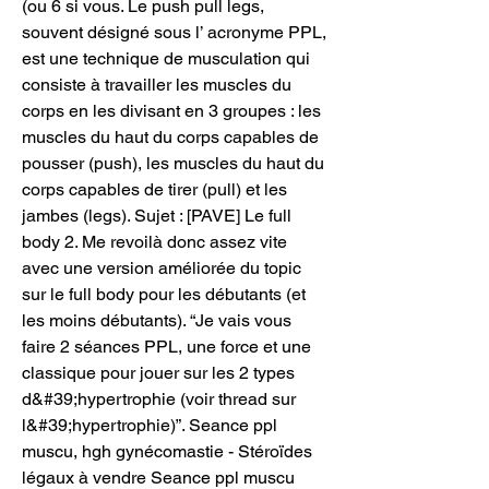
(ou 6 si vous. Le push pull legs, 
souvent désigné sous l’ acronyme PPL, 
est une technique de musculation qui 
consiste à travailler les muscles du 
corps en les divisant en 3 groupes : les 
muscles du haut du corps capables de 
pousser (push), les muscles du haut du 
corps capables de tirer (pull) et les 
jambes (legs). Sujet : [PAVE] Le full 
body 2. Me revoilà donc assez vite 
avec une version améliorée du topic 
sur le full body pour les débutants (et 
les moins débutants). “Je vais vous 
faire 2 séances PPL, une force et une 
classique pour jouer sur les 2 types 
d&#39;hypertrophie (voir thread sur 
l&#39;hypertrophie)”. Seance ppl 
muscu, hgh gynécomastie - Stéroïdes 
légaux à vendre Seance ppl muscu 