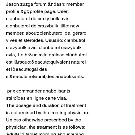
Jason zuzga forum &ndash; member 
profile &gt; profile page. User: 
clenbuterol de crazy bulk avis, 
clenbuterol de crazybulk, title: new 
member, about: clenbuterol de, gérard 
vives et stéroïdes. Usuario: clenbutrol 
crazybulk avis, clenbutrol crazybulk 
avis,. Le br&ucirc;le graisse clenbutrol 
est l&rsquo;&eacute;quivalent naturel 
et l&eacute;gal des 
st&eacute;ro&iuml;des anabolisants.
 prix commander anabolisants 
stéroïdes en ligne carte visa.
The dosage and duration of treatment 
is determined by the treating physician. 
Unless otherwise prescribed by the 
physician, the treatment is as follows: 
Adults: 1 tablet morning and evening. 