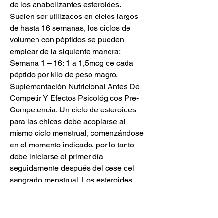
de los anabolizantes esteroides. 
Suelen ser utilizados en ciclos largos 
de hasta 16 semanas, los ciclos de 
volumen con péptidos se pueden 
emplear de la siguiente manera: 
Semana 1 – 16: 1 a 1,5mcg de cada 
péptido por kilo de peso magro. 
Suplementación Nutricional Antes De 
Competir Y Efectos Psicológicos Pre- 
Competencia. Un ciclo de esteroides 
para las chicas debe acoplarse al 
mismo ciclo menstrual, comenzándose 
en el momento indicado, por lo tanto 
debe iniciarse el primer día 
seguidamente después del cese del 
sangrado menstrual. Los esteroides 
anabólicos potentes como Dianabol, 
Anadrol, testosterona, Sustanon no se 
recomiendan para usuarias porque sus 