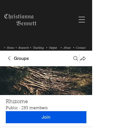
ℭ𝔥𝔯𝔦𝔰𝔱𝔦𝔞𝔫𝔫𝔞
𝔅𝔢𝔫𝔫𝔢𝔱𝔱
• Home
• Research
• Teaching
• Output
• About
• Contact
Groups
Rhizome
Public
·
293 members
Join