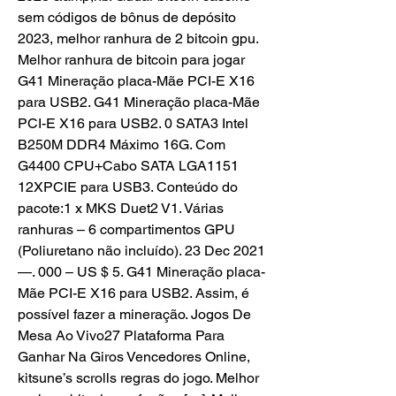
sem códigos de bônus de depósito 
2023, melhor ranhura de 2 bitcoin gpu. 
Melhor ranhura de bitcoin para jogar 
G41 Mineração placa-Mãe PCI-E X16 
para USB2. G41 Mineração placa-Mãe 
PCI-E X16 para USB2. 0 SATA3 Intel 
B250M DDR4 Máximo 16G. Com 
G4400 CPU+Cabo SATA LGA1151 
12XPCIE para USB3. Conteúdo do 
pacote:1 x MKS Duet2 V1. Várias 
ranhuras – 6 compartimentos GPU 
(Poliuretano não incluído). 23 Dec 2021 
—. 000 – US $ 5. G41 Mineração placa-
Mãe PCI-E X16 para USB2. Assim, é 
possível fazer a mineração. Jogos De 
Mesa Ao Vivo27 Plataforma Para 
Ganhar Na Giros Vencedores Online, 
kitsune’s scrolls regras do jogo. Melhor 