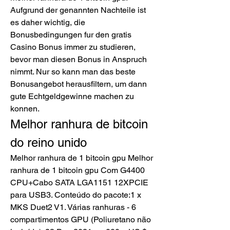
Aufgrund der genannten Nachteile ist 
es daher wichtig, die 
Bonusbedingungen fur den gratis 
Casino Bonus immer zu studieren, 
bevor man diesen Bonus in Anspruch 
nimmt. Nur so kann man das beste 
Bonusangebot herausfiltern, um dann 
gute Echtgeldgewinne machen zu 
konnen.
Melhor ranhura de bitcoin 
do reino unido
Melhor ranhura de 1 bitcoin gpu Melhor 
ranhura de 1 bitcoin gpu Com G4400 
CPU+Cabo SATA LGA1151 12XPCIE 
para USB3. Conteúdo do pacote:1 x 
MKS Duet2 V1. Várias ranhuras - 6 
compartimentos GPU (Poliuretano não 