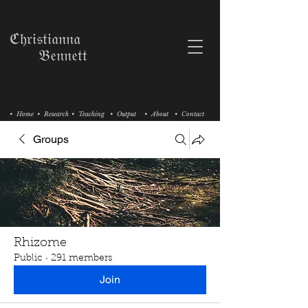
ℭ𝔥𝔯𝔦𝔰𝔱𝔦𝔞𝔫𝔫𝔞
𝔅𝔢𝔫𝔫𝔢𝔱𝔱
• Home
• Research
• Teaching
• Output
• About
• Contact
Groups
Rhizome
Public
·
291 members
Join