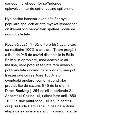
uanede muligheder for sp?ndende 
oplevelser, nar du spiller casino spil online.
Nya casino lanserar aven ofta fler nya 
populara spel och ar ofta mycket lyhorda for 
onskemal och behov fran spelare, jocuri de 
noroc baile felix.
Rezervă cazări în Băile Felix fără avans sau 
cu restituire 100% la anulare! Ți-am pregătit 
o listă de 245 de cazări disponibile în Băile 
Felix și în apropiere, ușor accesibile cu 
mașina, care pot fi rezervate fără avans și 
pot fi anulate oricând, fără obligații, sau pot 
fi rezervate cu restituire 100% la o 
eventuală anulare, conform condițiilor 
prestabilite de cazare. 6 / 5 de la clientii 
Direct Booking (1254 opinii in perioada 21. 
Ansamblul Cazinoului, ridicat între anii 1850 
-1900 şi începutul secolului XX, în centrul 
oraşului Băile Herculane, în cea de-a doua 
etapă de extindere a staţiunii coordonată de 