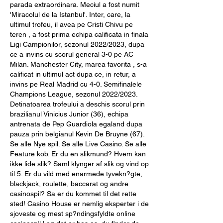
parada extraordinara. Meciul a fost numit 
'Miracolul de la Istanbul'. Inter, care, la 
ultimul trofeu, il avea pe Cristi Chivu pe 
teren , a fost prima echipa calificata in finala 
Ligi Campionilor, sezonul 2022/2023, dupa 
ce a invins cu scorul general 3-0 pe AC 
Milan. Manchester City, marea favorita , s-a 
calificat in ultimul act dupa ce, in retur, a 
invins pe Real Madrid cu 4-0. Semifinalele 
Champions League, sezonul 2022/2023. 
Detinatoarea trofeului a deschis scorul prin 
brazilianul Vinicius Junior (36), echipa 
antrenata de Pep Guardiola egaland dupa 
pauza prin belgianul Kevin De Bruyne (67). 
Se alle Nye spil. Se alle Live Casino. Se alle 
Feature kob. Er du en slikmund? Hvem kan 
ikke lide slik? Saml klynger af slik og vind op 
til 5. Er du vild med enarmede tyvekn?gte, 
blackjack, roulette, baccarat og andre 
casinospil? Sa er du kommet til det rette 
sted! Casino House er nemlig eksperter i de 
sjoveste og mest sp?ndingsfyldte online 