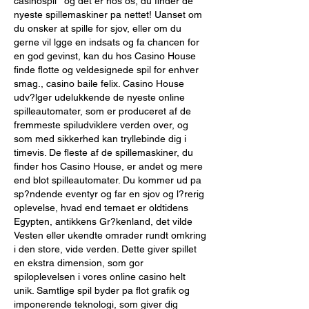
casinospil ' og det er hos os, du finder de 
nyeste spillemaskiner pa nettet! Uanset om 
du onsker at spille for sjov, eller om du 
gerne vil lgge en indsats og fa chancen for 
en god gevinst, kan du hos Casino House 
finde flotte og veldesignede spil for enhver 
smag., casino baile felix. Casino House 
udv?lger udelukkende de nyeste online 
spilleautomater, som er produceret af de 
fremmeste spiludviklere verden over, og 
som med sikkerhed kan tryllebinde dig i 
timevis. De fleste af de spillemaskiner, du 
finder hos Casino House, er andet og mere 
end blot spilleautomater. Du kommer ud pa 
sp?ndende eventyr og far en sjov og l?rerig 
oplevelse, hvad end temaet er oldtidens 
Egypten, antikkens Gr?kenland, det vilde 
Vesten eller ukendte omrader rundt omkring 
i den store, vide verden. Dette giver spillet 
en ekstra dimension, som gor 
spiloplevelsen i vores online casino helt 
unik. Samtlige spil byder pa flot grafik og 
imponerende teknologi, som giver dig 