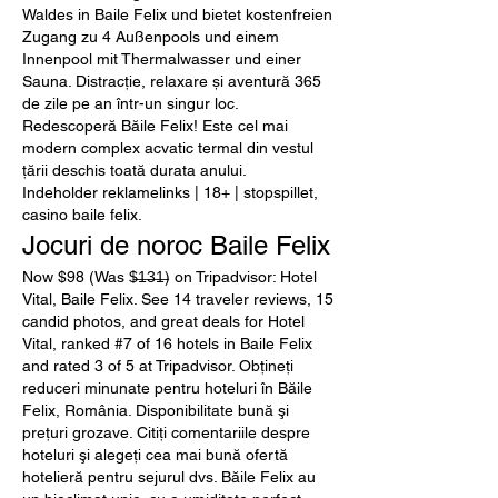
Waldes in Baile Felix und bietet kostenfreien 
Zugang zu 4 Außenpools und einem 
Innenpool mit Thermalwasser und einer 
Sauna. Distracție, relaxare și aventură 365 
de zile pe an într-un singur loc. 
Redescoperă Băile Felix! Este cel mai 
modern complex acvatic termal din vestul 
țării deschis toată durata anului. 
Indeholder reklamelinks | 18+ | stopspillet, 
casino baile felix.
Jocuri de noroc Baile Felix
Now $98 (Was $̶1̶3̶1̶) on Tripadvisor: Hotel 
Vital, Baile Felix. See 14 traveler reviews, 15 
candid photos, and great deals for Hotel 
Vital, ranked #7 of 16 hotels in Baile Felix 
and rated 3 of 5 at Tripadvisor. Obţineţi 
reduceri minunate pentru hoteluri în Băile 
Felix, România. Disponibilitate bună şi 
preţuri grozave. Citiţi comentariile despre 
hoteluri şi alegeţi cea mai bună ofertă 
hotelieră pentru sejurul dvs. Băile Felix au 