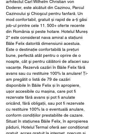
arhitectul Carl Wilhelm Christian von 
Doderer, este alcătuit din Cazinou, Parcul 
Cazinoului şi Chioşcul pentru fanfară. Un 
mod confortabil, gratuit și rapid de a-ți găsi 
job-ul printre cele 11. 500+ oferte recente 
din România și peste hotare. Hotelul Mureș 
2* este considerat nava amiral a staţiunii 
Băle Felix datorită dimensiunii acestuia. 
Este o destinaţie confortabilă la prețuri 
bune, perfectă atât pentru o oprire de o 
noapte, cât şi pentru călătorii de afaceri sau 
vacanţe. Rezervă cazări în Băile Felix fără 
avans sau cu restituire 100% la anulare! Ți-
am pregătit o listă de 79 de cazări 
disponibile în Băile Felix și în apropiere, 
ușor accesibile cu mașina, care pot fi 
rezervate fără avans și pot fi anulate 
oricând, fără obligații, sau pot fi rezervate 
cu restituire 100% la o eventuală anulare, 
conform condițiilor prestabilite de cazare. 
Situat în staţiunea Băile Felix, în apropierea 
pădurii, Hotelul Termal oferă aer condiționat 
gratuit, acces gratuit la internet, precum și 