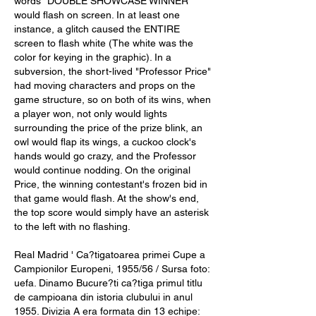
words "DOUBLE SHOWCASE WINNER" 
would flash on screen. In at least one 
instance, a glitch caused the ENTIRE 
screen to flash white (The white was the 
color for keying in the graphic). In a 
subversion, the short-lived "Professor Price" 
had moving characters and props on the 
game structure, so on both of its wins, when 
a player won, not only would lights 
surrounding the price of the prize blink, an 
owl would flap its wings, a cuckoo clock's 
hands would go crazy, and the Professor 
would continue nodding. On the original 
Price, the winning contestant's frozen bid in 
that game would flash. At the show's end, 
the top score would simply have an asterisk 
to the left with no flashing.
Real Madrid ' Ca?tigatoarea primei Cupe a 
Campionilor Europeni, 1955/56 / Sursa foto: 
uefa. Dinamo Bucure?ti ca?tiga primul titlu 
de campioana din istoria clubului in anul 
1955. Divizia A era formata din 13 echipe: 