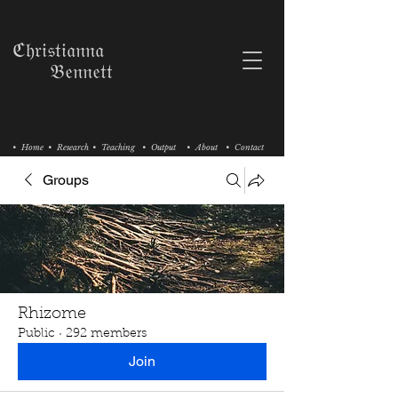
ℭ𝔥𝔯𝔦𝔰𝔱𝔦𝔞𝔫𝔫𝔞
𝔅𝔢𝔫𝔫𝔢𝔱𝔱
• Home
• Research
• Teaching
• Output
• About
• Contact
Groups
Rhizome
Public
·
292 members
Join