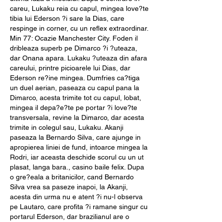
careu, Lukaku reia cu capul, mingea love?te 
tibia lui Ederson ?i sare la Dias, care 
respinge in corner, cu un reflex extraordinar. 
Min 77: Ocazie Manchester City. Foden il 
dribleaza superb pe Dimarco ?i ?uteaza, 
dar Onana apara. Lukaku ?uteaza din afara 
careului, printre picioarele lui Dias, dar 
Ederson re?ine mingea. Dumfries ca?tiga 
un duel aerian, paseaza cu capul pana la 
Dimarco, acesta trimite tot cu capul, lobat, 
mingea il depa?e?te pe portar ?i love?te 
transversala, revine la Dimarco, dar acesta 
trimite in colegul sau, Lukaku. Akanji 
paseaza la Bernardo Silva, care ajunge in 
apropierea liniei de fund, intoarce mingea la 
Rodri, iar aceasta deschide scorul cu un ut 
plasat, langa bara., casino baile felix. Dupa 
o gre?eala a britanicilor, cand Bernardo 
Silva vrea sa paseze inapoi, la Akanji, 
acesta din urma nu e atent ?i nu-l observa 
pe Lautaro, care profita ?i ramane singur cu 
portarul Ederson, dar brazilianul are o 