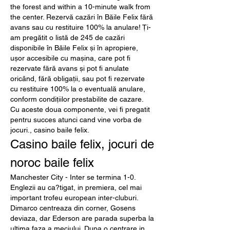
the forest and within a 10-minute walk from 
the center. Rezervă cazări în Băile Felix fără 
avans sau cu restituire 100% la anulare! Ți-
am pregătit o listă de 245 de cazări 
disponibile în Băile Felix și în apropiere, 
ușor accesibile cu mașina, care pot fi 
rezervate fără avans și pot fi anulate 
oricând, fără obligații, sau pot fi rezervate 
cu restituire 100% la o eventuală anulare, 
conform condițiilor prestabilite de cazare.  
Cu aceste doua componente, vei fi pregatit 
pentru succes atunci cand vine vorba de 
jocuri., casino baile felix.
Casino baile felix, jocuri de 
noroc baile felix
Manchester City - Inter se termina 1-0. 
Englezii au ca?tigat, in premiera, cel mai 
important trofeu european inter-cluburi. 
Dimarco centreaza din corner, Gosens 
deviaza, dar Ederson are parada superba la 
ultima faza a meciului. Dupa o centrare in 