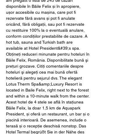
am pregătit o listă de 245 de cazări 
disponibile în Băile Felix și în apropiere, 
ușor accesibile cu mașina, care pot fi 
rezervate fără avans și pot fi anulate 
oricând, fără obligații, sau pot fi rezervate 
cu restituire 100% la o eventuală anulare, 
conform condițiilor prestabilite de cazare. A 
hot tub, sauna and Turkish bath are 
available at Hotel President&#39;s spa. 
Obţineţi reduceri minunate pentru hoteluri în 
Băile Felix, România. Disponibilitate bună şi 
preţuri grozave. Citiţi comentariile despre 
hoteluri şi alegeţi cea mai bună ofertă 
hotelieră pentru sejurul dvs. The elegant 
Lotus Therm Spa&amp;Luxury Resort is 
located in Baile Felix, right next to the forest 
and within a 10-minute walk from the center. 
Acest hotel de 4 stele se află în stațiunea 
Băile Felix, la doar 1,5 km de Aquapark 
President, și oferă un restaurant, un bar și o 
piscină interioară. De asemenea, include o 
terasă și o recepție deschisă nonstop. Das 
Hotel Termal begrüßt Sie in der Nähe des 