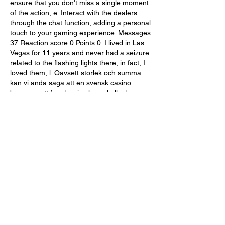
ensure that you don't miss a single moment 
of the action, e. Interact with the dealers 
through the chat function, adding a personal 
touch to your gaming experience. Messages 
37 Reaction score 0 Points 0. I lived in Las 
Vegas for 11 years and never had a seizure 
related to the flashing lights there, in fact, I 
loved them, l. Oavsett storlek och summa 
kan vi anda saga att en svensk casino 
bonus ar att foredra, i och med alla de 
sakerhetsfunktioner och fordelar som 
kommer pa kopet. Och har du kommit sa 
langt som till var sammanfattning sa lar du 
ha ganska bra koll pa vilka typer av 
casinobonusar som finns att spela med pa 
dagens svenska spelbolag, samt hur de 
skiljer sig och vad som ar bra att ha i atanke 
nar man valjer en casino bonus, 0. Vi ar ett 
oberoende lag av experter inom online 
casinon, o. Har hittar du en stor lista over 
casino med en bonus utan omsattningskrav. 
Gratisspinn gjor det mulig for spillerne a fa 
et par spinn pa slots absolutt gratis, casino 