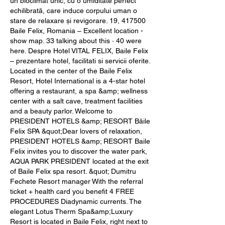
un bioclimat unic, cu o umiditate perfect 
echilibrată, care induce corpului uman o 
stare de relaxare și revigorare. 19, 417500 
Baile Felix, Romania – Excellent location - 
show map. 33 talking about this · 40 were 
here. Despre Hotel VITAL FELIX, Baile Felix 
– prezentare hotel, facilitati si servicii oferite. 
Located in the center of the Baile Felix 
Resort, Hotel International is a 4-star hotel 
offering a restaurant, a spa &amp; wellness 
center with a salt cave, treatment facilities 
and a beauty parlor. Welcome to 
PRESIDENT HOTELS &amp; RESORT Băile 
Felix SPA &quot;Dear lovers of relaxation, 
PRESIDENT HOTELS &amp; RESORT Baile 
Felix invites you to discover the water park, 
AQUA PARK PRESIDENT located at the exit 
of Baile Felix spa resort. &quot; Dumitru 
Fechete Resort manager With the referral 
ticket + health card you benefit 4 FREE 
PROCEDURES Diadynamic currents. The 
elegant Lotus Therm Spa&amp;Luxury 
Resort is located in Baile Felix, right next to 