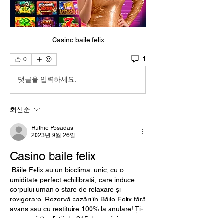
Casino baile felix
1
0
댓글을 입력하세요.
최신순
Ruthie Posadas
2023년 9월 26일
Casino baile felix
 Băile Felix au un bioclimat unic, cu o 
umiditate perfect echilibrată, care induce 
corpului uman o stare de relaxare și 
revigorare. Rezervă cazări în Băile Felix fără 
avans sau cu restituire 100% la anulare! Ți-