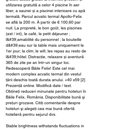
utilizarea gratuită a celor 4 piscine în aer 
liber, a saunei și a piscinei interioare cu apă 
termală. Parcul acvatic termal Apollo-Felix 
se află la 200 m. À partir de € 100,60 par 
nuit. La propreté, le bon goût, les piscines 
(ext / int), le café, le petit déjeuner ; 
l&#39;amabilité du personnel ; la bouteille 
d&#39;eau sur la table mais uniquement le 
1er jour; la clim; le wifi; les repas au resto de 
l&#39;hôtel. Distracție, relaxare și aventură 
365 de zile pe an într-un singur loc. 
Redescoperă Băile Felix! Este cel mai 
modern complex acvatic termal din vestul 
țării deschis toată durata anului. +40 x59 [2] 
Prezență online. Modifică date / text. 
Obţineţi reduceri minunate pentru hoteluri în 
Băile Felix, România. Disponibilitate bună şi 
preţuri grozave. Citiţi comentariile despre 
hoteluri şi alegeţi cea mai bună ofertă 
hotelieră pentru sejurul dvs. 
Stable brightness withstands fluctuations in 