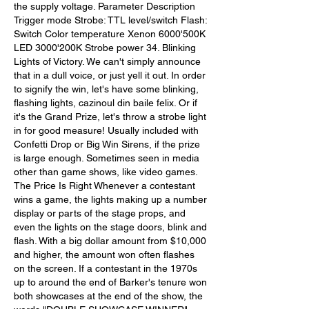
the supply voltage. Parameter Description 
Trigger mode Strobe: TTL level/switch Flash: 
Switch Color temperature Xenon 6000'500K 
LED 3000'200K Strobe power 34. Blinking 
Lights of Victory. We can't simply announce 
that in a dull voice, or just yell it out. In order 
to signify the win, let's have some blinking, 
flashing lights, cazinoul din baile felix. Or if 
it's the Grand Prize, let's throw a strobe light 
in for good measure! Usually included with 
Confetti Drop or Big Win Sirens, if the prize 
is large enough. Sometimes seen in media 
other than game shows, like video games. 
The Price Is Right Whenever a contestant 
wins a game, the lights making up a number 
display or parts of the stage props, and 
even the lights on the stage doors, blink and 
flash. With a big dollar amount from $10,000 
and higher, the amount won often flashes 
on the screen. If a contestant in the 1970s 
up to around the end of Barker's tenure won 
both showcases at the end of the show, the 