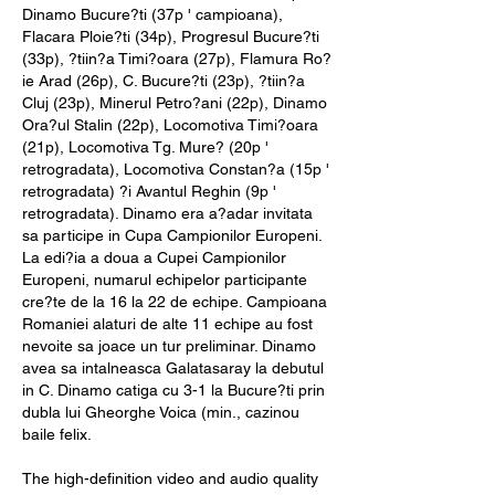
Dinamo Bucure?ti (37p ' campioana), 
Flacara Ploie?ti (34p), Progresul Bucure?ti 
(33p), ?tiin?a Timi?oara (27p), Flamura Ro?
ie Arad (26p), C. Bucure?ti (23p), ?tiin?a 
Cluj (23p), Minerul Petro?ani (22p), Dinamo 
Ora?ul Stalin (22p), Locomotiva Timi?oara 
(21p), Locomotiva Tg. Mure? (20p ' 
retrogradata), Locomotiva Constan?a (15p ' 
retrogradata) ?i Avantul Reghin (9p ' 
retrogradata). Dinamo era a?adar invitata 
sa participe in Cupa Campionilor Europeni. 
La edi?ia a doua a Cupei Campionilor 
Europeni, numarul echipelor participante 
cre?te de la 16 la 22 de echipe. Campioana 
Romaniei alaturi de alte 11 echipe au fost 
nevoite sa joace un tur preliminar. Dinamo 
avea sa intalneasca Galatasaray la debutul 
in C. Dinamo catiga cu 3-1 la Bucure?ti prin 
dubla lui Gheorghe Voica (min., cazinou 
baile felix.
The high-definition video and audio quality 