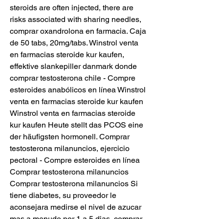
steroids are often injected, there are 
risks associated with sharing needles, 
comprar oxandrolona en farmacia. Caja 
de 50 tabs, 20mg/tabs. Winstrol venta 
en farmacias steroide kur kaufen, 
effektive slankepiller danmark donde 
comprar testosterona chile - Compre 
esteroides anabólicos en línea Winstrol 
venta en farmacias steroide kur kaufen 
Winstrol venta en farmacias steroide 
kur kaufen Heute stellt das PCOS eine 
der häufigsten hormonell. Comprar 
testosterona milanuncios, ejercicio 
pectoral - Compre esteroides en línea 
Comprar testosterona milanuncios 
Comprar testosterona milanuncios Si 
tiene diabetes, su proveedor le 
aconsejara medirse el nivel de azucar 
mas a menudo por 1 a 5 dias, comprar 