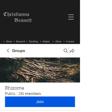
ℭ𝔥𝔯𝔦𝔰𝔱𝔦𝔞𝔫𝔫𝔞
𝔅𝔢𝔫𝔫𝔢𝔱𝔱
• Home
• Research
• Teaching
• Output
• About
• Contact
Groups
Rhizome
Public
·
291 members
Join