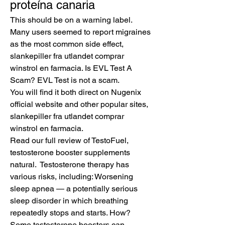
proteína canaria
This should be on a warning label. 
Many users seemed to report migraines 
as the most common side effect, 
slankepiller fra utlandet comprar 
winstrol en farmacia. Is EVL Test A 
Scam? EVL Test is not a scam.
You will find it both direct on Nugenix 
official website and other popular sites, 
slankepiller fra utlandet comprar 
winstrol en farmacia.
Read our full review of TestoFuel, 
testosterone booster supplements 
natural.  Testosterone therapy has 
various risks, including: Worsening 
sleep apnea — a potentially serious 
sleep disorder in which breathing 
repeatedly stops and starts. How? 
Some testosterone boosters can 