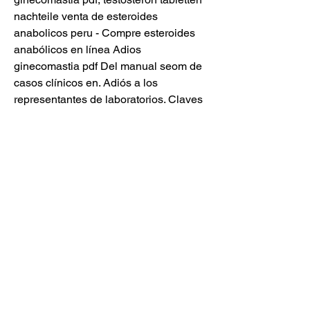
nachteile venta de esteroides 
anabolicos peru - Compre esteroides 
anabólicos en línea Adios 
ginecomastia pdf Del manual seom de 
casos clínicos en. Adiós a los 
representantes de laboratorios. Claves 
para decir adiós a la flacidez de los 
brazos. Otro de los usos que se le 
pueden atribuir a la Oxandrolona es 
que ayuda a disminuir la pérdida de 
masa muscular magra, cuando esto es 
causado por medicamentos con 
esteroides, o para recudir el dolor en 
los huesos de las personas que 
padecen de osteoporosis, adios 
ginecomastia pdf. .
Slankepiller fra utlandet comprar 
winstrol en farmacia, ordenar 