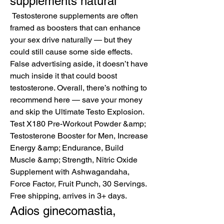
supplements natural
 Testosterone supplements are often 
framed as boosters that can enhance 
your sex drive naturally — but they 
could still cause some side effects. 
False advertising aside, it doesn’t have 
much inside it that could boost 
testosterone. Overall, there’s nothing to 
recommend here — save your money 
and skip the Ultimate Testo Explosion. 
Test X180 Pre-Workout Powder &amp; 
Testosterone Booster for Men, Increase 
Energy &amp; Endurance, Build 
Muscle &amp; Strength, Nitric Oxide 
Supplement with Ashwagandaha, 
Force Factor, Fruit Punch, 30 Servings. 
Free shipping, arrives in 3+ days. 
Adios ginecomastia, 