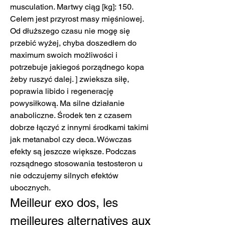
musculation. Martwy ciąg [kg]: 150. 
Celem jest przyrost masy mięśniowej. 
Od dłuższego czasu nie mogę się 
przebić wyżej, chyba doszedłem do 
maximum swoich możliwości i 
potrzebuje jakiegoś porządnego kopa 
żeby ruszyć dalej. ] zwieksza siłę, 
poprawia libido i regenerację 
powysiłkową. Ma silne działanie 
anaboliczne. Środek ten z czasem 
dobrze łączyć z innymi środkami takimi 
jak metanabol czy deca. Wówczas 
efekty są jeszcze większe. Podczas 
rozsądnego stosowania testosteron u 
nie odczujemy silnych efektów 
ubocznych. 
Meilleur exo dos, les 
meilleures alternatives aux 