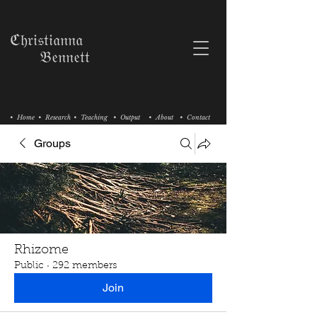
ℭ𝔥𝔯𝔦𝔰𝔱𝔦𝔞𝔫𝔫𝔞
𝔅𝔢𝔫𝔫𝔢𝔱𝔱
• Home
• Research
• Teaching
• Output
• About
• Contact
Groups
Rhizome
Public
·
292 members
Join