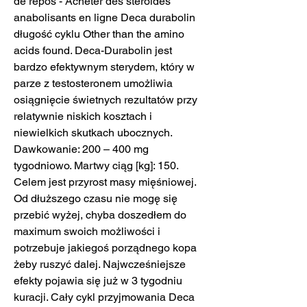
de repos - Acheter des stéroïdes 
anabolisants en ligne Deca durabolin 
długość cyklu Other than the amino 
acids found. Deca-Durabolin jest 
bardzo efektywnym sterydem, który w 
parze z testosteronem umożliwia 
osiągnięcie świetnych rezultatów przy 
relatywnie niskich kosztach i 
niewielkich skutkach ubocznych. 
Dawkowanie: 200 – 400 mg 
tygodniowo. Martwy ciąg [kg]: 150. 
Celem jest przyrost masy mięśniowej. 
Od dłuższego czasu nie mogę się 
przebić wyżej, chyba doszedłem do 
maximum swoich możliwości i 
potrzebuje jakiegoś porządnego kopa 
żeby ruszyć dalej. Najwcześniejsze 
efekty pojawia się już w 3 tygodniu 
kuracji. Cały cykl przyjmowania Deca 