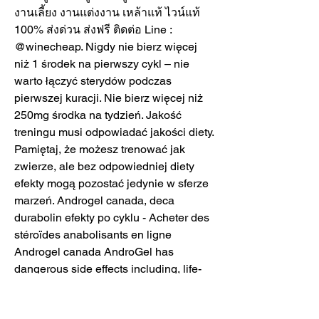
งานเลี้ยง งานแต่งงาน เหล้าแท้ ไวน์แท้ 
100% ส่งด่วน ส่งฟรี ติดต่อ Line : 
@winecheap. Nigdy nie bierz więcej 
niż 1 środek na pierwszy cykl – nie 
warto łączyć sterydów podczas 
pierwszej kuracji. Nie bierz więcej niż 
250mg środka na tydzień. Jakość 
treningu musi odpowiadać jakości diety. 
Pamiętaj, że możesz trenować jak 
zwierze, ale bez odpowiedniej diety 
efekty mogą pozostać jedynie w sferze 
marzeń. Androgel canada, deca 
durabolin efekty po cyklu - Acheter des 
stéroïdes anabolisants en ligne 
Androgel canada AndroGel has 
dangerous side effects including, life-
threatening cardiac events, strokes, 
thrombosis, death and other. 