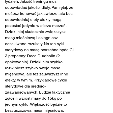
tydzień. Jakość treningu musi 
odpowiadać jakości diety. Pamiętaj, że 
możesz trenować jak zwierze, ale bez 
odpowiedniej diety efekty mogą 
pozostać jedynie w sferze marzeń. 
Dzięki niej skutecznie zwiększysz 
masę mięśniową i osiągniesz 
oczekiwane rezultaty. Na ten cykl 
sterydowy na masę potrzebne będą Ci 
3 preparaty: Deca Durabolin (2 
opakowania). Dzięki nim szybko 
rozwiniesz szybko swoją masę 
mięśniową, ale też zauważysz inne 
efekty, w tym m. Przykładowe cykle 
sterydowe dla średnio-
zaawansowanych. Ludzie faktycznie 
zgłosili wzrost masy do 15kg po 
jednym cyklu. Większość będzie to 
beztłuszczowa masa mięśniowa. 