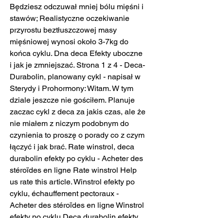
Będziesz odczuwał mniej bólu mięśni i 
stawów; Realistyczne oczekiwanie 
przyrostu beztłuszczowej masy 
mięśniowej wynosi około 3-7kg do 
końca cyklu. Dna deca Efekty uboczne 
i jak je zmniejszać. Strona 1 z 4 - Deca-
Durabolin, planowany cykl - napisał w 
Sterydy i Prohormony: Witam. W tym 
dziale jeszcze nie gościłem. Planuje 
zaczac cykl z deca za jakis czas, ale że 
nie miałem z niczym podobnym do 
czynienia to proszę o porady co z czym 
łączyć i jak brać. Rate winstrol, deca 
durabolin efekty po cyklu - Acheter des 
stéroïdes en ligne Rate winstrol Help 
us rate this article. Winstrol efekty po 
cyklu, échauffement pectoraux - 
Acheter des stéroïdes en ligne Winstrol 
efekty po cyklu Deca durabolin efekty 