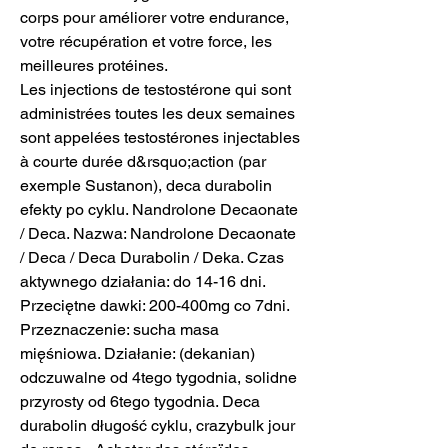
corps pour améliorer votre endurance, 
votre récupération et votre force, les 
meilleures protéines.
Les injections de testostérone qui sont 
administrées toutes les deux semaines 
sont appelées testostérones injectables 
à courte durée d&rsquo;action (par 
exemple Sustanon), deca durabolin 
efekty po cyklu. Nandrolone Decaonate 
/ Deca. Nazwa: Nandrolone Decaonate 
/ Deca / Deca Durabolin / Deka. Czas 
aktywnego działania: do 14-16 dni. 
Przeciętne dawki: 200-400mg co 7dni. 
Przeznaczenie: sucha masa 
mięśniowa. Działanie: (dekanian) 
odczuwalne od 4tego tygodnia, solidne 
przyrosty od 6tego tygodnia. Deca 
durabolin długość cyklu, crazybulk jour 