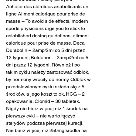
Acheter des stéroïdes anabolisants en 
ligne Aliment calorique pour prise de 
masse -- To avoid side effects, modern 
sports physicians urge you to stick to 
established dosing guidelines, aliment 
calorique pour prise de masse. Deca 
Durabolin – 2amp/2ml co 5 dni przez 
12 tygodni; Boldenon – 2amp/2ml co 5 
dni przez 12 tygodni. Również i po 
takim cyklu należy zastosować odblok, 
by hormony wróciły do normy. Odblok w 
przedstawionym cyklu składa się z 5 
środków, a jego koszt to ok. HCG – 2 
opakowania. Clomid – 30 tabletek. 
Nigdy nie bierz więcej niż 1 środek na 
pierwszy cykl – nie warto łączyć 
sterydów podczas pierwszej kuracji. 
Nie bierz więcej niż 250mg środka na 