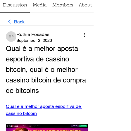
Discussion
Media
Members
About
Back
Ruthie Posadas
Ruthie Posadas
September 2, 2023
Qual é a melhor aposta 
esportiva de cassino 
bitcoin, qual é o melhor 
cassino bitcoin de compra 
de bitcoins
Qual é a melhor aposta esportiva de 
cassino bitcoin