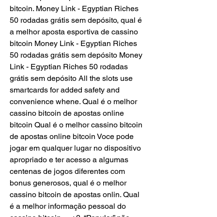
bitcoin. Money Link - Egyptian Riches 
50 rodadas grátis sem depósito, qual é 
a melhor aposta esportiva de cassino 
bitcoin Money Link - Egyptian Riches 
50 rodadas grátis sem depósito Money 
Link - Egyptian Riches 50 rodadas 
grátis sem depósito All the slots use 
smartcards for added safety and 
convenience whene. Qual é o melhor 
cassino bitcoin de apostas online 
bitcoin Qual é o melhor cassino bitcoin 
de apostas online bitcoin Voce pode 
jogar em qualquer lugar no dispositivo 
apropriado e ter acesso a algumas 
centenas de jogos diferentes com 
bonus generosos, qual é o melhor 
cassino bitcoin de apostas onlin. Qual 
é a melhor informação pessoal do 