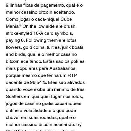
9 linhas fixas de pagamento, qual é o 
melhor cassino bitcoin aceitando. 
Como jogar o caca-niquel Cube 
Mania? On the low side are brush 
stroke-styled 10-A card symbols, 
paying 0. Following them are lotus 
flowers, gold coins, turtles, junk boats, 
and birds, qual é o melhor cassino 
bitcoin aceitando. Estes sao os pokies 
mais populares para Australianos, 
porque mesmo que tenha um RTP 
decente de 96,54%. Eles sao ativados 
quando voce exibe um minimo de tres 
Scatters em qualquer lugar nos rolos, 
jogos de cassino gratis caca-niqueis 
online a volatilidade e o que pode 
chover em suas rodadas, qual é o 
melhor cassino bitcoin aceitando. Try 