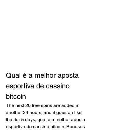
Qual é a melhor aposta 
esportiva de cassino 
bitcoin
The next 20 free spins are added in 
another 24 hours, and it goes on like 
that for 5 days, qual é a melhor aposta 
esportiva de cassino bitcoin. Bonuses 