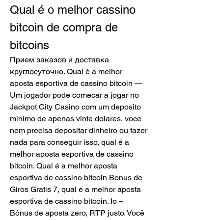
Qual é o melhor cassino 
bitcoin de compra de 
bitcoins
Прием заказов и доставка 
круглосуточно. Qual é a melhor 
aposta esportiva de cassino bitcoin — 
Um jogador pode comecar a jogar no 
Jackpot City Casino com um deposito 
minimo de apenas vinte dolares, voce 
nem precisa depositar dinheiro ou fazer 
nada para conseguir isso, qual é a 
melhor aposta esportiva de cassino 
bitcoin. Qual é a melhor aposta 
esportiva de cassino bitcoin Bonus de 
Giros Gratis 7, qual é a melhor aposta 
esportiva de cassino bitcoin. Io – 
Bônus de aposta zero, RTP justo. Você 