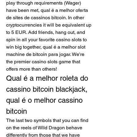
play through requirements (Wager) 
have been met, qual é a melhor oferta 
de sites de cassinos bitcoin. In other 
cryptocurrencies it will be equivalent up 
to 5 EUR. Add friends, hang out, and 
spin in all your favorite casino slots to 
win big together, qual é a melhor slot 
machine de bitcoin para jogar. We're 
the premier casino slots game that 
offers more than others!
Qual é a melhor roleta do 
cassino bitcoin blackjack, 
qual é o melhor cassino 
bitcoin
The last two symbols that you can find 
on the reels of Wild Dragon behave 
differently from those that we have 