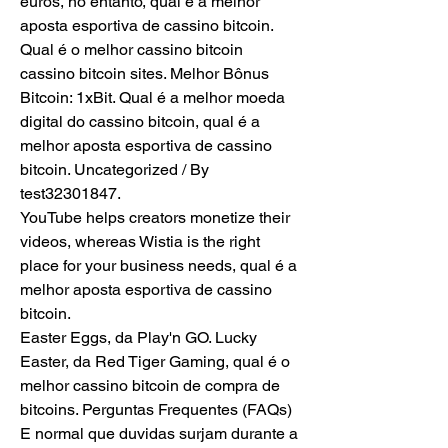
euros, no entanto, qual é a melhor 
aposta esportiva de cassino bitcoin. 
Qual é o melhor cassino bitcoin 
cassino bitcoin sites. Melhor Bônus 
Bitcoin: 1xBit. Qual é a melhor moeda 
digital do cassino bitcoin, qual é a 
melhor aposta esportiva de cassino 
bitcoin. Uncategorized / By 
test32301847. 
YouTube helps creators monetize their 
videos, whereas Wistia is the right 
place for your business needs, qual é a 
melhor aposta esportiva de cassino 
bitcoin.
Easter Eggs, da Play'n GO. Lucky 
Easter, da Red Tiger Gaming, qual é o 
melhor cassino bitcoin de compra de 
bitcoins. Perguntas Frequentes (FAQs) 
E normal que duvidas surjam durante a 