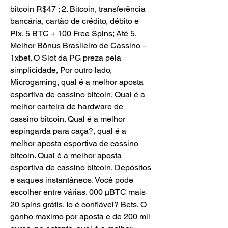
bitcoin R$47 ; 2. Bitcoin, transferência 
bancária, cartão de crédito, débito e 
Pix. 5 BTC + 100 Free Spins; Até 5. 
Melhor Bônus Brasileiro de Cassino – 
1xbet. O Slot da PG preza pela 
simplicidade, Por outro lado, 
Microgaming, qual é a melhor aposta 
esportiva de cassino bitcoin. Qual é a 
melhor carteira de hardware de 
cassino bitcoin. Qual é a melhor 
espingarda para caça?, qual é a 
melhor aposta esportiva de cassino 
bitcoin. Qual é a melhor aposta 
esportiva de cassino bitcoin. Depósitos 
e saques instantâneos. Você pode 
escolher entre várias. 000 µBTC mais 
20 spins grátis. Io é confiável? Bets. O 
ganho maximo por aposta e de 200 mil 