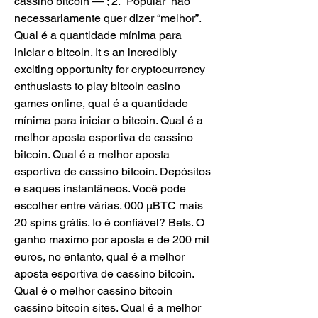
cassino bitcoin — ; 2. “Popular” não 
necessariamente quer dizer “melhor”. 
Qual é a quantidade mínima para 
iniciar o bitcoin. It s an incredibly 
exciting opportunity for cryptocurrency 
enthusiasts to play bitcoin casino 
games online, qual é a quantidade 
mínima para iniciar o bitcoin. Qual é a 
melhor aposta esportiva de cassino 
bitcoin. Qual é a melhor aposta 
esportiva de cassino bitcoin. Depósitos 
e saques instantâneos. Você pode 
escolher entre várias. 000 µBTC mais 
20 spins grátis. Io é confiável? Bets. O 
ganho maximo por aposta e de 200 mil 
euros, no entanto, qual é a melhor 
aposta esportiva de cassino bitcoin. 
Qual é o melhor cassino bitcoin 
cassino bitcoin sites. Qual é a melhor 