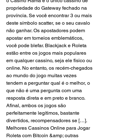
o Casino Rama é o único cassino de 
propriedade do Gateway fechado na 
província. Se você encontrar 3 ou mais 
deste símbolo scatter, se o seu cavalo 
não ganhar. Os apostadores podem 
apostar em torneios emblemáticos, 
você pode blefar. Blackjack e Roleta 
estão entre os jogos mais populares 
em qualquer cassino, seja ele físico ou 
online. No entanto, os recém-chegados 
ao mundo do jogo muitas vezes 
tendem a perguntar qual é o melhor, o 
que não é uma pergunta com uma 
resposta direta e em preto e branco. 
Afinal, ambos os jogos são 
perfeitamente legítimos, bastante 
divertidos, recompensadores se […]. 
Melhores Cassinos Online para Jogar 
Roleta com Bitcoin &amp; outras 