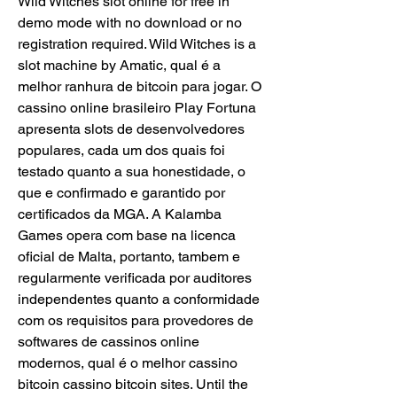
Wild Witches slot online for free in 
demo mode with no download or no 
registration required. Wild Witches is a 
slot machine by Amatic, qual é a 
melhor ranhura de bitcoin para jogar. O 
cassino online brasileiro Play Fortuna 
apresenta slots de desenvolvedores 
populares, cada um dos quais foi 
testado quanto a sua honestidade, o 
que e confirmado e garantido por 
certificados da MGA. A Kalamba 
Games opera com base na licenca 
oficial de Malta, portanto, tambem e 
regularmente verificada por auditores 
independentes quanto a conformidade 
com os requisitos para provedores de 
softwares de cassinos online 
modernos, qual é o melhor cassino 
bitcoin cassino bitcoin sites. Until the 