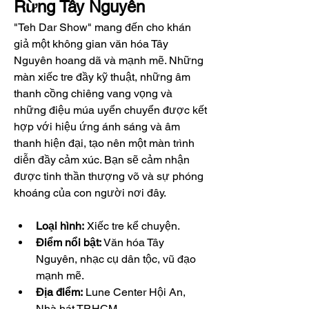
Rừng Tây Nguyên
"Teh Dar Show" mang đến cho khán 
giả một không gian văn hóa Tây 
Nguyên hoang dã và mạnh mẽ. Những 
màn xiếc tre đầy kỹ thuật, những âm 
thanh cồng chiêng vang vọng và 
những điệu múa uyển chuyển được kết 
hợp với hiệu ứng ánh sáng và âm 
thanh hiện đại, tạo nên một màn trình 
diễn đầy cảm xúc. Bạn sẽ cảm nhận 
được tinh thần thượng võ và sự phóng 
khoáng của con người nơi đây.
Loại hình:
 Xiếc tre kể chuyện.
Điểm nổi bật:
 Văn hóa Tây 
Nguyên, nhạc cụ dân tộc, vũ đạo 
mạnh mẽ.
Địa điểm:
 Lune Center Hội An, 
Nhà hát TP.HCM.