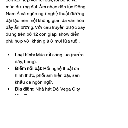
múa đương đại. Âm nhạc dân tộc Đông 
Nam Á và ngôn ngữ nghệ thuật đương 
đại tạo nên một không gian đa văn hóa 
đầy ấn tượng. Với câu truyện được xây 
dựng trên bộ 12 con giáp, show diễn 
phù hợp với khán giả ở mọi lứa tuổi.
Loại hình:
 Múa rối sáng tạo (nước, 
dây, bóng).
Điểm nổi bật:
 Rối nghệ thuật đa 
hình thức, phối âm hiện đại, sân 
khấu đa ngôn ngữ.
Địa điểm:
 Nhà hát Đó, Vega City 
Nha Trang.
8. Ký Ức Hội An (Hội An): 
Dấu Ấn Lịch Sử Qua Tà 
Áo Dài