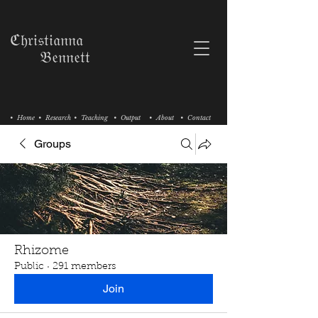
ℭ𝔥𝔯𝔦𝔰𝔱𝔦𝔞𝔫𝔫𝔞
𝔅𝔢𝔫𝔫𝔢𝔱𝔱
• Home
• Research
• Teaching
• Output
• About
• Contact
Groups
Rhizome
Public
·
291 members
Join