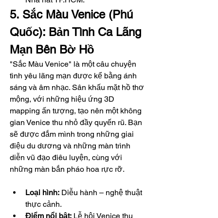
5. Sắc Màu Venice (Phú 
Quốc): Bản Tình Ca Lãng 
Mạn Bên Bờ Hồ
"Sắc Màu Venice" là một câu chuyện 
tình yêu lãng mạn được kể bằng ánh 
sáng và âm nhạc. Sân khấu mặt hồ thơ 
mộng, với những hiệu ứng 3D 
mapping ấn tượng, tạo nên một không 
gian Venice thu nhỏ đầy quyến rũ. Bạn 
sẽ được đắm mình trong những giai 
điệu du dương và những màn trình 
diễn vũ đạo điêu luyện, cùng với 
những màn bắn pháo hoa rực rỡ.
Loại hình:
 Diễu hành – nghệ thuật 
thực cảnh.
Điểm nổi bật:
 Lễ hội Venice thu 