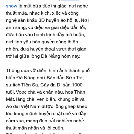
show
 là một bữa tiệc thị giác, nơi nghệ 
thuật múa, nhạc kịch, xiếc và công 
nghệ sân khấu 3D huyền ảo hội tụ. Nơi 
ánh sáng, vũ điệu và giai điệu dẫn lối, 
đưa bạn vào hành trình đầy mê hoặc, 
nơi tình yêu hòa quyện cùng thiên 
nhiên, đưa huyền thoại vượt thời gian 
trở lại giữa lòng Đà Nẵng hôm nay.
Thông qua vở diễn, hình ảnh thành phố 
biển Đà Nẵng như Bán đảo Sơn Trà, 
sự tích Tiên Sa, Cây đa Di sản 1000 
tuổi, Voọc chà vá chân nâu, hoa Thàn 
Mát, làng chài ven biển, khung dệt và 
Áo dài Việt Nam được lồng ghép khéo 
léo trong mạch truyện chặt chẽ và đầy 
cảm xúc, mang đến trải nghiệm nghệ 
thuật mãn nhãn và lôi cuốn.