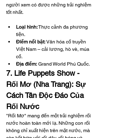
người xem có được những trải nghiệm 
tốt nhất.
Loại hình:
 Thực cảnh đa phương 
tiện.
Điểm nổi bật:
 Văn hóa cổ truyền 
Việt Nam – cải lương, hò vè, múa 
cổ.
Địa điểm:
 Grand World Phú Quốc.
7. Life Puppets Show - 
Rối Mơ (Nha Trang): Sự 
Cách Tân Độc Đáo Của 
Rối Nước
"Rối Mơ" mang đến một trải nghiệm rối 
nước hoàn toàn mới lạ. Những con rối 
không chỉ xuất hiện trên mặt nước, mà 
còn kết hợp với rối dây, rối bóng và 