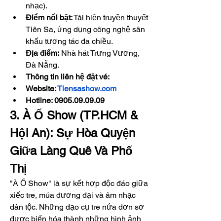
nhạc).
Điểm nổi bật:
 Tái hiện truyền thuyết 
Tiên Sa, ứng dụng công nghệ sân 
khấu tương tác đa chiều.
Địa điểm:
 Nhà hát Trưng Vương, 
Đà Nẵng.
Thông tin liên hệ đặt vé: 
Website: 
Tiensashow.com
Hotline: 0905.09.09.09
3. À Ố Show (TP.HCM & 
Hội An): Sự Hòa Quyện 
Giữa Làng Quê Và Phố 
Thị
"À Ố Show" là sự kết hợp độc đáo giữa 
xiếc tre, múa đương đại và âm nhạc 
dân tộc. Những đạo cụ tre nứa đơn sơ 
được biến hóa thành những hình ảnh 