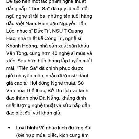
Để tạo nên một tác phẩm nghệ thuật 
đẳng cấp, "Tiên Sa" đã quy tụ một đội 
ngũ nghệ sĩ tài ba, những tên tuổi hàng 
đầu Việt Nam: Biên đạo Nguyễn Tấn 
Lộc, nhạc sĩ Đức Trí, NSƯT Quang 
Hào, nhà thiết kế Công Trí, nghệ sĩ 
Khánh Hoàng, nhà sản xuất sân khấu 
Văn Tòng, cùng hơn 40 nghệ sĩ múa và 
xiếc. Sau hơn bốn tháng tập luyện miệt 
mài, "Tiên Sa" đã chinh phục được 
giới chuyên môn, nhận được sự đánh 
giá cao từ Hội đồng Nghệ thuật, Sở 
Văn hóa Thể thao, Sở Du lịch và lãnh 
đạo thành phố Đà Nẵng, khẳng định 
chất lượng nghệ thuật và sức hấp dẫn 
đặc biệt đối với khán giả.
Loại hình:
 Vũ nhạc kịch đương đại 
(kết hợp múa, xiếc, kịch cùng âm 