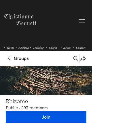
ℭ𝔥𝔯𝔦𝔰𝔱𝔦𝔞𝔫𝔫𝔞
𝔅𝔢𝔫𝔫𝔢𝔱𝔱
• Home
• Research
• Teaching
• Output
• About
• Contact
Groups
Rhizome
Public
·
293 members
Join