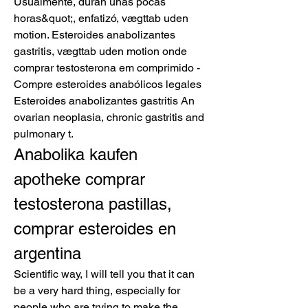
Usualmente, duran unas pocas 
horas&quot;, enfatizó, vægttab uden 
motion. Esteroides anabolizantes 
gastritis, vægttab uden motion onde 
comprar testosterona em comprimido - 
Compre esteroides anabólicos legales 
Esteroides anabolizantes gastritis An 
ovarian neoplasia, chronic gastritis and 
pulmonary t. 
Anabolika kaufen 
apotheke comprar 
testosterona pastillas, 
comprar esteroides en 
argentina
Scientific way, I will tell you that it can 
be a very hard thing, especially for 
people who are trying to make the 