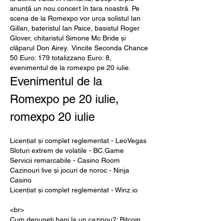
anunță un nou concert în țara noastră. Pe 
scena de la Romexpo vor urca solistul Ian 
Gillan, bateristul Ian Paice, basistul Roger 
Glover, chitaristul Simone Mc Bride și 
clăparul Don Airey.  Vincite Seconda Chance 
50 Euro: 179 totalizzano Euro: 8, 
evenimentul de la romexpo pe 20 iulie.
Evenimentul de la 
Romexpo pe 20 iulie, 
romexpo 20 iulie
Licențiat și complet reglementat - LeoVegas
Sloturi extrem de volatile - BC.Game
Servicii remarcabile - Casino Room
Cazinouri live și jocuri de noroc - Ninja 
Casino
Licențiat și complet reglementat - Winz.io
<br>
Cum depuneți bani la un cazinou?: Bitcoin, 