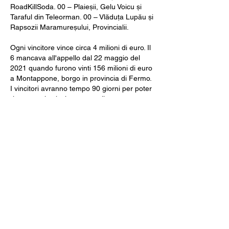
RoadKillSoda. 00 – Plaieșii, Gelu Voicu și 
Taraful din Teleorman. 00 – Vlăduța Lupău și 
Rapsozii Maramureșului, Provincialii. 
Ogni vincitore vince circa 4 milioni di euro. Il 
6 mancava all'appello dal 22 maggio del 
2021 quando furono vinti 156 milioni di euro 
a Montappone, borgo in provincia di Fermo. 
I vincitori avranno tempo 90 giorni per poter 
riscuotere la vincita, mentre il pagamento 
sara accreditato al 91o giorno dalla 
pubblicazione del Bollettino Ufficiale. Il 
premio e stato assegnato dopo quasi due 
anni: l'ultimo '6' al Superenalotto risale infatti 
al 22 maggio 2021, quando furono vinti 156 
milioni di euro a Montappone, in provincia di 
Fermo. Vale a dire 15 mesi e 11 giorni. Era 
la quarta vincita piu alta nella storia del 
gioco e ammontava a meno della meta de 
ll'attuale primato, che toglie lo scettro di 
jackpot piu alto di sempre ai 209 milioni vinti 
nel 2019 a Lodi. Sul gradino piu basso del 