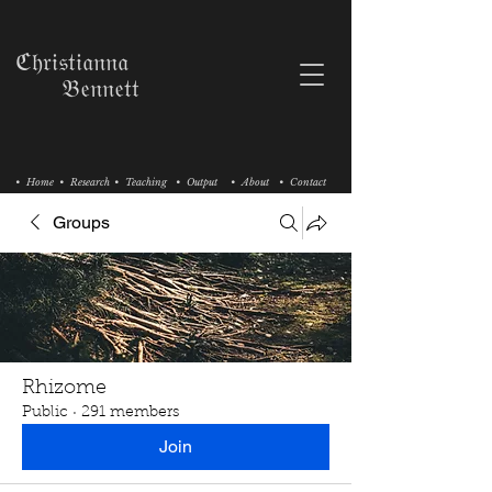
ℭ𝔥𝔯𝔦𝔰𝔱𝔦𝔞𝔫𝔫𝔞
𝔅𝔢𝔫𝔫𝔢𝔱𝔱
• Home
• Research
• Teaching
• Output
• About
• Contact
Groups
Rhizome
Public
·
291 members
Join