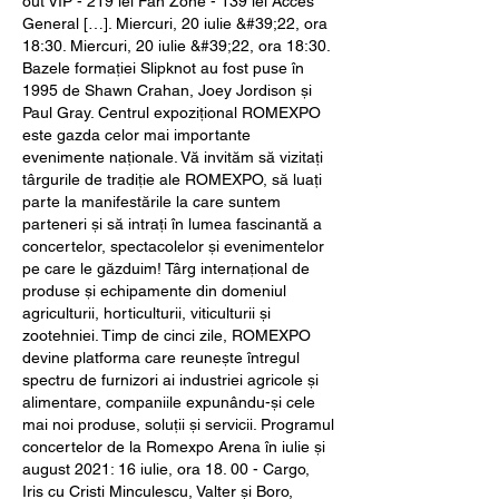
out VIP - 219 lei Fan Zone - 139 lei Acces 
General […]. Miercuri, 20 iulie &#39;22, ora 
18:30. Miercuri, 20 iulie &#39;22, ora 18:30. 
Bazele formației Slipknot au fost puse în 
1995 de Shawn Crahan, Joey Jordison și 
Paul Gray. Centrul expozițional ROMEXPO 
este gazda celor mai importante 
evenimente naționale. Vă invităm să vizitați 
târgurile de tradiție ale ROMEXPO, să luați 
parte la manifestările la care suntem 
parteneri și să intrați în lumea fascinantă a 
concertelor, spectacolelor și evenimentelor 
pe care le găzduim! Târg internațional de 
produse și echipamente din domeniul 
agriculturii, horticulturii, viticulturii și 
zootehniei. Timp de cinci zile, ROMEXPO 
devine platforma care reunește întregul 
spectru de furnizori ai industriei agricole și 
alimentare, companiile expunându-și cele 
mai noi produse, soluţii și servicii. Programul 
concertelor de la Romexpo Arena în iulie și 
august 2021: 16 iulie, ora 18. 00 - Cargo, 
Iris cu Cristi Minculescu, Valter și Boro, 