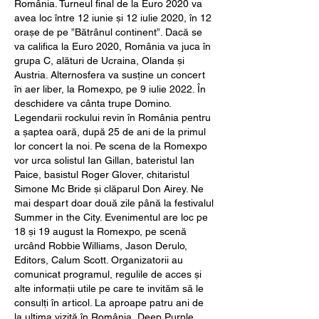
România. Turneul final de la Euro 2020 va 
avea loc între 12 iunie și 12 iulie 2020, în 12 
orașe de pe ”Bătrânul continent”. Dacă se 
va califica la Euro 2020, România va juca în 
grupa C, alături de Ucraina, Olanda și 
Austria. Alternosfera va susține un concert 
în aer liber, la Romexpo, pe 9 iulie 2022. În 
deschidere va cânta trupe Domino. 
Legendarii rockului revin în România pentru 
a șaptea oară, după 25 de ani de la primul 
lor concert la noi. Pe scena de la Romexpo 
vor urca solistul Ian Gillan, bateristul Ian 
Paice, basistul Roger Glover, chitaristul 
Simone Mc Bride și clăparul Don Airey. Ne 
mai despart doar două zile până la festivalul 
Summer in the City. Evenimentul are loc pe 
18 și 19 august la Romexpo, pe scenă 
urcând Robbie Williams, Jason Derulo, 
Editors, Calum Scott. Organizatorii au 
comunicat programul, regulile de acces și 
alte informații utile pe care te invităm să le 
consulți în articol. La aproape patru ani de 
la ultima vizită în România, Deep Purple 