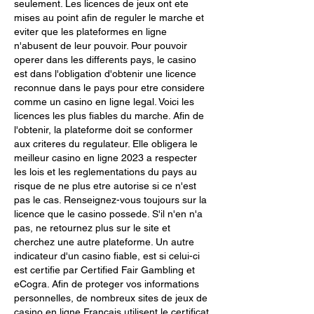
seulement. Les licences de jeux ont ete 
mises au point afin de reguler le marche et 
eviter que les plateformes en ligne 
n'abusent de leur pouvoir. Pour pouvoir 
operer dans les differents pays, le casino 
est dans l'obligation d'obtenir une licence 
reconnue dans le pays pour etre considere 
comme un casino en ligne legal. Voici les 
licences les plus fiables du marche. Afin de 
l'obtenir, la plateforme doit se conformer 
aux criteres du regulateur. Elle obligera le 
meilleur casino en ligne 2023 a respecter 
les lois et les reglementations du pays au 
risque de ne plus etre autorise si ce n'est 
pas le cas. Renseignez-vous toujours sur la 
licence que le casino possede. S'il n'en n'a 
pas, ne retournez plus sur le site et 
cherchez une autre plateforme. Un autre 
indicateur d'un casino fiable, est si celui-ci 
est certifie par Certified Fair Gambling et 
eCogra. Afin de proteger vos informations 
personnelles, de nombreux sites de jeux de 
casino en ligne Francais utilisent le certificat 