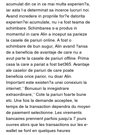
acumulat din ce in ce mai multa experien?a, 
iar asta l-a determinat sa incerce lucruri noi. 
Avand incredere in propriile for?e datorita 
experien?ei acumulate, nu i-a fost teama de 
schimbare. Schimbarea s-a produs in 
momentul in care Alin a inceput sa parieze 
la casele de pariuri online. A fost o 
schimbare de bun augur, Alin avand ?ansa 
de a beneficia de avantaje de care nu a 
avut parte la casele de pariuri offline. Prima 
casa la care a pariat a fost bet365. Avantaje 
ale caselor de pariuri de care poate 
beneficia orice parior, nu doar Alin. 
Important este existen?a unei conexiuni la 
internet; ' Bonusuri la inregistrare 
extraordinare; ' Cote la pariuri foarte bune 
etc. Une fois la demande acceptee, le 
temps de la transaction dependra du moyen 
de paiement selectionne. Les virements 
bancaires prennent parfois jusqu'a 7 jours 
ouvres alors que les transactions sur les e-
wallet se font en quelques heures 