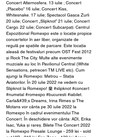
Concert Alternosfera. 13 iulie ; Concert 
„Placebo” 16 iulie; Concert Kiss, 
Whitesnake. 17 iulie; Spectacol Gașca Zurli 
20 iulie; Concert „Slipknot” 21 iulie; Concert 
Cargo. 22 iulie; Concert Subcarpați. Centrul 
Expozițional Romexpo este o locație propice 
concertelor în aer liber, organizate de 
regulă pe spațiile de parcare. Este locația 
aleasă de festivaluri precum OST Fest 2012 
și Rock The City. Multe alte evenimente 
muzciale au loc în Pavilionul Central (White 
Sensations, petreceri TM LIVE etc). Cum 
ajungi la Romexpo: Metrou – Staţia 
Aviatorilor. În 20 iulie 2022 ne vedem cu 
Slipknot la Romexpo! 蘭 #slipknot #concert 
#numetal #romexpo #bucuresti #iabilet. 
Carla&#39;s Dreams, Irina Rimes și The 
Motans vor cânta pe 30 iulie 2022 la 
Romexpo în cadrul evenimentului The 
Concert. În deschidere vor cânta: ADI, Erika 
Isac, Yuka și rareș. Bilete The Concert 2022 
la Romexpo Presale: Lounge - 259 lei - sold 