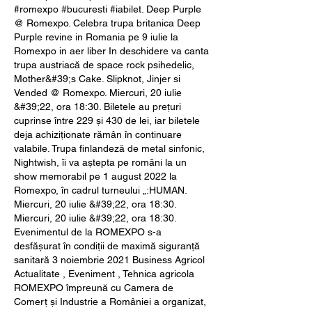
#romexpo #bucuresti #iabilet. Deep Purple 
@ Romexpo. Celebra trupa britanica Deep 
Purple revine in Romania pe 9 iulie la 
Romexpo in aer liber In deschidere va canta 
trupa austriacă de space rock psihedelic, 
Mother&#39;s Cake. Slipknot, Jinjer si 
Vended @ Romexpo. Miercuri, 20 iulie 
&#39;22, ora 18:30. Biletele au prețuri 
cuprinse între 229 și 430 de lei, iar biletele 
deja achiziționate rămân în continuare 
valabile. Trupa finlandeză de metal sinfonic, 
Nightwish, îi va aștepta pe români la un 
show memorabil pe 1 august 2022 la 
Romexpo, în cadrul turneului „:HUMAN. 
Miercuri, 20 iulie &#39;22, ora 18:30. 
Miercuri, 20 iulie &#39;22, ora 18:30. 
Evenimentul de la ROMEXPO s-a 
desfășurat în condiții de maximă siguranță 
sanitară 3 noiembrie 2021 Business Agricol 
Actualitate , Eveniment , Tehnica agricola 
ROMEXPO împreună cu Camera de 
Comerț și Industrie a României a organizat, 