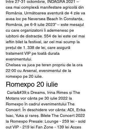
între 27-31 octombrie, INDAGRA 2021 – 
cea mai complexă manifestare agricolă din 
România. Următoarea aventură de 4 zile va 
avea loc pe Neversea Beach în Constanța, 
România, pe 6-9 iulie 2023” – este mesajul 
cu care organizatorii îi ademenesc pe 
iubitorii de distracție. 554 de lei este cel mai 
ieftin bilet la festival, iar cel mai scump la 
prețul de 1. 338 de lei, care asigură 
tratament VIP pe toată durata 
evenimentului. 
Chelsea va juca pe teren propriu de la ora 
22:00 cu Arsenal, evenimentul de la 
romexpo pe 20 iulie.
Romexpo 20 iulie
 Carla&#39;s Dreams, Irina Rimes și The 
Motans vor cânta pe 30 iulie 2022 la 
Romexpo în cadrul evenimentului The 
Concert. În deschidere vor cânta: ADI, Erika 
Isac, Yuka și rareș. Bilete The Concert 2022 
la Romexpo Presale: Lounge - 259 lei - sold 
out VIP - 219 lei Fan Zone - 139 lei Acces 