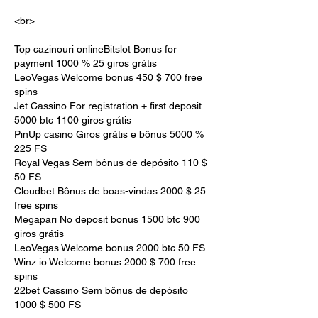
<br>
Top cazinouri onlineBitslot Bonus for 
payment 1000 % 25 giros grátis
LeoVegas Welcome bonus 450 $ 700 free 
spins
Jet Cassino For registration + first deposit 
5000 btc 1100 giros grátis
PinUp casino Giros grátis e bônus 5000 % 
225 FS
Royal Vegas Sem bônus de depósito 110 $ 
50 FS
Cloudbet Bônus de boas-vindas 2000 $ 25 
free spins
Megapari No deposit bonus 1500 btc 900 
giros grátis
LeoVegas Welcome bonus 2000 btc 50 FS
Winz.io Welcome bonus 2000 $ 700 free 
spins
22bet Cassino Sem bônus de depósito 
1000 $ 500 FS