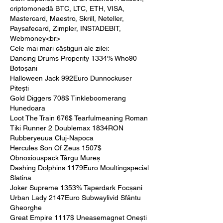
criptomonedă BTC, LTC, ETH, VISA, 
Mastercard, Maestro, Skrill, Neteller, 
Paysafecard, Zimpler, INSTADEBIT, 
Webmoney<br>
Cele mai mari câștiguri ale zilei:
Dancing Drums Properity 1334% Who90 
Botoșani 
Halloween Jack 992Euro Dunnockuser 
Pitești 
Gold Diggers 708$ Tinkleboomerang 
Hunedoara 
Loot The Train 676$ Tearfulmeaning Roman 
Tiki Runner 2 Doublemax 1834RON 
Rubberyeuua Cluj-Napoca 
Hercules Son Of Zeus 1507$ 
Obnoxiouspack Târgu Mureș 
Dashing Dolphins 1179Euro Moultingspecial 
Slatina 
Joker Supreme 1353% Taperdark Focșani 
Urban Lady 2147Euro Subwaylivid Sfântu 
Gheorghe 
Great Empire 1117$ Uneasemagnet Onești 