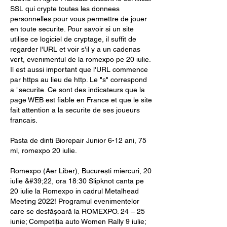
SSL qui crypte toutes les donnees 
personnelles pour vous permettre de jouer 
en toute securite. Pour savoir si un site 
utilise ce logiciel de cryptage, il suffit de 
regarder l'URL et voir s'il y a un cadenas 
vert, evenimentul de la romexpo pe 20 iulie. 
Il est aussi important que l'URL commence 
par https au lieu de http. Le "s" correspond 
a "securite. Ce sont des indicateurs que la 
page WEB est fiable en France et que le site 
fait attention a la securite de ses joueurs 
francais.
Pasta de dinti Biorepair Junior 6-12 ani, 75 
ml, romexpo 20 iulie.
Romexpo (Aer Liber), București miercuri, 20 
iulie &#39;22, ora 18:30 Slipknot canta pe 
20 iulie la Romexpo in cadrul Metalhead 
Meeting 2022! Programul evenimentelor 
care se desfășoară la ROMEXPO. 24 – 25 
iunie; Competiția auto Women Rally 9 iulie; 