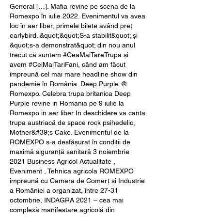
General […]. Mafia revine pe scena de la 
Romexpo în iulie 2022. Evenimentul va avea 
loc în aer liber, primele bilete având preț 
earlybird. &quot;&quot;S-a stabilit&quot; și 
&quot;s-a demonstrat&quot; din nou anul 
trecut că suntem #CeaMaiTareTrupa și 
avem #CeiMaiTariFani, când am făcut 
împreună cel mai mare headline show din 
pandemie în România. Deep Purple @ 
Romexpo. Celebra trupa britanica Deep 
Purple revine in Romania pe 9 iulie la 
Romexpo in aer liber In deschidere va canta 
trupa austriacă de space rock psihedelic, 
Mother&#39;s Cake. Evenimentul de la 
ROMEXPO s-a desfășurat în condiții de 
maximă siguranță sanitară 3 noiembrie 
2021 Business Agricol Actualitate , 
Eveniment , Tehnica agricola ROMEXPO 
împreună cu Camera de Comerț și Industrie 
a României a organizat, între 27-31 
octombrie, INDAGRA 2021 – cea mai 
complexă manifestare agricolă din 