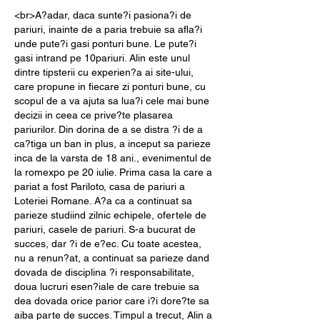
<br>A?adar, daca sunte?i pasiona?i de 
pariuri, inainte de a paria trebuie sa afla?i 
unde pute?i gasi ponturi bune. Le pute?i 
gasi intrand pe 10pariuri. Alin este unul 
dintre tipsterii cu experien?a ai site-ului, 
care propune in fiecare zi ponturi bune, cu 
scopul de a va ajuta sa lua?i cele mai bune 
decizii in ceea ce prive?te plasarea 
pariurilor. Din dorina de a se distra ?i de a 
ca?tiga un ban in plus, a inceput sa parieze 
inca de la varsta de 18 ani., evenimentul de 
la romexpo pe 20 iulie. Prima casa la care a 
pariat a fost Pariloto, casa de pariuri a 
Loteriei Romane. A?a ca a continuat sa 
parieze studiind zilnic echipele, ofertele de 
pariuri, casele de pariuri. S-a bucurat de 
succes, dar ?i de e?ec. Cu toate acestea, 
nu a renun?at, a continuat sa parieze dand 
dovada de disciplina ?i responsabilitate, 
doua lucruri esen?iale de care trebuie sa 
dea dovada orice parior care i?i dore?te sa 
aiba parte de succes. Timpul a trecut, Alin a 