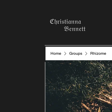
ℭ𝔥𝔯𝔦𝔰𝔱𝔦𝔞𝔫𝔫𝔞
𝔅𝔢𝔫𝔫𝔢𝔱𝔱
Home
Groups
Rhizome