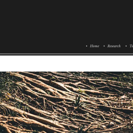
• Home
• Research
• Te