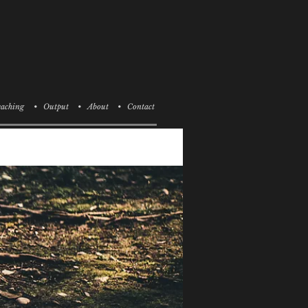
aching
• Output
• About
• Contact