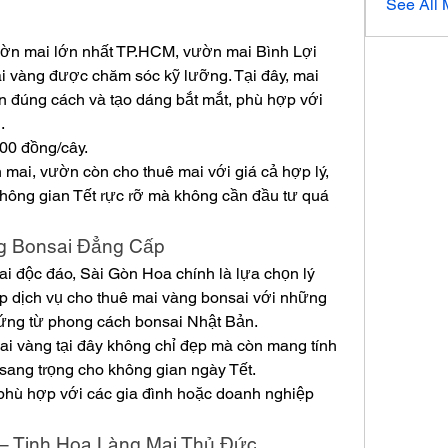
See All
ườn mai lớn nhất TP.HCM, vườn mai Bình Lợi 
 vàng được chăm sóc kỹ lưỡng. Tại đây, mai 
ân đúng cách và tạo dáng bắt mắt, phù hợp với 
.
00 đồng/cây.
 mai, vườn còn cho thuê mai với giá cả hợp lý, 
hông gian Tết rực rỡ mà không cần đầu tư quá 
ng Bonsai Đẳng Cấp
i độc đáo, Sài Gòn Hoa chính là lựa chọn lý 
 dịch vụ cho thuê mai vàng bonsai với những 
hứng từ phong cách bonsai Nhật Bản.
i vàng tại đây không chỉ đẹp mà còn mang tính 
 sang trọng cho không gian ngày Tết.
 phù hợp với các gia đình hoặc doanh nghiệp 
– Tinh Hoa Làng Mai Thủ Đức