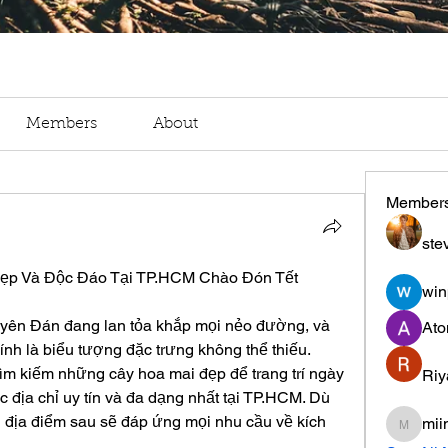
Members
About
Member
ste
Đẹp Và Độc Đáo Tại TP.HCM Chào Đón Tết
win
yên Đán đang lan tỏa khắp mọi nẻo đường, và 
Ato
hình ảnh hoa mai vàng nở rộ chính là biểu tượng đặc trưng không thể thiếu. 
ìm kiếm những cây hoa mai đẹp để trang trí ngày 
Riy
ác địa chỉ uy tín và đa dạng nhất tại TP.HCM. Dù 
địa điểm sau sẽ đáp ứng mọi nhu cầu về kích 
mii
miinguy