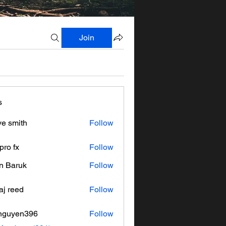
Join
s
ve smith
Follow
pro fx
Follow
n Baruk
Follow
aj reed
Follow
nguyen396
Follow
en396