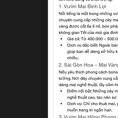
1. Vườn Mai Bình Lợi
Nổi tiếng là một trong những v
chuyên cung cấp những cây mai
vàng được cắt tỉa tỉ mỉ, bón ph
không gian Tết của mọi gia đình
Giá cả: Từ 400.000 – 500.0
Dịch vụ đặc biệt: Ngoài bán
giúp bạn dễ dàng sở hữu k
nhiều.
2. Sài Gòn Hoa – Mai Và
Nếu yêu thích phong cách bonsa
tưởng. Nơi đây chuyên cung cấp
dáng mai nghệ thuật, lấy cảm 
Điểm nổi bật: Những cây ma
nghệ thuật cao, tạo nên sự
Dịch vụ: Chỉ cho thuê mai,
muốn trang trí ngắn hạn.
3. Vườn Mai Hồng Phong 