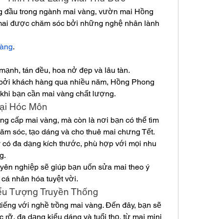
g đầu trong ngành mai vàng, vườn mai Hồng 
 mai được chăm sóc bởi những nghệ nhân lành 
vàng
.
ạnh, tán đều, hoa nở đẹp và lâu tàn.
 bởi khách hàng qua nhiều năm, Hồng Phong 
y khi bạn cần mai vàng chất lượng.
Tại Hóc Môn
g cấp mai vàng, mà còn là nơi bạn có thể tìm 
hăm sóc, tạo dáng và cho thuê mai chưng Tết.
y có đa dạng kích thước, phù hợp với mọi nhu 
g.
uyên nghiệp sẽ giúp bạn uốn sửa mai theo ý 
 cá nhân hóa tuyệt vời.
iểu Tượng Truyền Thống
iếng với nghề trồng mai vàng. Đến đây, bạn sẽ 
 rỡ, đa dạng kiểu dáng và tuổi thọ, từ mai mini 