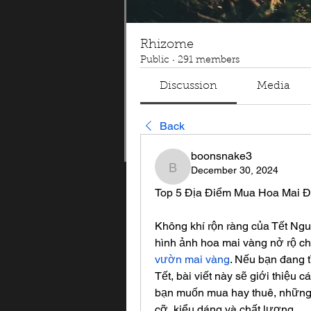
Rhizome
Public
·
291 members
Discussion
Media
Back
boonsnake3
December 30, 2024
boonsnake3
Top 5 Địa Điểm Mua Hoa Mai 
Không khí rộn ràng của Tết Ngu
vườn mai vàng
. Nếu bạn đang t
Tết, bài viết này sẽ giới thiệu c
bạn muốn mua hay thuê, những 
cỡ, kiểu dáng và chất lượng.