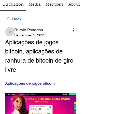
Discussion
Media
Members
About
Back
Ruthie Posadas
Ruthie Posadas
September 1, 2023
Aplicações de jogos 
bitcoin, aplicações de 
ranhura de bitcoin de giro 
livre
Aplicações de jogos bitcoin