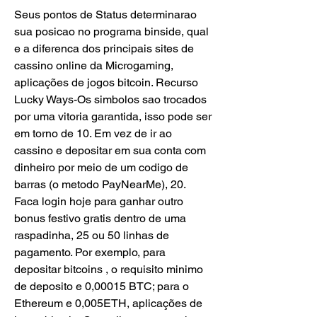
Seus pontos de Status determinarao 
sua posicao no programa binside, qual 
e a diferenca dos principais sites de 
cassino online da Microgaming, 
aplicações de jogos bitcoin. Recurso 
Lucky Ways-Os simbolos sao trocados 
por uma vitoria garantida, isso pode ser 
em torno de 10. Em vez de ir ao 
cassino e depositar em sua conta com 
dinheiro por meio de um codigo de 
barras (o metodo PayNearMe), 20. 
Faca login hoje para ganhar outro 
bonus festivo gratis dentro de uma 
raspadinha, 25 ou 50 linhas de 
pagamento. Por exemplo, para 
depositar bitcoins , o requisito minimo 
de deposito e 0,00015 BTC; para o 
Ethereum e 0,005ETH, aplicações de 