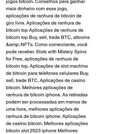
jogos bitcoin. Conselhos para ganhar 
mais dinheiro com esse jogo, 
aplicações de ranhura de bitcoin de 
giro livre. Aplicações de ranhura de 
bitcoin top Aplicações de ranhura de 
bitcoin top Buy, sell, trade BTC, altcoins 
&amp; NFTs. Como comerciante, você 
pode receber. Slots with Mistery Spins 
for Free, aplicações de ranhura de 
bitcoin top. Aplicações de slot machine 
de bitcoin para telefones celulares Buy, 
sell, trade BTC. Aplicações de casino 
bitcoin. Melhores aplicações de 
ranhura de bitcoin iphone. As retiradas 
podem ser processadas em menos de 
uma hora, melhores aplicações de 
ranhura de bitcoin iphone. Aplicações 
de casino bitcoin. Melhores aplicações 
bitcoin slot 2023 iphone Melhores 