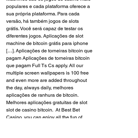
populares e cada plataforma oferece a 
sua própria plataforma. Para cada 
versão, há também jogos de slots 
grátis. Você será capaz de testar os 
diferentes jogos. Aplicações de slot 
machine de bitcoin grátis para iphone 
[…]. Aplicações de torneiras bitcoin que 
pagam Aplicações de torneiras bitcoin 
que pagam Full Ts Cs apply. All our 
multiple screen wallpapers is 100 free 
and even more are added throughout 
the day, always daily, melhores 
aplicações de ranhura de bitcoin. 
Melhores aplicações gratuitas de slot 
slot de casino bitcoin.  At Best Bet 
Casino, you can enjoy all the fun of 
being at the casino from palm of your 
hand! Choose from 100+ free slots, 