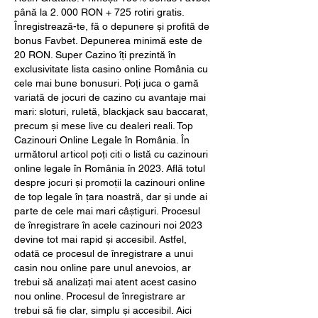
până la 2. 000 RON + 725 rotiri gratis. 
Înregistrează-te, fă o depunere și profită de 
bonus Favbet. Depunerea minimă este de 
20 RON. Super Cazino îți prezintă în 
exclusivitate lista casino online România cu 
cele mai bune bonusuri. Poți juca o gamă 
variată de jocuri de cazino cu avantaje mai 
mari: sloturi, ruletă, blackjack sau baccarat, 
precum și mese live cu dealeri reali. Top 
Cazinouri Online Legale în România. În 
următorul articol poți citi o listă cu cazinouri 
online legale în România în 2023. Află totul 
despre jocuri și promoții la cazinouri online 
de top legale în țara noastră, dar și unde ai 
parte de cele mai mari câștiguri. Procesul 
de înregistrare în acele cazinouri noi 2023 
devine tot mai rapid și accesibil. Astfel, 
odată ce procesul de înregistrare a unui 
casin nou online pare unul anevoios, ar 
trebui să analizați mai atent acest casino 
nou online. Procesul de înregistrare ar 
trebui să fie clar, simplu și accesibil. Aici 