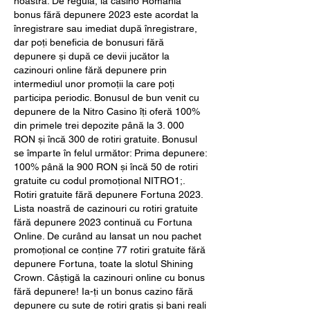
noastră. De regulă, la casino România 
bonus fără depunere 2023 este acordat la 
înregistrare sau imediat după înregistrare, 
dar poți beneficia de bonusuri fără 
depunere și după ce devii jucător la 
cazinouri online fără depunere prin 
intermediul unor promoții la care poți 
participa periodic. Bonusul de bun venit cu 
depunere de la Nitro Casino îți oferă 100% 
din primele trei depozite până la 3. 000 
RON și încă 300 de rotiri gratuite. Bonusul 
se împarte în felul următor: Prima depunere: 
100% până la 900 RON și încă 50 de rotiri 
gratuite cu codul promoțional NITRO1;. 
Rotiri gratuite fără depunere Fortuna 2023. 
Lista noastră de cazinouri cu rotiri gratuite 
fără depunere 2023 continuă cu Fortuna 
Online. De curând au lansat un nou pachet 
promoțional ce conține 77 rotiri gratuite fără 
depunere Fortuna, toate la slotul Shining 
Crown. Câștigă la cazinouri online cu bonus 
fără depunere! Ia-ți un bonus cazino fără 
depunere cu sute de rotiri gratis și bani reali 