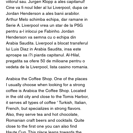
viitorul sau. Jurgen Klopp a ales capitanul! 
Cine va fi noul lider al lui Liverpool, dupa ce 
Jordan Henderson a ales banii arabilor. 
Arthur Melo schimba echipa, dar ramane in 
Serie A. Liverpool vrea un star de la PSG 
pentru a-l inlocui pe Fabinho. Jordan 
Henderson va semna cu o echipa din 
Arabia Saudita. Liverpool a blocat transferul 
lui Luis Diaz in Arabia Saudita, insa este 
aproape sa i?i piarda capitanul. Al-Hilal, 
pregatita sa ofere 50 de milioane pentru o 
vedeta de la Liverpool, lista casino romania.
Arabica the Coffee Shop. One of the places 
I usually choose when looking for a strong 
coffee is Arabica the Coffee Shop. Located 
in the old city and close to the Tomis Harbor, 
it serves all types of coffee ' Turkish, Italian, 
French, but specializes in strong flavors. 
Also, they serve tea and hot chocolate, 
Romanian craft beers and cocktails. Quite 
close to the first one you can also find 
Haute Cup. This place leans towards the 