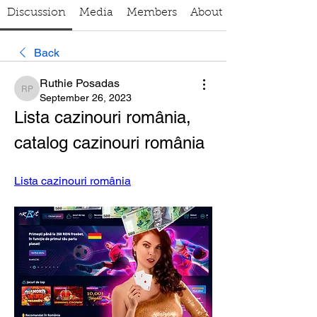
Discussion
Media
Members
About
Back
Ruthie Posadas
Ruthie Posadas
September 26, 2023
Lista cazinouri românia, 
catalog cazinouri românia
Lista cazinouri românia