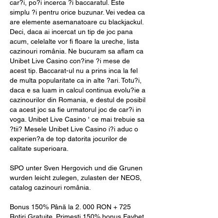
car?i, po?i incerca ?i baccaratul. Este 
simplu ?i pentru orice buzunar. Vei vedea ca 
are elemente asemanatoare cu blackjackul. 
Deci, daca ai incercat un tip de joc pana 
acum, celelalte vor fi floare la ureche, lista 
cazinouri românia. Ne bucuram sa aflam ca 
Unibet Live Casino con?ine ?i mese de 
acest tip. Baccarat-ul nu a prins inca la fel 
de multa popularitate ca in alte ?ari. Totu?i, 
daca e sa luam in calcul continua evolu?ie a 
cazinourilor din Romania, e destul de posibil 
ca acest joc sa fie urmatorul joc de car?i in 
voga. Unibet Live Casino ' ce mai trebuie sa 
?tii? Mesele Unibet Live Casino i?i aduc o 
experien?a de top datorita jocurilor de 
calitate superioara.
SPO unter Sven Hergovich und die Grunen 
wurden leicht zulegen, zulasten der NEOS, 
catalog cazinouri românia.
Bonus 150% Până la 2. 000 RON + 725 
Rotiri Gratuite. Primești 150% bonus Favbet 