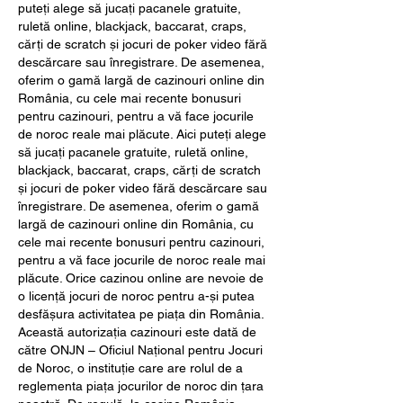
puteți alege să jucați pacanele gratuite, 
ruletă online, blackjack, baccarat, craps, 
cărți de scratch și jocuri de poker video fără 
descărcare sau înregistrare. De asemenea, 
oferim o gamă largă de cazinouri online din 
România, cu cele mai recente bonusuri 
pentru cazinouri, pentru a vă face jocurile 
de noroc reale mai plăcute. Aici puteți alege 
să jucați pacanele gratuite, ruletă online, 
blackjack, baccarat, craps, cărți de scratch 
și jocuri de poker video fără descărcare sau 
înregistrare. De asemenea, oferim o gamă 
largă de cazinouri online din România, cu 
cele mai recente bonusuri pentru cazinouri, 
pentru a vă face jocurile de noroc reale mai 
plăcute. Orice cazinou online are nevoie de 
o licență jocuri de noroc pentru a-și putea 
desfășura activitatea pe piața din România. 
Această autorizația cazinouri este dată de 
către ONJN – Oficiul Național pentru Jocuri 
de Noroc, o instituție care are rolul de a 
reglementa piața jocurilor de noroc din țara 