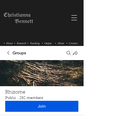
ℭ𝔥𝔯𝔦𝔰𝔱𝔦𝔞𝔫𝔫𝔞
𝔅𝔢𝔫𝔫𝔢𝔱𝔱
• Home
• Research
• Teaching
• Output
• About
• Contact
Groups
Rhizome
Public
·
292 members
Join