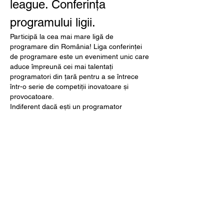
league. Conferința 
programului ligii.
Participă la cea mai mare ligă de 
programare din România! Liga conferinței 
de programare este un eveniment unic care 
aduce împreună cei mai talentați 
programatori din țară pentru a se întrece 
într-o serie de competiții inovatoare și 
provocatoare.
Indiferent dacă ești un programator 
experimentat sau un începător pasionat, 
liga noastră oferă oportunitatea perfectă de 
a-ți testa abilitățile, de a învăța de la cei mai 
buni și de a te conecta cu comunitatea de 
programatori din România.
În fiecare etapă a ligii, vei avea ocazia să 
rezolvi provocări interesante, să lucrezi în 
echipă cu alți programatori talentați și să-ți 
demonstrezi cunoștințele și creativitatea. 
Competițiile din cadrul ligii vor testa 
abilitățile tale de programare, rezolvarea 