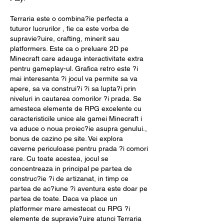
Terraria este o combina?ie perfecta a 
tuturor lucrurilor , fie ca este vorba de 
supravie?uire, crafting, minerit sau 
platformers. Este ca o preluare 2D pe 
Minecraft care adauga interactivitate extra 
pentru gameplay-ul. Grafica retro este ?i 
mai interesanta ?i jocul va permite sa va 
apere, sa va construi?i ?i sa lupta?i prin 
niveluri in cautarea comorilor ?i prada. Se 
amesteca elemente de RPG excelente cu 
caracteristicile unice ale gamei Minecraft i 
va aduce o noua proiec?ie asupra genului., 
bonus de cazino pe site. Vei explora 
caverne periculoase pentru prada ?i comori 
rare. Cu toate acestea, jocul se 
concentreaza in principal pe partea de 
construc?ie ?i de artizanat, in timp ce 
partea de ac?iune ?i aventura este doar pe 
partea de toate. Daca va place un 
platformer mare amestecat cu RPG ?i 
elemente de supravie?uire atunci Terraria 