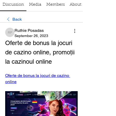
Discussion
Media
Members
About
Back
Ruthie Posadas
Ruthie Posadas
September 26, 2023
Oferte de bonus la jocuri 
de cazino online, promoții 
la cazinoul online
Oferte de bonus la jocuri de cazino 
online