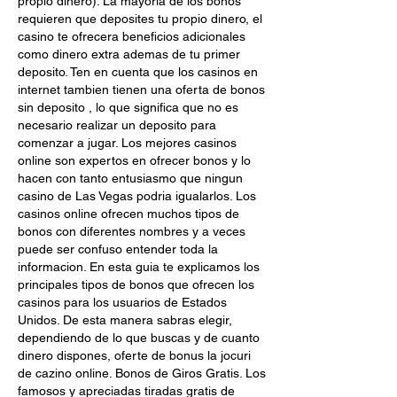
propio dinero). La mayoria de los bonos 
requieren que deposites tu propio dinero, el 
casino te ofrecera beneficios adicionales 
como dinero extra ademas de tu primer 
deposito. Ten en cuenta que los casinos en 
internet tambien tienen una oferta de bonos 
sin deposito , lo que significa que no es 
necesario realizar un deposito para 
comenzar a jugar. Los mejores casinos 
online son expertos en ofrecer bonos y lo 
hacen con tanto entusiasmo que ningun 
casino de Las Vegas podria igualarlos. Los 
casinos online ofrecen muchos tipos de 
bonos con diferentes nombres y a veces 
puede ser confuso entender toda la 
informacion. En esta guia te explicamos los 
principales tipos de bonos que ofrecen los 
casinos para los usuarios de Estados 
Unidos. De esta manera sabras elegir, 
dependiendo de lo que buscas y de cuanto 
dinero dispones, oferte de bonus la jocuri 
de cazino online. Bonos de Giros Gratis. Los 
famosos y apreciadas tiradas gratis de 