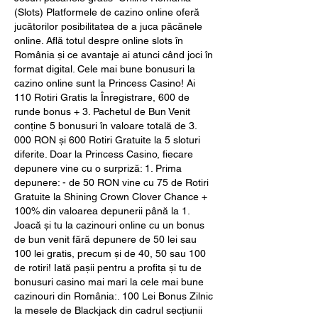
(Slots) Platformele de cazino online oferă 
jucătorilor posibilitatea de a juca păcănele 
online. Află totul despre online slots în 
România și ce avantaje ai atunci când joci în 
format digital. Cele mai bune bonusuri la 
cazino online sunt la Princess Casino! Ai 
110 Rotiri Gratis la Înregistrare, 600 de 
runde bonus + 3. Pachetul de Bun Venit 
conține 5 bonusuri în valoare totală de 3. 
000 RON și 600 Rotiri Gratuite la 5 sloturi 
diferite. Doar la Princess Casino, fiecare 
depunere vine cu o surpriză: 1. Prima 
depunere: - de 50 RON vine cu 75 de Rotiri 
Gratuite la Shining Crown Clover Chance + 
100% din valoarea depunerii până la 1. 
Joacă și tu la cazinouri online cu un bonus 
de bun venit fără depunere de 50 lei sau 
100 lei gratis, precum și de 40, 50 sau 100 
de rotiri! Iată pașii pentru a profita și tu de 
bonusuri casino mai mari la cele mai bune 
cazinouri din România:. 100 Lei Bonus Zilnic 
la mesele de Blackjack din cadrul secțiunii 