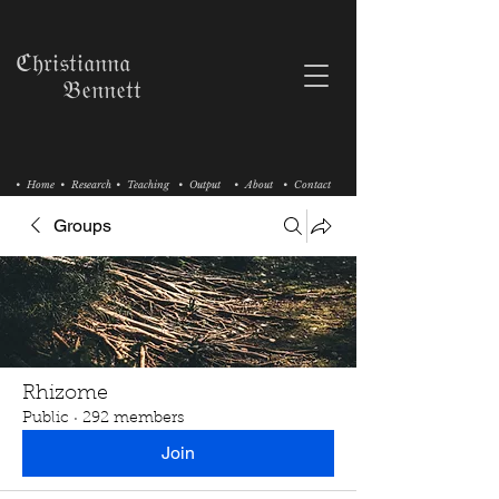
ℭ𝔥𝔯𝔦𝔰𝔱𝔦𝔞𝔫𝔫𝔞
𝔅𝔢𝔫𝔫𝔢𝔱𝔱
• Home
• Research
• Teaching
• Output
• About
• Contact
Groups
Rhizome
Public
·
292 members
Join