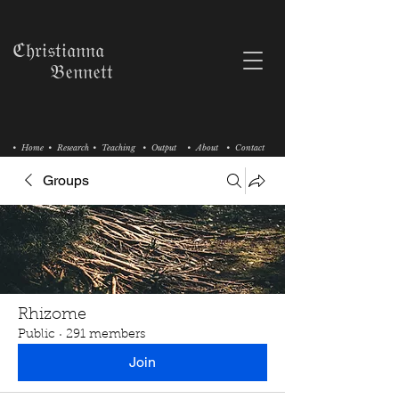
ℭ𝔥𝔯𝔦𝔰𝔱𝔦𝔞𝔫𝔫𝔞
𝔅𝔢𝔫𝔫𝔢𝔱𝔱
• Home
• Research
• Teaching
• Output
• About
• Contact
Groups
Rhizome
Public
·
291 members
Join