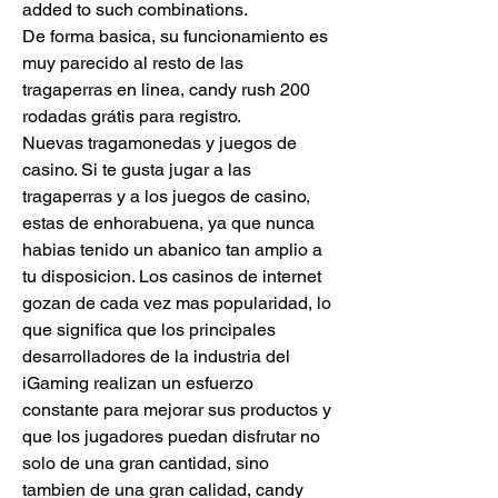
added to such combinations.
De forma basica, su funcionamiento es 
muy parecido al resto de las 
tragaperras en linea, candy rush 200 
rodadas grátis para registro.
Nuevas tragamonedas y juegos de 
casino. Si te gusta jugar a las 
tragaperras y a los juegos de casino, 
estas de enhorabuena, ya que nunca 
habias tenido un abanico tan amplio a 
tu disposicion. Los casinos de internet 
gozan de cada vez mas popularidad, lo 
que significa que los principales 
desarrolladores de la industria del 
iGaming realizan un esfuerzo 
constante para mejorar sus productos y 
que los jugadores puedan disfrutar no 
solo de una gran cantidad, sino 
tambien de una gran calidad, candy 