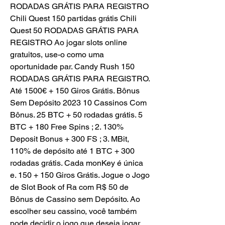
RODADAS GRÁTIS PARA REGISTRO 
Chili Quest 150 partidas grátis Chili 
Quest 50 RODADAS GRÁTIS PARA 
REGISTRO Ao jogar slots online 
gratuitos, use-o como uma 
oportunidade par. Candy Rush 150 
RODADAS GRÁTIS PARA REGISTRO. 
Até 1500€ + 150 Giros Grátis. Bônus 
Sem Depósito 2023 10 Cassinos Com 
Bônus. 25 BTC + 50 rodadas grátis. 5 
BTC + 180 Free Spins ; 2. 130% 
Deposit Bonus + 300 FS ; 3. MBit, 
110% de depósito até 1 BTC + 300 
rodadas grátis. Cada monKey é única 
e. 150 + 150 Giros Grátis. Jogue o Jogo 
de Slot Book of Ra com R$ 50 de 
Bônus de Cassino sem Depósito. Ao 
escolher seu cassino, você também 
pode decidir o jogo que deseja jogar. 