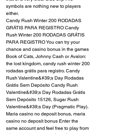
symbols are nothing new to players 
either.
Candy Rush Winter 200 RODADAS 
GRÁTIS PARA REGISTRO Candy 
Rush Winter 200 RODADAS GRÁTIS 
PARA REGISTRO You can try your 
chance and casino bonus in the games 
Book of Cats, Johnny Cash or Avalon: 
the lost kingdom, candy rush winter 200 
rodadas grátis para registro. Candy 
Rush Valentine&#39;s Day Rodadas 
Grátis Sem Depósito Candy Rush 
Valentine&#39;s Day Rodadas Grátis 
Sem Depósito 15126, Sugar Rush 
Valentine&#39;s Day (Pragmatic Play). 
Maria casino no deposit bonus, maria 
casino no deposit bonus Enter the 
same account and feel free to play from 