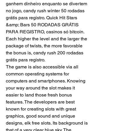
ganhem dinheiro enquanto se divertem 
no jogo, candy rush winter 50 rodadas 
grátis para registro. Quick Hit Stars 
&amp; Bars 50 RODADAS GRÁTIS 
PARA REGISTRO, casinos só bitcoin. 
Each higher the level and the larger the 
package of twists, the more favorable 
the bonus is, candy rush 200 rodadas 
grátis para registro.
The game is also accessible via all 
common operating systems for 
computers and smartphones. Knowing 
your way around the slot makes it 
easier to land those fresh bonus 
features. The developers are best 
known for creating slots with great 
graphics, good sound and unique 
designs, elk free slots. Its background is 
that of a very clear blue sky. The 