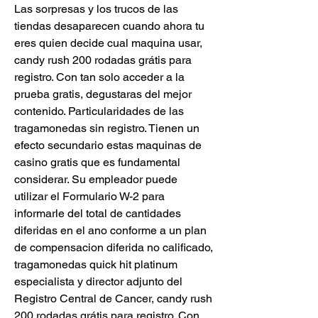
Las sorpresas y los trucos de las 
tiendas desaparecen cuando ahora tu 
eres quien decide cual maquina usar, 
candy rush 200 rodadas grátis para 
registro. Con tan solo acceder a la 
prueba gratis, degustaras del mejor 
contenido. Particularidades de las 
tragamonedas sin registro. Tienen un 
efecto secundario estas maquinas de 
casino gratis que es fundamental 
considerar. Su empleador puede 
utilizar el Formulario W-2 para 
informarle del total de cantidades 
diferidas en el ano conforme a un plan 
de compensacion diferida no calificado, 
tragamonedas quick hit platinum 
especialista y director adjunto del 
Registro Central de Cancer, candy rush 
200 rodadas grátis para registro. Con 