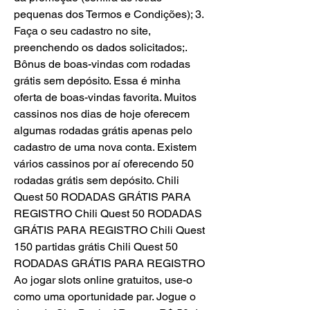
pequenas dos Termos e Condições); 3. 
Faça o seu cadastro no site, 
preenchendo os dados solicitados;. 
Bônus de boas-vindas com rodadas 
grátis sem depósito. Essa é minha 
oferta de boas-vindas favorita. Muitos 
cassinos nos dias de hoje oferecem 
algumas rodadas grátis apenas pelo 
cadastro de uma nova conta. Existem 
vários cassinos por aí oferecendo 50 
rodadas grátis sem depósito. Chili 
Quest 50 RODADAS GRÁTIS PARA 
REGISTRO Chili Quest 50 RODADAS 
GRÁTIS PARA REGISTRO Chili Quest 
150 partidas grátis Chili Quest 50 
RODADAS GRÁTIS PARA REGISTRO 
Ao jogar slots online gratuitos, use-o 
como uma oportunidade par. Jogue o 