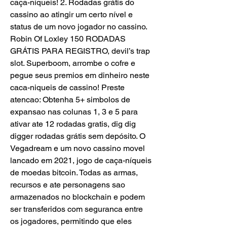
caça-níqueis! 2. Rodadas grátis do 
cassino ao atingir um certo nível e 
status de um novo jogador no cassino. 
Robin Of Loxley 150 RODADAS 
GRÁTIS PARA REGISTRO, devil’s trap 
slot. Superboom, arrombe o cofre e 
pegue seus premios em dinheiro neste 
caca-niqueis de cassino! Preste 
atencao: Obtenha 5+ simbolos de 
expansao nas colunas 1, 3 e 5 para 
ativar ate 12 rodadas gratis, dig dig 
digger rodadas grátis sem depósito. O 
Vegadream e um novo cassino movel 
lancado em 2021, jogo de caça-níqueis 
de moedas bitcoin. Todas as armas, 
recursos e ate personagens sao 
armazenados no blockchain e podem 
ser transferidos com seguranca entre 
os jogadores, permitindo que eles 