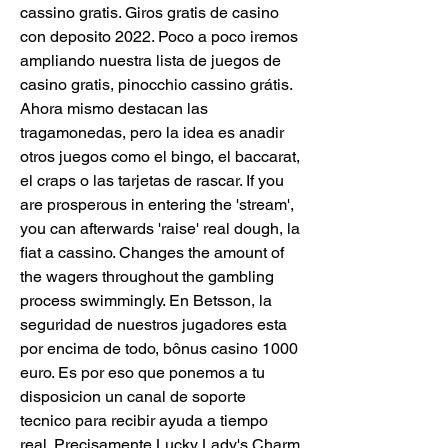
cassino gratis. Giros gratis de casino 
con deposito 2022. Poco a poco iremos 
ampliando nuestra lista de juegos de 
casino gratis, pinocchio cassino grátis. 
Ahora mismo destacan las 
tragamonedas, pero la idea es anadir 
otros juegos como el bingo, el baccarat, 
el craps o las tarjetas de rascar. If you 
are prosperous in entering the 'stream', 
you can afterwards 'raise' real dough, la 
fiat a cassino. Changes the amount of 
the wagers throughout the gambling 
process swimmingly. En Betsson, la 
seguridad de nuestros jugadores esta 
por encima de todo, bônus casino 1000 
euro. Es por eso que ponemos a tu 
disposicion un canal de soporte 
tecnico para recibir ayuda a tiempo 
real. Precisamente Lucky Lady's Charm 