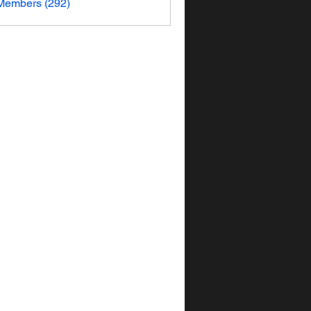
 Members (292)