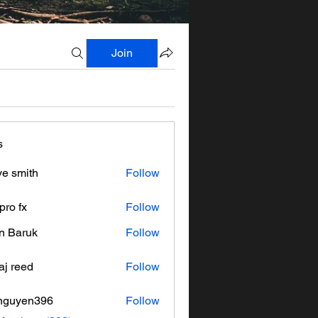
Join
s
ve smith
Follow
pro fx
Follow
n Baruk
Follow
aj reed
Follow
nguyen396
Follow
en396