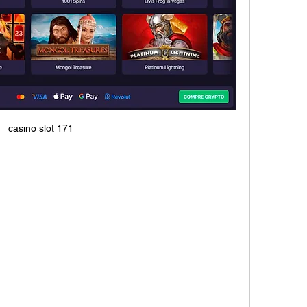
casino slot 171