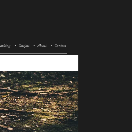
aching
• Output
• About
• Contact