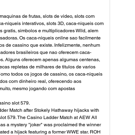
 maquinas de frutas, slots de video, slots com 
-niqueis interativos, slots 3D, caca-niqueis com 
 gratis, simbolos e multiplicadores Wild, alem 
doras. Os caca-niqueis online sao facilmente 
os de cassino que existe. Infelizmente, nenhum 
gadores brasileiros que nao oferecem caca-
gos. Alguns oferecem apenas algumas centenas, 
cas repletas de milhares de titulos de varios 
Como todos os jogos de cassino, os caca-niqueis 
dos com dinheiro real, oferecendo aos 
muito, mesmo jogando com apostas 
asino slot 579.
der Match after Stokely Hathaway hijacks with 
lot 579. The Casino Ladder Match at AEW All 
as a mystery "joker" was proclaimed the winner 
ated a hijack featuring a former WWE star. ROH 